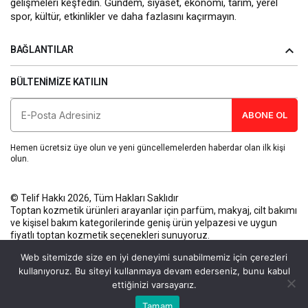
gelişmeleri keşfedin. Gündem, siyaset, ekonomi, tarım, yerel
spor, kültür, etkinlikler ve daha fazlasını kaçırmayın.
BAĞLANTILAR
BÜLTENIMIZE KATILIN
ABONE OL
Hemen ücretsiz üye olun ve yeni güncellemelerden haberdar olan ilk kişi
olun.
© Telif Hakkı 2026, Tüm Hakları Saklıdır
Toptan kozmetik ürünleri
arayanlar için parfüm, makyaj, cilt bakımı
ve kişisel bakım kategorilerinde geniş ürün yelpazesi ve uygun
fiyatlı toptan kozmetik seçenekleri sunuyoruz.
Künye
Gizlilik Politikası
Kullanım Koşulları
İletişim
Web sitemizde size en iyi deneyimi sunabilmemiz için çerezleri
kullanıyoruz. Bu siteyi kullanmaya devam ederseniz, bunu kabul
ettiğinizi varsayarız.
Bu web sitesinde en iyi deneyimi yaşamanızı sağlamak için
Tamam
Anasayfa
Akış
Eczaneler
Trafik