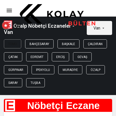
Ozalp Nöbetçi Eczaneler -
Van
Van
TÜMÜ
BAHÇESARAY
BAŞKALE
ÇALDIRAN
ÇATAK
EDREMIT
ERCIŞ
GEVAŞ
GÜRPINAR
İPEKYOLU
MURADIYE
ÖZALP
SARAY
TUŞBA
E
Nöbetçi Eczane