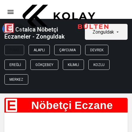
Catalca Nöbetçi
Zonguldak
Eczaneler - Zonguldak
TÜMÜ
ALAPLI
ÇAYCUMA
DEVREK
EREĞLI
GÖKÇEBEY
KILIMLI
KOZLU
MERKEZ
E
Nöbetçi Eczane