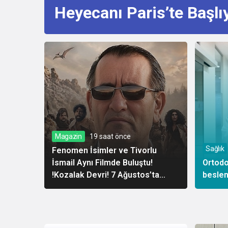
Heyecanı Paris’te Başlı
Magazin
19 saat önce
Sağlık
Fenomen İsimler ve Tivorlu
İsmail Aynı Filmde Buluştu!
Ortodo
!Kozalak Devri! 7 Ağustos’ta
beslen
Vizyonda