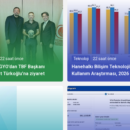
22 saat önce
Teknoloji
22 saat önce
GYO’dan TBF Başkanı
Hanehalkı Bilişim Teknolojil
t Türkoğlu’na ziyaret
Kullanım Araştırması, 2026