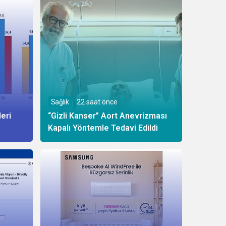
Sağlık
22 saat önce
eri
“Gizli Kanser” Aort Anevrizması
Kapalı Yöntemle Tedavi Edildi