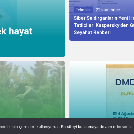
Teknoloji
22 saat önce
Siber Saldırganların Yeni H
Tatilciler: Kaspersky’den G
ek hayat
Seyahat Rehberi
2 gün önce
emiz için çerezleri kullanıyoruz. Bu siteyi kullanmaya devam ederseniz, b
Sağlık
2 gün önce
 Şampiyonasının Kalbi