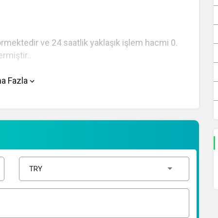
örmektedir ve 24 saatlik yaklaşık işlem hacmi 0.
rmiştir..
nde yer alan çevirici aracını kullanarak mevcut
a Fazla
 çevirme işlemlerinizi gerçekleştirebilirsiniz. TWD
ellemeler için doğru adrestesiniz..