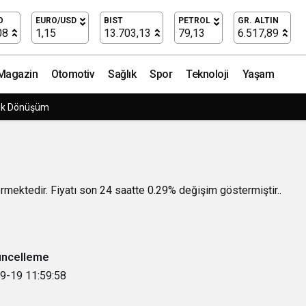
O
EURO/USD
BIST
PETROL
GR. ALTIN
08
1,15
13.703,13
79,13
6.517,89
Magazin
Otomotiv
Sağlık
Spor
Teknoloji
Yaşam
rpriz Doğum Günü Kutlaması!
örmektedir. Fiyatı son 24 saatte 0.29% değişim göstermiştir..
üncelleme
9-19 11:59:58