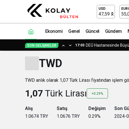
USD
EUR
47,59
55,
Ekonomi
Genel
Güncel
Gündem
14:23
Yapımcı Suat Yanç’a Sü
SON GELIŞMELER
TWD
TWD anlık olarak 1,07 Türk Lirası fiyatından işlem g
1,07
Türk Lirası
+0.29%
Alış
Satış
Değişim
Son G
1.0674
TRY
1.0676
TRY
0.29
%
2024-0