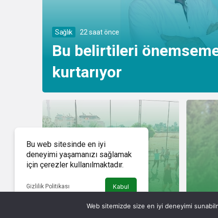
Sağlık
22 saat önce
Bu belirtileri önemsem
kurtarıyor
Bu web sitesinde en iyi
deneyimi yaşamanızı sağlamak
için çerezler kullanılmaktadır.
Gizlilik Politikası
Kabul
Spor
23 saat önce
Spor
Web sitemizde size en iyi deneyimi sunabilm
Didim Belediyesi Sağlıklı Yaşamı
Kaykay