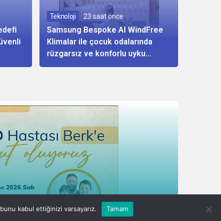
Teknoloji
23 saat önce
edefi
Samsung Bespoke AI WindFree
üvenli
Klimalar ile çocuk odalarında
rüzgarsız ve konforlu uyku
dönemi
unu kabul ettiğinizi varsayarız.
Tamam