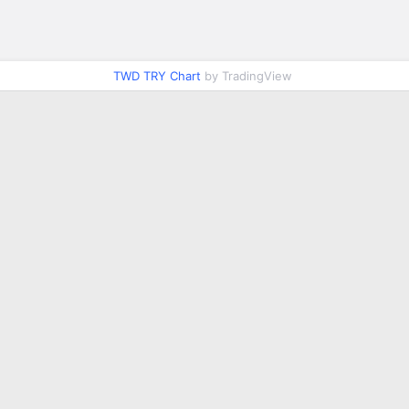
TWD TRY Chart
by TradingView