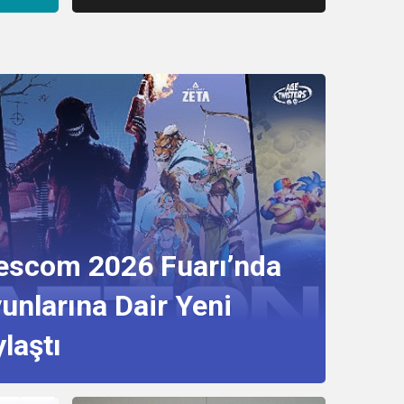
escom 2026 Fuarı’nda
unlarına Dair Yeni
ylaştı