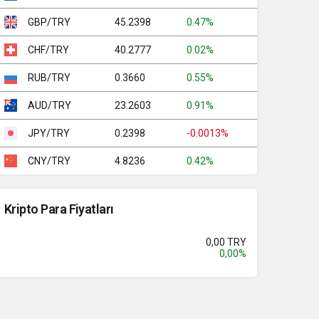
45.2398
0.47%
GBP/TRY
40.2777
0.02%
CHF/TRY
0.3660
0.55%
RUB/TRY
23.2603
0.91%
AUD/TRY
0.2398
-0.0013%
JPY/TRY
4.8236
0.42%
CNY/TRY
Kripto Para Fiyatları
0,00 TRY
0,00%