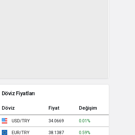
Döviz Fiyatları
Döviz
Fiyat
Değişim
34.0669
0.01%
USD/TRY
38.1387
0.59%
EUR/TRY