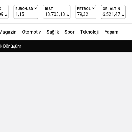
O
EURO/USD
BIST
PETROL
GR. ALTIN
09
1,15
13.703,13
79,32
6.521,47
Magazin
Otomotiv
Sağlık
Spor
Teknoloji
Yaşam
ük Dönüşüm