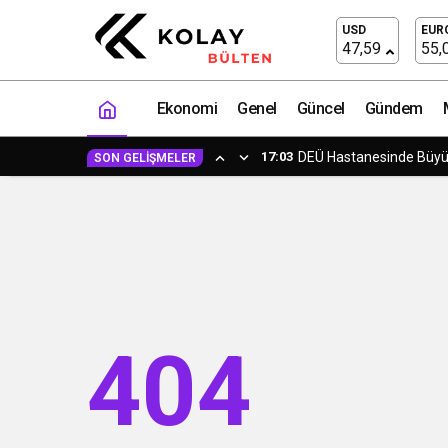
USD
EUR
47,59
55,
Ekonomi
Genel
Güncel
Gündem
17:03
DEÜ Hastanesinde Büy
SON GELIŞMELER
404