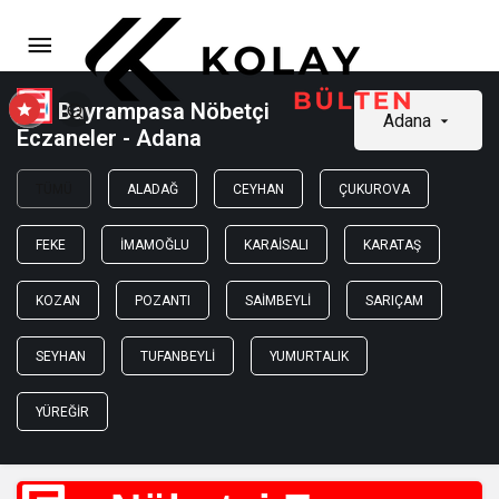
Bayrampasa Nöbetçi
Adana
Eczaneler - Adana
TÜMÜ
ALADAĞ
CEYHAN
ÇUKUROVA
FEKE
İMAMOĞLU
KARAISALI
KARATAŞ
KOZAN
POZANTI
SAIMBEYLI
SARIÇAM
SEYHAN
TUFANBEYLI
YUMURTALIK
YÜREĞIR