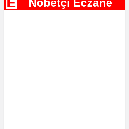
E
Nöbetçi Eczane