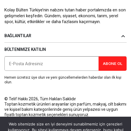
Kolay Bülten Türkiye’nin nabzını tutan haber portalımızda en son
gelişmeleri keşfedin. Gündem, siyaset, ekonomi, tarım, yerel
spor, kültür, etkinlikler ve daha fazlasını kaçırmayın.
BAĞLANTILAR
BÜLTENIMIZE KATILIN
ABONE OL
Hemen ücretsiz üye olun ve yeni güncellemelerden haberdar olan ilk kişi
olun.
© Telif Hakkı 2026, Tüm Hakları Saklıdır
Toptan kozmetik ürünleri
arayanlar için parfüm, makyaj, cilt bakımı
ve kişisel bakım kategorilerinde geniş ürün yelpazesi ve uygun
fiyatlı toptan kozmetik seçenekleri sunuyoruz.
Künye
Gizlilik Politikası
Kullanım Koşulları
İletişim
Web sitemizde size en iyi deneyimi sunabilmemiz için çerezleri
kullanıyoruz. Bu siteyi kullanmaya devam ederseniz, bunu kabul