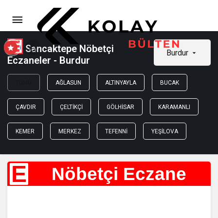
Sancaktepe Nöbetçi
Burdur
Eczaneler - Burdur
TÜMÜ
AĞLASUN
ALTINYAYLA
BUCAK
ÇAVDIR
ÇELTIKÇI
GÖLHISAR
KARAMANLI
KEMER
MERKEZ
TEFENNI
YEŞILOVA
E
Nöbetçi Eczane