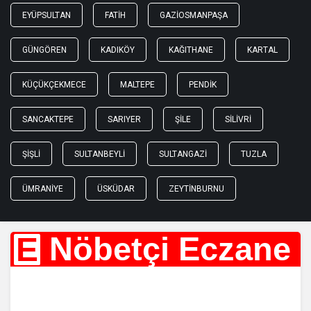
EYÜPSULTAN
FATIH
GAZIOSMANPAŞA
GÜNGÖREN
KADIKÖY
KAĞITHANE
KARTAL
KÜÇÜKÇEKMECE
MALTEPE
PENDIK
SANCAKTEPE
SARIYER
ŞILE
SILIVRI
ŞIŞLI
SULTANBEYLI
SULTANGAZI
TUZLA
ÜMRANIYE
ÜSKÜDAR
ZEYTINBURNU
E
Nöbetçi Eczane