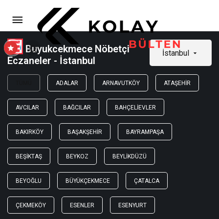
Buyukcekmece Nöbetçi
İstanbul
Eczaneler - İstanbul
TÜMÜ
ADALAR
ARNAVUTKÖY
ATAŞEHIR
AVCILAR
BAĞCILAR
BAHÇELIEVLER
BAKIRKÖY
BAŞAKŞEHIR
BAYRAMPAŞA
BEŞIKTAŞ
BEYKOZ
BEYLIKDÜZÜ
BEYOĞLU
BÜYÜKÇEKMECE
ÇATALCA
ÇEKMEKÖY
ESENLER
ESENYURT