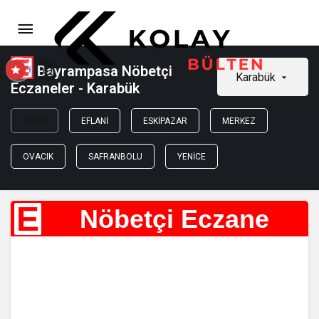
Bayrampasa Nöbetçi
Karabük
Eczaneler - Karabük
TÜMÜ
EFLANI
ESKIPAZAR
MERKEZ
OVACIK
SAFRANBOLU
YENICE
E
Nöbetçi Eczane