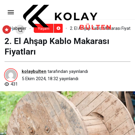
3 Yaşlı Araplar
Paylaş
Yorum Yap
Haberler
2. El Ahşap Kablo Makarası Fiyatlar
Yaşam
2. El Ahşap Kablo Makarası
Fiyatları
kolaybulten
tarafından yayınlandı
5 Ekim 2024, 18:32
yayınlandı
431