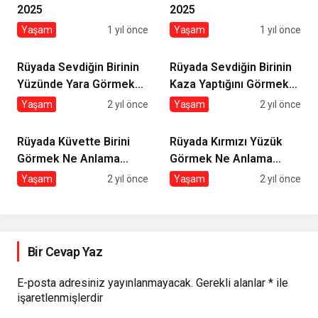
2025
2025
Yaşam
1 yıl önce
Yaşam
1 yıl önce
Rüyada Sevdiğin Birinin
Rüyada Sevdiğin Birinin
Yüzünde Yara Görmek
Kaza Yaptığını Görmek
Ne Anlama Gelir?
Ne Anlama Gelir?
Yaşam
2 yıl önce
Yaşam
2 yıl önce
Rüyada Küvette Birini
Rüyada Kırmızı Yüzük
Görmek Ne Anlama
Görmek Ne Anlama
Gelir?
Gelir?
Yaşam
2 yıl önce
Yaşam
2 yıl önce
Bir Cevap Yaz
E-posta adresiniz yayınlanmayacak.
Gerekli alanlar
*
ile
işaretlenmişlerdir