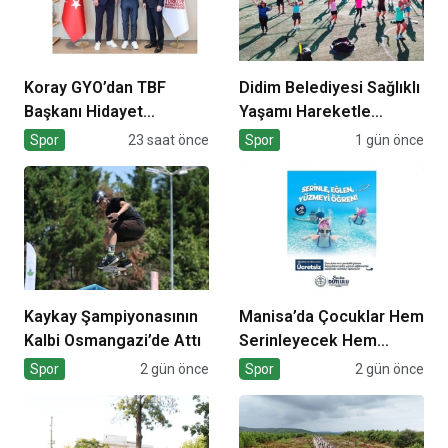
Koray GYO’dan TBF
Didim Belediyesi Sağlıklı
Başkanı Hidayet
Yaşamı Hareketle
Türkoğlu’na ziyaret
Destekliyor
Spor
23 saat önce
Spor
1 gün önce
Kaykay Şampiyonasının
Manisa’da Çocuklar Hem
Kalbi Osmangazi’de Attı
Serinleyecek Hem
Yüzme Öğrenecek
Spor
2 gün önce
Spor
2 gün önce