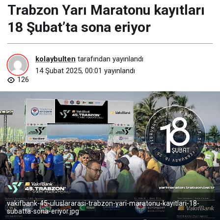
Trabzon Yarı Maratonu kayıtları
18 Şubat’ta sona eriyor
kolaybulten
tarafından yayınlandı
14 Şubat 2025, 00:01
yayınlandı
126
vakifbank-45-uluslararasi-trabzon-yari-maratonu-kayitlari-18-
subatta-sona-eriyor.jpg