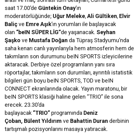
saat 17.00’de
Güntekin Onay
’ın
moderatörlüğünde;
Uğur Meleke
,
Ali Gültiken
,
Elvir
Baliç
ve
Emre Aşık
’ın yorumları ile başlayacak
olan
“beIN SÜPER LİG”
de yaşanacak.
Seyhan
Şaşko
ve
Mustafa Doğan
da Tüpraş Stadyumu’nda
saha kenarı canlı yayınlarıyla hem atmosferin hem de
takımların son durumunu beIN SPORTS izleyicilerine
aktaracak. Derbiye özel programların yanı sıra
röportajlar, takımların son durumları, ayrıntılı istatistik
bilgileri gün boyu beIN SPORTS, TOD ve beIN
CONNECT ekranlarında olacak. Yayın maratonu, bir
beIN SPORTS klasiği haline gelen “TRIO” ile sona
erecek. 23.30’da
başlayacak
“TRIO”
programında
Deniz
Çoban,
Bülent Yıldırım
ve
Bahattin Duran
derbinin
tartışmalı pozisyonlarını masaya yatıracak.