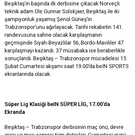
Beşiktaş’ın başında ilk derbisine çıkacak Norveçli
teknik adam Ole Gunnar Solskjaer, Beşiktaş ile iki
şampiyonluk yaşamış Şenol Güneş’in
Trabzonspor’unu ağırlayacak. Tarihi rekabetin 141.
randevusuna sahne olacak karşılaşmanın
geçmişinde Siyah-Beyazlılar 56, Bordo-Mavililer 47
karşılaşmayı kazandı. 37 müsabaka ise beraberlikle
sonuçlandı. Beşiktaş – Trabzonspor mücadelesi 15
Şubat Cumartesi akşamı saat 19.00’da beIN SPORTS
ekranlarında olacak.
Süper Lig Klasiği beIN SÜPER LİG, 17.00’da
Ekranda
Beşiktaş – Trabzonspor derbisinin maç önü, devre
arası ve maç sonrası tüm detayları, Cumartesi günü