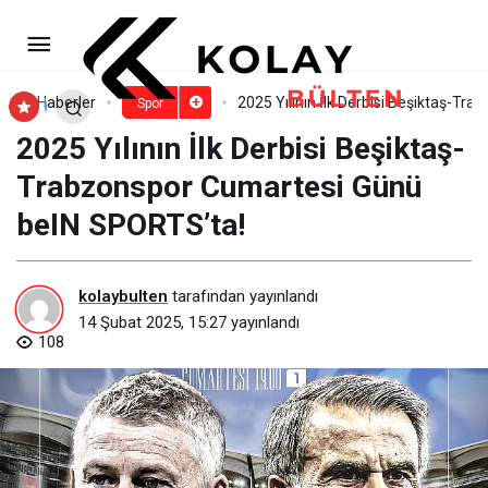
VakıfBank 45. Uluslararası
Trabzon Yarı Maratonu kayıtları 18
Paylaş
Yorum Yap
Haberler
2025 Yılının İlk Derbisi Beşiktaş-T
Spor
2025 Yılının İlk Derbisi Beşiktaş-
Şubat’ta sona eriyor
Trabzonspor Cumartesi Günü
beIN SPORTS’ta!
kolaybulten
tarafından yayınlandı
14 Şubat 2025, 15:27
yayınlandı
108