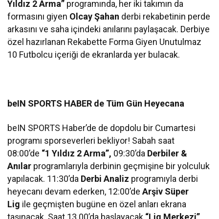
Yıldız 2 Arma”
programında, her iki takımın da
formasını giyen
Olcay Şahan
derbi rekabetinin perde
arkasını ve saha içindeki anılarını paylaşacak. Derbiye
özel hazırlanan Rekabette Forma Giyen Unutulmaz
10 Futbolcu içeriği de ekranlarda yer bulacak.
beIN SPORTS HABER de Tüm Gün Heyecana
beIN SPORTS Haber’de de dopdolu bir Cumartesi
programı sporseverleri bekliyor! Sabah saat
08:00’de
“1 Yıldız 2 Arma”,
09:30’da
Derbiler &
Anılar
programlarıyla derbinin geçmişine bir yolculuk
yapılacak. 11:30’da
Derbi Analiz
programıyla derbi
heyecanı devam ederken, 12:00’de
Arşiv Süper
Lig
ile geçmişten bugüne en özel anları ekrana
taşınacak. Saat 13.00’da başlayacak
“Lig Merkezi”
,