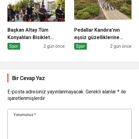
Başkan Altay Tüm
Pedallar Kandıra’nın
Konyalıları Bisiklet
eşsiz güzelliklerine
Festivali’ne Davet Etti
çevrilecek
Spor
2 gün önce
Spor
2 gün önce
Bir Cevap Yaz
E-posta adresiniz yayınlanmayacak.
Gerekli alanlar
*
ile
işaretlenmişlerdir
Yorumunuz
*