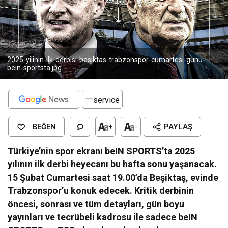
2025-yilinin-ilk-derbisi-besiktas-trabzonspor-cumartesi-gunu-
bein-sportsta.jpg
BEĞEN
+
-
PAYLAŞ
Türkiye’nin spor ekranı beIN SPORTS’ta 2025
yılının ilk derbi heyecanı bu hafta sonu yaşanacak.
15 Şubat Cumartesi saat 19.00’da Beşiktaş, evinde
Trabzonspor’u konuk edecek. Kritik derbinin
öncesi, sonrası ve tüm detayları, gün boyu
yayınları ve tecrübeli kadrosu ile sadece beIN