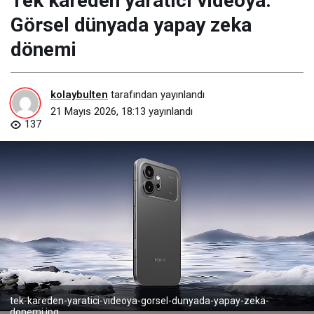
Tek kareden yaratıcı videoya:
Görsel dünyada yapay zeka
dönemi
kolaybulten
tarafından yayınlandı
21 Mayıs 2026, 18:13
yayınlandı
137
tek-kareden-yaratici-videoya-gorsel-dunyada-yapay-zeka-
donemi.jpg