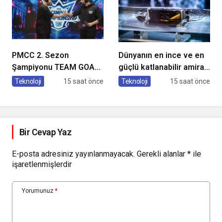
PMCC 2. Sezon
Dünyanın en ince ve en
Şampiyonu TEAM GOAT
güçlü katlanabilir amiral
Oldu
gemisi HONOR Magic V6
Teknoloji
15 saat önce
Teknoloji
15 saat önce
Türkiye’de
Bir Cevap Yaz
E-posta adresiniz yayınlanmayacak.
Gerekli alanlar
*
ile
işaretlenmişlerdir
Yorumunuz
*