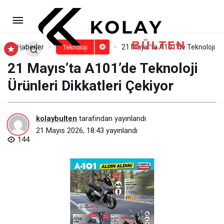
Tek kareden yaratıcı videoya:
Görsel dünyada yapay zeka dönemi
Paylaş
Yorum Yap
Haberler
21 Mayıs’ta A101’de Teknoloji Ürü
Teknoloji
21 Mayıs’ta A101’de Teknoloji
Ürünleri Dikkatleri Çekiyor
kolaybulten
tarafından yayınlandı
21 Mayıs 2026, 18:43
yayınlandı
144