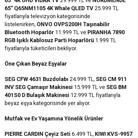
65” 4K UHD VIDAA TV
29.999 TL ve
NORDMENDE
65” Q65NM1105 4K Whale QLED TV
25.999 TL
fiyatlarıyla televizyon kategorisinde
listelenirken,
ONVO OVPS200H Taşınabilir
Bluetooth Hoparlör
11.999 TL ve
PIRANHA 7890
RGB Işıklı Kablosuz Parti Hoparlörü
1.999 TL
fiyatlarıyla tüketicileri bekliyor.
Öne Çıkan Beyaz Eşyalar
SEG CFW 4631 Buzdolabı
24.999 TL,
SEG CM 911
INV SEG Çamaşır Makinesi
15.999 TL ve
SEG BM
401S0 D Bulaşık Makinesi
12.999 TL fiyatlarıyla
beyaz eşya kategorisinde yer alıyor.
Mutfak ve Ev Yaşamına Yönelik Ürünler
PIERRE CARDIN Çeyiz Seti
6.499 TL,
KIWI KVS-9957