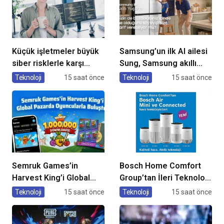
Küçük işletmeler büyük
Samsung’un ilk AI ailesi
siber risklerle karşı
Sung, Samsung akıllı
karşıya
yaşam deneyimini
Teknoloji
15 saat önce
Teknoloji
15 saat önce
ekranlara taşıyor
Semruk Games’in
Bosch Home Comfort
Harvest King’i Global
Group’tan İleri Teknoloji
Pazarda Oyuncularla
Hava Temizleme
Teknoloji
15 saat önce
Teknoloji
15 saat önce
Buluştu!
Cihazları