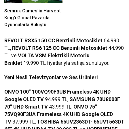
Semruk Games’in Harvest
King’i Global Pazarda
Oyuncularla Buluştu!
REVOLT RSX5 150 CC Benzinli Motosiklet
64.990
TL,
REVOLT RS6 125 CC Benzinli Motosiklet
44.990
TL ve
VOLTA VSM Elektrikli Motorlu
Bisiklet
19.990 TL fiyatlarıyla satışa sunuluyor.
Yeni Nesil Televizyonlar ve Ses Ürünleri
ONVO 100” 100VQ90F3UB Frameless 4K UHD
Google QLED TV
94.999 TL,
SAMSUNG 70U8000F
70” UHD Smart TV
43.999 TL,
ONVO 75”
75VQ90F3UA Frameless 4K UHD Google QLED
TV
37.999 TL,
TOSHIBA 65UV2363DT- 65UV1563DT