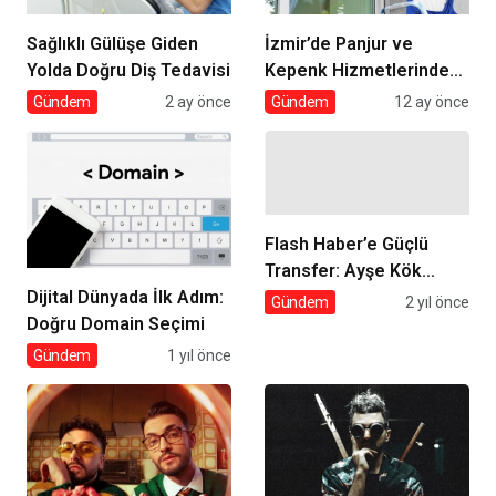
Sağlıklı Gülüşe Giden
İzmir’de Panjur ve
Yolda Doğru Diş Tedavisi
Kepenk Hizmetlerinde
Umut Panjur Farkı
Gündem
2 ay önce
Gündem
12 ay önce
Flash Haber’e Güçlü
Transfer: Ayşe Kök
Dijital Dünyada İlk Adım:
Haber Programları İçerik
Gündem
2 yıl önce
Doğru Domain Seçimi
Direktörü Oldu!
Gündem
1 yıl önce