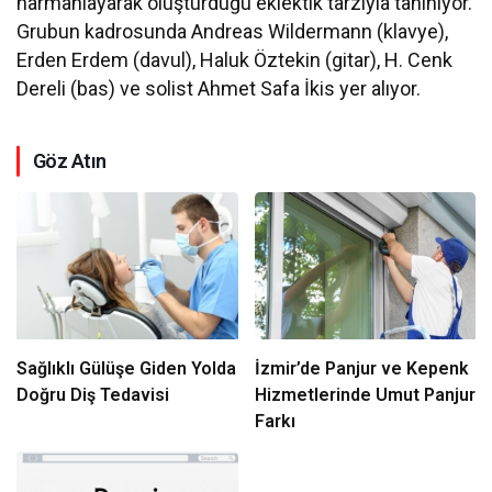
harmanlayarak oluşturduğu eklektik tarzıyla tanınıyor.
Grubun kadrosunda Andreas Wildermann (klavye),
Erden Erdem (davul), Haluk Öztekin (gitar), H. Cenk
Dereli (bas) ve solist Ahmet Safa İkis yer alıyor.
Göz Atın
Sağlıklı Gülüşe Giden Yolda
İzmir’de Panjur ve Kepenk
Doğru Diş Tedavisi
Hizmetlerinde Umut Panjur
Farkı