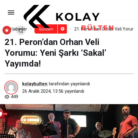
İrfan Güney’den Yeni Eser: Döngü
Paylaş
Yorum Yap
Haberler
21. Peron’dan Orhan Veli Yorumu:
Gündem
21. Peron’dan Orhan Veli
Yorumu: Yeni Şarkı ‘Sakal’
Yayımda!
kolaybulten
tarafından yayınlandı
26 Aralık 2024, 13:56
yayınlandı
449