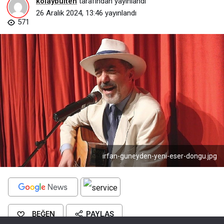
kolaybulten
tarafından yayınlandı
26 Aralık 2024, 13:46
yayınlandı
571
irfan-guneyden-yeni-eser-dongu.jpg
BEĞEN
PAYLAŞ