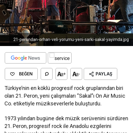
21-perondan-orhan-veli-yorumu-yeni-sarki-sakal-yayimda.jpg
BEĞEN
+
-
PAYLAŞ
Türkiye’nin en köklü progresif rock gruplarından biri
olan 21. Peron, yeni çalışmaları “Sakal”ı On Air Music
Co. etiketiyle müzikseverlerle buluşturdu.
1973 yılından bugüne dek müzik serüvenini sürdüren
21. Peron, progresif rock ile Anadolu ezgilerini