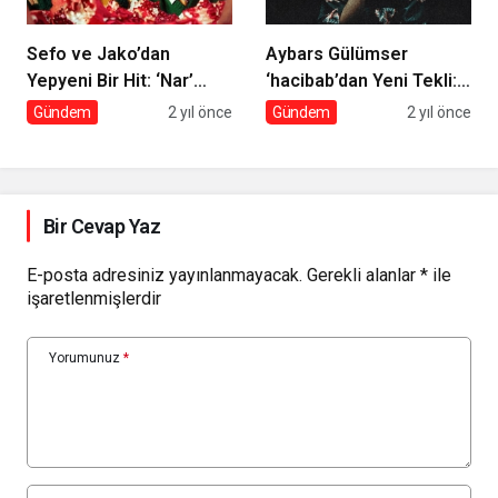
Sefo ve Jako’dan
Aybars Gülümser
Yepyeni Bir Hit: ‘Nar’
‘hacibab’dan Yeni Tekli:
Yayında!
‘Anarya’
Gündem
2 yıl önce
Gündem
2 yıl önce
Bir Cevap Yaz
E-posta adresiniz yayınlanmayacak.
Gerekli alanlar
*
ile
işaretlenmişlerdir
Yorumunuz
*