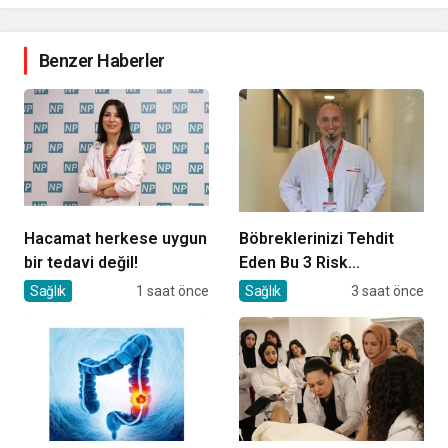
Benzer Haberler
Hacamat herkese uygun
Böbreklerinizi Tehdit
bir tedavi değil!
Eden Bu 3 Risk
Faktörüne Dikkat!
Sağlık
1 saat önce
Sağlık
3 saat önce