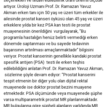
seçenekleri ve tedavi edilebilirlik oranı önemli ölçüde
artıyor. Üroloji Uzmanı Prof. Dr. Ramazan Yavuz
Akman erken tanı için 50 yaş ve üzeri tüm erkekler ile
ailesinde prostat kanseri öyküsü olan 45 yaş ve üzeri
erkeklere yılda bir kez PSA kan testi ile prostat
muayenesinin önerildiğini vurgulayarak, “Bu
programla hastalığın henüz belirti vermediği erken
dönemde saptanması ve bu sayede tedavinin
başarısının artırılması amaçlanmaktadır” bilgisini
veriyor. Prostat kanserinin genellikle kandaki prostat
spesifik antijen (PSA) testi ile erken teşhis
edilebildiğini anlatan Prof. Dr. Ramazan Yavuz Akman,
sözlerine şöyle devam ediyor: “Prostat kanserini
tespit etmenin bir diğer yolu olan dijital rektal
muayenede ise doktor prostat bezini muayene
etmektedir. PSA ölçümünde veya muayenede şüphe
varsa multiparametrik prostat MR planlanmaktadır.
MR bulgularına göre şüpheli alanların varlığında MR