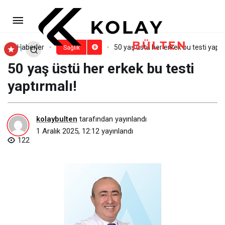
Travma Sonrası Böbrek
Yetmezliği Gelişen Yönetmen Onur’un
Paylaş
Yorum Yap
Haberler
50 yaş üstü her erkek bu testi yaptı
Sağlık
50 yaş üstü her erkek bu testi
Hayatını Ablasının Bağışı Kurtardı
yaptırmalı!
kolaybulten
tarafından yayınlandı
1 Aralık 2025, 12:12
yayınlandı
122