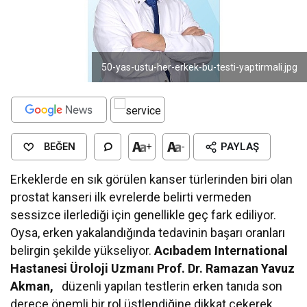
50-yas-ustu-her-erkek-bu-testi-yaptirmali.jpg
BEĞEN
+
-
PAYLAŞ
Erkeklerde en sık görülen kanser türlerinden biri olan
prostat kanseri ilk evrelerde belirti vermeden
sessizce ilerlediği için genellikle geç fark ediliyor.
Oysa, erken yakalandığında tedavinin başarı oranları
belirgin şekilde yükseliyor.
Acıbadem International
Hastanesi Üroloji Uzmanı Prof. Dr. Ramazan Yavuz
Akman,
düzenli yapılan testlerin erken tanıda son
derece önemli bir rol üstlendiğine dikkat çekerek,