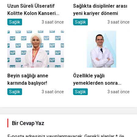
Uzun Süreli Ülseratif
Sağlıkta disiplinler arası
Kolitte Kolon Kanseri
yeni kariyer dönemi
Riski Artıyor mu?
Sağlık
3 saat önce
Sağlık
3 saat önce
Beyin sağlığı anne
Özellikle yağlı
karnında başlıyor!
yemeklerden sonra
başlıyorsa, gecikmeyin
Sağlık
3 saat önce
Sağlık
3 saat önce
Bir Cevap Yaz
E-posta adresiniz yayınlanmayacak.
Gerekli alanlar
*
ile