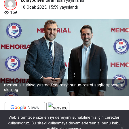
kolaybulten
tarafından yayınlandı
10 Ocak 2025, 15:59
yayınlandı
159
memorial-turkiye-yuzme-federasyonunun-resmi-saglik-sponsoru-
oldu.jpg
Web sitemizde size en iyi deneyimi sunabilmemiz için çerezleri
BEĞEN
PAYLAŞ
kullanıyoruz. Bu siteyi kullanmaya devam ederseniz, bunu kabul
ettiğinizi varsayarız.