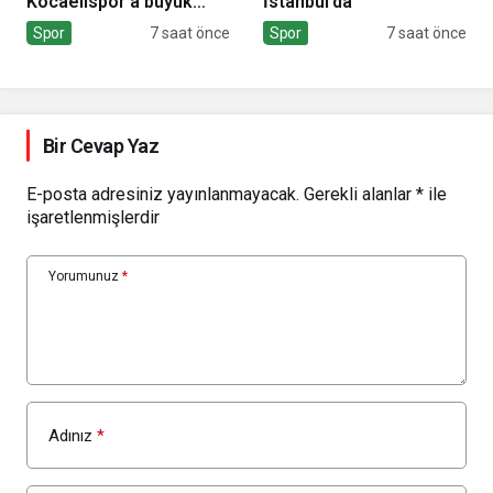
Kocaelispor’a büyük
İstanbul’da
moral
Spor
7 saat önce
Spor
7 saat önce
Bir Cevap Yaz
E-posta adresiniz yayınlanmayacak.
Gerekli alanlar
*
ile
işaretlenmişlerdir
Yorumunuz
*
Adınız
*