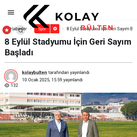
Memorial, Türkiye Yüzme
Federasyonu’nun Resmi Sağlık Sponsoru
Paylaş
Yorum Yap
Haberler
8 Eylül Stadyumu İçin Geri Sayım Baş
Spor
8 Eylül Stadyumu İçin Geri Sayım
Oldu
Başladı
kolaybulten
tarafından yayınlandı
10 Ocak 2025, 15:59
yayınlandı
132