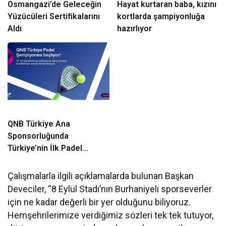
Osmangazi’de Geleceğin
Hayat kurtaran baba, kızını
Yüzücüleri Sertifikalarını
kortlarda şampiyonluğa
Aldı
hazırlıyor
QNB Türkiye Ana
Sponsorluğunda
Türkiye’nin İlk Padel
Türkiye Şampiyonası
Başlıyor
Çalışmalarla ilgili açıklamalarda bulunan Başkan
Deveciler, “8 Eylül Stadı’nın Burhaniyeli sporseverler
için ne kadar değerli bir yer olduğunu biliyoruz.
Hemşehrilerimize verdiğimiz sözleri tek tek tutuyor,