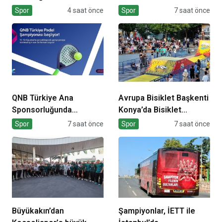
Sertifikalarını Aldı
şampiyonluğa hazırlıyor
Spor
4 saat önce
Spor
7 saat önce
QNB Türkiye Ana
Avrupa Bisiklet Başkenti
Sponsorluğunda
Konya’da Bisiklet
Türkiye’nin İlk Padel
Festivali Heyecanı
Spor
7 saat önce
Spor
7 saat önce
Türkiye Şampiyonası
Başladı
Başlıyor
Büyükakın’dan
Şampiyonlar, İETT ile