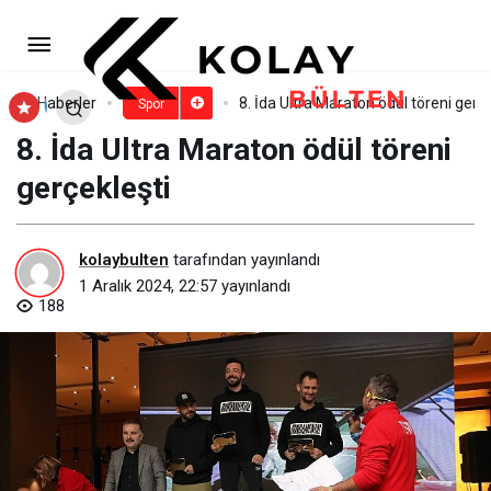
Edremitspor, kazanmaya devam
ediyor
Paylaş
Yorum Yap
Haberler
8. İda Ultra Maraton ödül töreni gerçe
Spor
8. İda Ultra Maraton ödül töreni
gerçekleşti
kolaybulten
tarafından yayınlandı
1 Aralık 2024, 22:57
yayınlandı
188