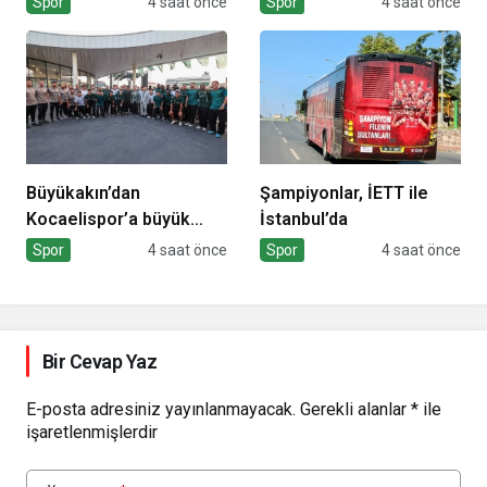
Spor
4 saat önce
Spor
4 saat önce
Türkiye Şampiyonası
Başladı
Başlıyor
Büyükakın’dan
Şampiyonlar, İETT ile
Kocaelispor’a büyük
İstanbul’da
moral
Spor
4 saat önce
Spor
4 saat önce
Bir Cevap Yaz
E-posta adresiniz yayınlanmayacak.
Gerekli alanlar
*
ile
işaretlenmişlerdir