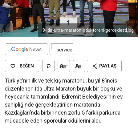
8-ida-ultra-maraton-odul-toreni-gerceklesti.jpg
BEĞEN
+
-
PAYLAŞ
Türkiye’nin ilk ve tek kış maratonu, bu yıl 8’incisi
düzenlenen İda Ultra Maraton büyük bir coşku ve
heyecanla tamamlandı. Edremit Belediyesi’nin ev
sahipliğinde gerçekleştirilen maratonda
Kazdağları’nda birbirinden zorlu 5 farklı parkurda
mücadele eden sporcular ödüllerini aldı.