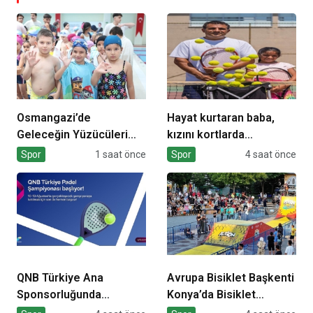
Osmangazi’de
Hayat kurtaran baba,
Geleceğin Yüzücüleri
kızını kortlarda
Sertifikalarını Aldı
şampiyonluğa hazırlıyor
Spor
1 saat önce
Spor
4 saat önce
QNB Türkiye Ana
Avrupa Bisiklet Başkenti
Sponsorluğunda
Konya’da Bisiklet
Türkiye’nin İlk Padel
Festivali Heyecanı