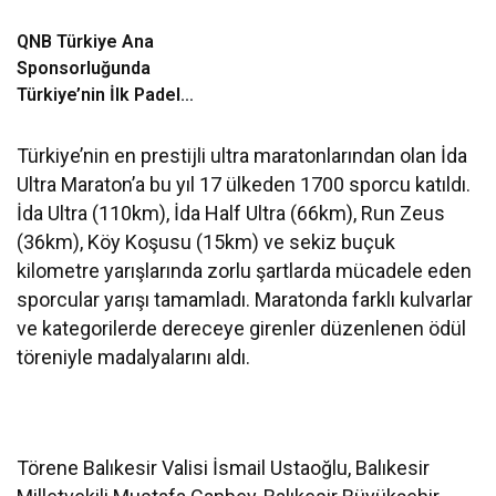
QNB Türkiye Ana
Sponsorluğunda
Türkiye’nin İlk Padel
Türkiye Şampiyonası
Başlıyor
Türkiye’nin en prestijli ultra maratonlarından olan İda
Ultra Maraton’a bu yıl 17 ülkeden 1700 sporcu katıldı.
İda Ultra (110km), İda Half Ultra (66km), Run Zeus
(36km), Köy Koşusu (15km) ve sekiz buçuk
kilometre yarışlarında zorlu şartlarda mücadele eden
sporcular yarışı tamamladı. Maratonda farklı kulvarlar
ve kategorilerde dereceye girenler düzenlenen ödül
töreniyle madalyalarını aldı.
Törene Balıkesir Valisi İsmail Ustaoğlu, Balıkesir