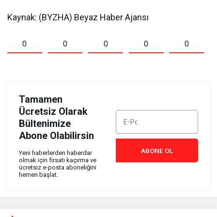
Kaynak: (BYZHA) Beyaz Haber Ajansı
0
0
0
0
0
Tamamen
Ücretsiz Olarak
Bültenimize
Abone Olabilirsin
ABONE OL
Yeni haberlerden haberdar
olmak için fırsatı kaçırma ve
ücretsiz e-posta aboneliğini
hemen başlat.