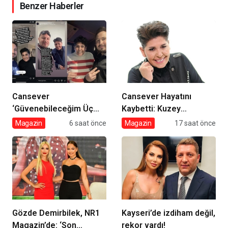
Benzer Haberler
Cansever
Cansever Hayatını
‘Güvenebileceğim Üç
Kaybetti: Kuzey
İnsandan Biri’ Demişti:
Makedonya’da Toprağa
Magazin
6 saat önce
Magazin
17 saat önce
Mahmut Görgen’den
Verilecek
Cansever’e Duygusal
Veda
Gözde Demirbilek, NR1
Kayseri’de izdiham değil,
Magazin’de: ‘Son
rekor vardı!