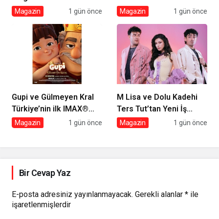
assolist olarak var
Magazin
1 gün önce
Magazin
1 gün önce
olacağım!’
Gupi ve Gülmeyen Kral
M Lisa ve Dolu Kadehi
Türkiye’nin ilk IMAX®
Ters Tut’tan Yeni İş
animasyon filmi oluyor
Birliği: Vişne
Magazin
1 gün önce
Magazin
1 gün önce
Bir Cevap Yaz
E-posta adresiniz yayınlanmayacak.
Gerekli alanlar
*
ile
işaretlenmişlerdir