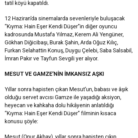
tatil köyü kapatıldı.
12 Haziran’da sinemalarda sevenleriyle buluşacak
“Kıyma: Hain Eşer Kendi Düşer”in diğer oyuncu
kadrosunda Mustafa Yılmaz, Kerem Ali Yengüner,
Gökhan Diğicibaşı, Burak Şahin, Arda Oğuz Kılıç,
Furkan Selahattin Konuş, Duygu Çelebi, Saba Salsabil,
İmran Pakır ve Tayfun Sevgili yer alıyor.
MESUT VE GAMZE’NİN İMKANSIZ AŞKI
Yıllar sonra hapisten çıkan Mesut’un, babası ve âşık
olduğu servet avcısı Gamze ile yaşadığı aksiyon,
heyecan ve kahkaha dolu hikâyenin anlatıldığı
“Kıyma: Hain Eşer Kendi Düşer” filminin kısaca
konusu şöyle:
Mesut (Onur Akbay), yıllar sonra hapisten çıkıp