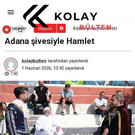
Ayberk Gezer’den gönül yaylarını
gevşeten bir başlangıç!
Paylaş
Yorum Yap
Haberler
Adana şivesiyle Hamlet
Magazin
Adana şivesiyle Hamlet
kolaybulten
tarafından yayınlandı
1 Haziran 2026, 10:42
yayınlandı
150