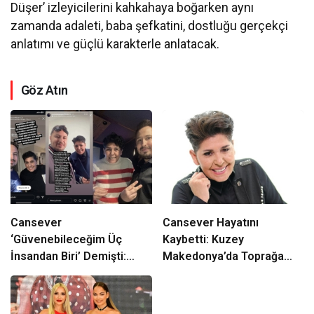
Düşer’ izleyicilerini kahkahaya boğarken aynı
zamanda adaleti, baba şefkatini, dostluğu gerçekçi
anlatımı ve güçlü karakterle anlatacak.
Göz Atın
Cansever
Cansever Hayatını
‘Güvenebileceğim Üç
Kaybetti: Kuzey
İnsandan Biri’ Demişti:
Makedonya’da Toprağa
Mahmut Görgen’den
Verilecek
Cansever’e Duygusal Veda