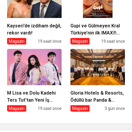
Kayseri’de izdiham değil,
Gupi ve Gülmeyen Kral
rekor vardı!
Türkiye’nin ilk IMAX®
animasyon filmi oluyor
Magazin
19 saat önce
Magazin
19 saat önce
M Lisa ve Dolu Kadehi
Gloria Hotels & Resorts,
Ters Tut’tan Yeni İş
Ödüllü bar Panda &
Birliği: Vişne
Sons ile unutulmaz bir
Magazin
19 saat önce
Magazin
3 gün önce
Miksoloji Gecesine İmza
Attı