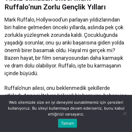
Ruffalo’nun Zorlu Gençlik Yılları
Mark Ruffalo, Hollywood’un parlayan yıldızlarından
biri haline gelmeden önceki yıllarda, aslında pek çok
zorlukla yüzleşmek zorunda kaldı. Çocukluğunda
yaşadığı sorunlar, onu şu anki başarısına giden yolda
önemli birer basamak oldu. Hayal mi gerçek mi?
Bazen hayat, bir film senaryosundan daha karmaşık
ve dram dolu olabiliyor. Ruffalo, işte bu karmaşanın
içinde büyüdü.
Ruffalo’nun ailesi, onu beklenmedik şekillerde
etkiledi. Annesi İtalyan kökenli bir hemşire, babası ise
Web sitemizde size en iyi deneyimi sunabilmemiz için çerezleri
girişimci olarak tanınıyordu. Ancak para kaygıları ve
kullanıyoruz. Bu siteyi kullanmaya devam ederseniz, bunu kabul
aile içindeki çatışmalar, genç Mark için zorlayıcı bir
ettiğinizi varsayarız.
ortam yarattı. Çocukluk yıllarında, hayallerine ulaşmak
Bu web sitesinde en iyi deneyimi yaşamanızı sağlamak için
Tamam
Anasayfa
Akış
Eczaneler
Trafik
Kabul
için mücadele etmenin gerekliliğini anladı. Sanata
çerezler kullanılmaktadır.