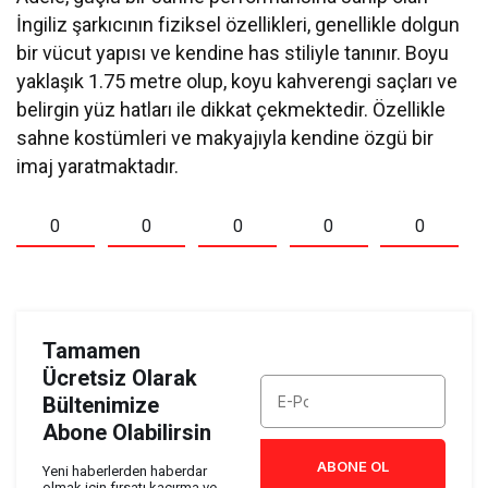
İngiliz şarkıcının fiziksel özellikleri, genellikle dolgun
bir vücut yapısı ve kendine has stiliyle tanınır. Boyu
yaklaşık 1.75 metre olup, koyu kahverengi saçları ve
belirgin yüz hatları ile dikkat çekmektedir. Özellikle
sahne kostümleri ve makyajıyla kendine özgü bir
imaj yaratmaktadır.
0
0
0
0
0
Tamamen
Ücretsiz Olarak
Bültenimize
Abone Olabilirsin
ABONE OL
Yeni haberlerden haberdar
olmak için fırsatı kaçırma ve