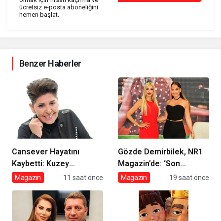
ücretsiz e-posta aboneliğini
hemen başlat.
Benzer Haberler
Cansever Hayatını
Gözde Demirbilek, NR1
Kaybetti: Kuzey
Magazin’de: ‘Son
Makedonya’da Toprağa
assolist olarak var
Magazin
11 saat önce
Magazin
19 saat önce
Verilecek
olacağım!’