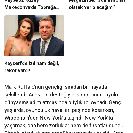
Kaybetti: Kuzey
Magazin’de: ‘Son assolist
Makedonya’da Toprağa
olarak var olacağım!’
Verilecek
Kayseri’de izdiham değil,
rekor vardı!
Mark Ruffalo’nun gençliği sıradan bir hayatla
şekillendi. Ailesinin desteğiyle, sinemanın büyülü
dünyasına adım atmasında büyük rol oynadı. Genç
yaşlarda, oyunculuk hayalleri peşinde koşarken,
Wisconsin’den New York’a taşındı. New York’ta
yaşamak, ona hem zorluklar hem de fırsatlar sundu.