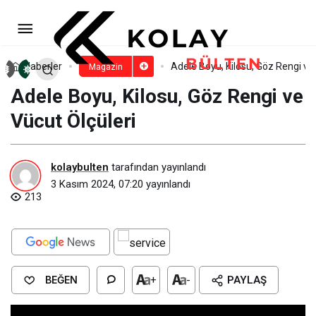
Mark Ruffalo Kimdir? Mark
Ruffalo Gençliği
Paylaş
Yorum Yap
Haberler
Adele Boyu, Kilosu, Göz Rengi ve 
Magazin
Adele Boyu, Kilosu, Göz Rengi ve
Vücut Ölçüleri
kolaybulten
tarafından yayınlandı
3 Kasım 2024, 07:20
yayınlandı
213
BEĞEN
+
-
PAYLAŞ