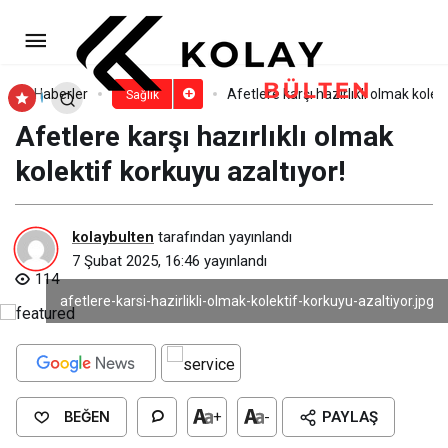
Türkiye’nin Sembol Yapıları Mor
Alarm Verecek
Paylaş
Yorum Yap
Haberler
Afetlere karşı hazırlıklı olmak kolek
Sağlık
Afetlere karşı hazırlıklı olmak
kolektif korkuyu azaltıyor!
kolaybulten
tarafından yayınlandı
7 Şubat 2025, 16:46
yayınlandı
114
afetlere-karsi-hazirlikli-olmak-kolektif-korkuyu-azaltiyor.jpg
BEĞEN
+
-
PAYLAŞ