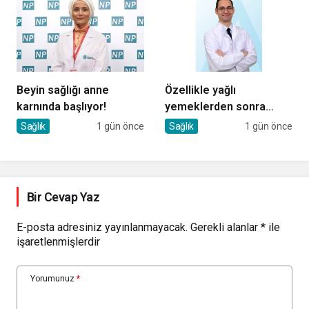
Beyin sağlığı anne
Özellikle yağlı
karnında başlıyor!
yemeklerden sonra
başlıyorsa, gecikmeyin
Sağlık
1 gün önce
Sağlık
1 gün önce
Bir Cevap Yaz
E-posta adresiniz yayınlanmayacak.
Gerekli alanlar
*
ile
işaretlenmişlerdir
Yorumunuz
*