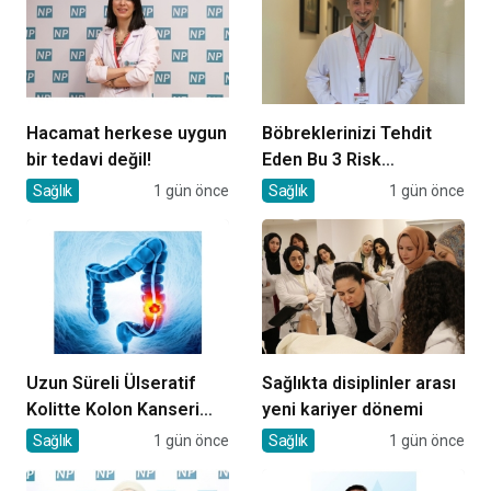
Hacamat herkese uygun
Böbreklerinizi Tehdit
bir tedavi değil!
Eden Bu 3 Risk
Faktörüne Dikkat!
Sağlık
1 gün önce
Sağlık
1 gün önce
Uzun Süreli Ülseratif
Sağlıkta disiplinler arası
Kolitte Kolon Kanseri
yeni kariyer dönemi
Riski Artıyor mu?
Sağlık
1 gün önce
Sağlık
1 gün önce