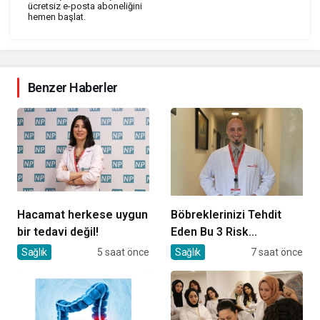
ücretsiz e-posta aboneliğini
hemen başlat.
Benzer Haberler
Hacamat herkese uygun
Böbreklerinizi Tehdit
bir tedavi değil!
Eden Bu 3 Risk
Faktörüne Dikkat!
Sağlık
5 saat önce
Sağlık
7 saat önce