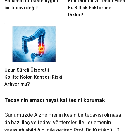
Hacamat herkese uygun
Böbreklerinizi Tehdit Eden
bir tedavi değil!
Bu 3 Risk Faktörüne
Dikkat!
Uzun Süreli Ülseratif
Kolitte Kolon Kanseri Riski
Artıyor mu?
Tedavinin amacı hayat kalitesini korumak
Günümüzde Alzheimer’ın kesin bir tedavisi olmasa
da bazı ilaç ve tedavi yöntemleri ile ilerlemenin
yavaşlatılabildiğini dile getiren Prof. Dr. Kütükçü, “Bu