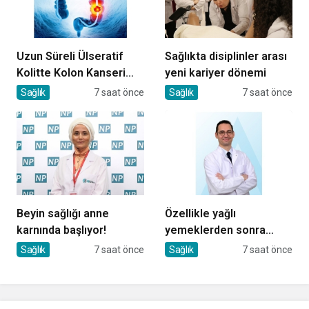
Uzun Süreli Ülseratif
Sağlıkta disiplinler arası
Kolitte Kolon Kanseri
yeni kariyer dönemi
Riski Artıyor mu?
Sağlık
7 saat önce
Sağlık
7 saat önce
Beyin sağlığı anne
Özellikle yağlı
karnında başlıyor!
yemeklerden sonra
başlıyorsa, gecikmeyin
Sağlık
7 saat önce
Sağlık
7 saat önce