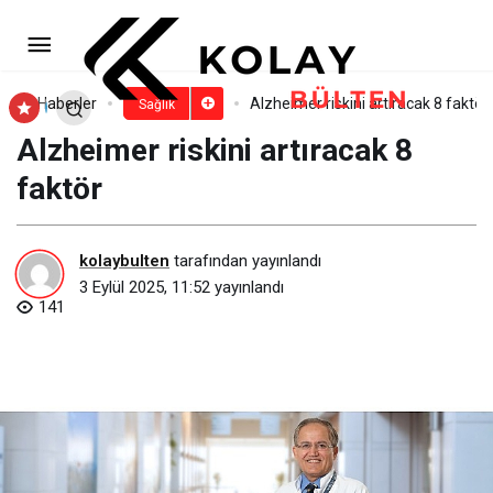
Anjiyo Yöntemi ile Hemoroid
Tedavisi Hızlı İyileşme Sağlıyor
Paylaş
Yorum Yap
Haberler
Alzheimer riskini artıracak 8 faktör
Sağlık
Alzheimer riskini artıracak 8
faktör
kolaybulten
tarafından yayınlandı
3 Eylül 2025, 11:52
yayınlandı
141