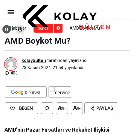
Tommy Hilfiger Boykot Mu?
Paylaş
Yorum Yap
Haberler
AMD Boykot Mu?
Güncel
AMD Boykot Mu?
kolaybulten
tarafından yayınlandı
23 Kasım 2024, 21:58
yayınlandı
403
BEĞEN
+
-
PAYLAŞ
AMD’nin Pazar Fırsatları ve Rekabet İlişkisi