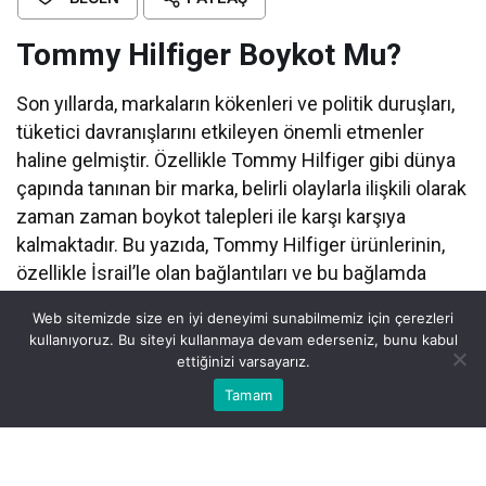
Tommy Hilfiger Boykot Mu?
Son yıllarda, markaların kökenleri ve politik duruşları,
tüketici davranışlarını etkileyen önemli etmenler
haline gelmiştir. Özellikle Tommy Hilfiger gibi dünya
çapında tanınan bir marka, belirli olaylarla ilişkili olarak
zaman zaman boykot talepleri ile karşı karşıya
kalmaktadır. Bu yazıda, Tommy Hilfiger ürünlerinin,
özellikle İsrail’le olan bağlantıları ve bu bağlamda
boykot edilip edilmediği konusunu ele alacağız.
Web sitemizde size en iyi deneyimi sunabilmemiz için çerezleri
Bunun yanı sıra, boykotun sebeplerini ve
kullanıyoruz. Bu siteyi kullanmaya devam ederseniz, bunu kabul
gerekçelerini inceleyeceğiz.
ettiğinizi varsayarız.
Bu web sitesinde en iyi deneyimi yaşamanızı sağlamak için
Tamam
Anasayfa
Akış
Eczaneler
Trafik
Kabul
çerezler kullanılmaktadır.
Göz Atın