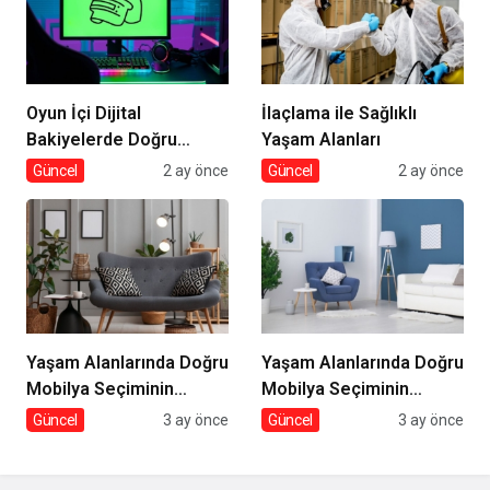
Oyun İçi Dijital
İlaçlama ile Sağlıklı
Bakiyelerde Doğru
Yaşam Alanları
Tercihler
Güncel
2 ay önce
Güncel
2 ay önce
Yaşam Alanlarında Doğru
Yaşam Alanlarında Doğru
Mobilya Seçiminin
Mobilya Seçiminin
İncelikleri
Önemi
Güncel
3 ay önce
Güncel
3 ay önce