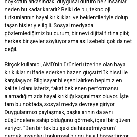
boykotun arkasındaki duygusal durum ne? İnsanlar
neden bu kadar kararlı? Belki de bu, teknoloji
tutkunlarının hayal kırıklıkları ve beklentileriyle dolup
taşan hisleriyle ilgili. Sosyal medyada
gözlemlediğimiz bu durum, bir nevi dijital fırtına gibi;
herkes bir şeyler söylüyor ama asıl sebebi çok da net
değil.
Birçok kullanıcı, AMD’nin ürünleri üzerine olan hayal
kırıklıklarını ifade ederken bazen güçsüzlük hissi ile
karşılaşıyor. Bilgisayar bileşeni alırken hepimiz en
kaliteli olanı isteriz, fakat beklenen performansı
alamadığımızda hayal kırıklığı kaçınılmaz oluyor. İşte
tam bu noktada, sosyal medya devreye giriyor.
Duygularımızı paylaşmak, başkalarının da aynı
düşüncelere sahip olduğunu görmek, içsel bir güven
veriyor. “Ben bir tek bu şekilde hissetmiyorum”
demek, insanları toplumsal bir gruba ait hissettiriyor.