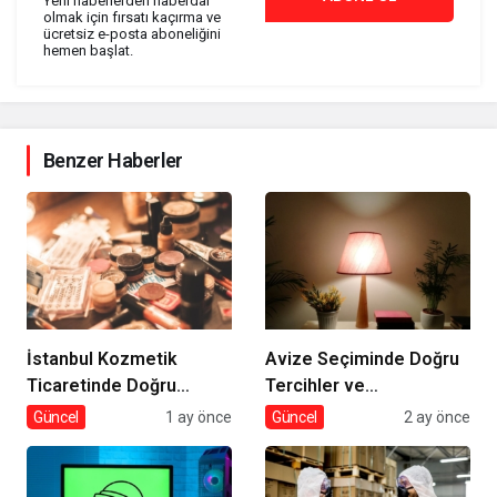
Yeni haberlerden haberdar
olmak için fırsatı kaçırma ve
ücretsiz e-posta aboneliğini
hemen başlat.
Benzer Haberler
İstanbul Kozmetik
Avize Seçiminde Doğru
Ticaretinde Doğru
Tercihler ve
Tedarik
Dekorasyona Etkisi
Güncel
1 ay önce
Güncel
2 ay önce