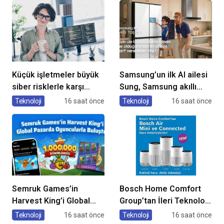
Küçük işletmeler büyük
Samsung’un ilk AI ailesi
siber risklerle karşı
Sung, Samsung akıllı
karşıya
yaşam deneyimini
Teknoloji
16 saat önce
Teknoloji
16 saat önce
ekranlara taşıyor
Semruk Games’in
Bosch Home Comfort
Harvest King’i Global
Group’tan İleri Teknoloji
Pazarda Oyuncularla
Hava Temizleme
Teknoloji
16 saat önce
Teknoloji
16 saat önce