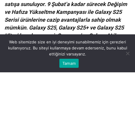
satışa sunuluyor. 9 Şubat’a kadar sürecek Değişim
ve Hafıza Yükseltme Kampanyası ile Galaxy S25
Serisi ürünlerine cazip avantajlarla sahip olmak
mümkün. Galaxy S25, Galaxy S25+ ve Galaxy S25
Ultra’dan oluşan seri; Samsung’un Galaxy AI ile
Web sitemizde size en iyi deneyimi sunabilmemiz için çerezleri
başlattığı mobil yapay zekâ deneyimlerini bir üst
kullanıyoruz. Bu siteyi kullanmaya devam ederseniz, bunu kabul
boyuta taşıyor.
ettiğinizi varsayarız.
Bu web sitesinde en iyi deneyimi yaşamanızı sağlamak için
Tamam
Anasayfa
Akış
Eczaneler
Trafik
Kabul
çerezler kullanılmaktadır.
Göz Atın