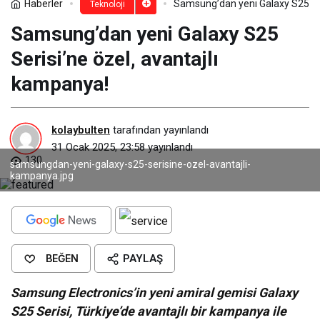
Haberler
Samsung’dan yeni Galaxy S25 Ser
Teknoloji
Samsung’dan yeni Galaxy S25
Serisi’ne özel, avantajlı
kampanya!
kolaybulten
tarafından yayınlandı
31 Ocak 2025, 23:58
yayınlandı
130
samsungdan-yeni-galaxy-s25-serisine-ozel-avantajli-
kampanya.jpg
BEĞEN
PAYLAŞ
Samsung Electronics’in yeni amiral gemisi Galaxy
S25 Serisi, Türkiye’de avantajlı bir kampanya ile