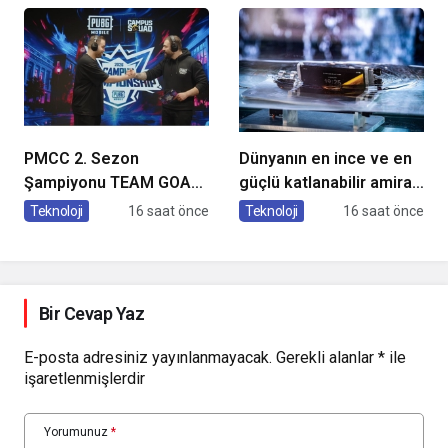
Buluştu!
Cihazları
PMCC 2. Sezon
Dünyanın en ince ve en
Şampiyonu TEAM GOAT
güçlü katlanabilir amiral
Oldu
gemisi HONOR Magic V6
Teknoloji
16 saat önce
Teknoloji
16 saat önce
Türkiye’de
Bir Cevap Yaz
E-posta adresiniz yayınlanmayacak.
Gerekli alanlar
*
ile
işaretlenmişlerdir
Yorumunuz
*