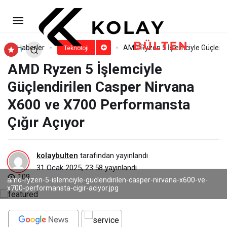
Samsung’dan yeni Galaxy S25
Serisi’ne özel, avantajlı kampanya!
Paylaş
Yorum Yap
Haberler
AMD Ryzen 5 İşlemciyle Güçlendi
Teknoloji
AMD Ryzen 5 İşlemciyle
Güçlendirilen Casper Nirvana
X600 ve X700 Performansta
Çığır Açıyor
kolaybulten
tarafından yayınlandı
31 Ocak 2025, 23:58
yayınlandı
109
amd-ryzen-5-islemciyle-guclendirilen-casper-nirvana-x600-ve-
x700-performansta-cigir-aciyor.jpg