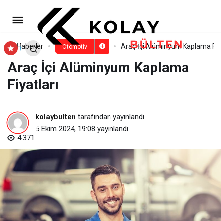
Lada Samara 1.5 Amortisör
Fiyatları
Paylaş
Yorum Yap
Haberler
Araç İçi Alüminyum Kaplama Fiya
Otomotiv
Araç İçi Alüminyum Kaplama
Fiyatları
kolaybulten
tarafından yayınlandı
5 Ekim 2024, 19:08
yayınlandı
4.371