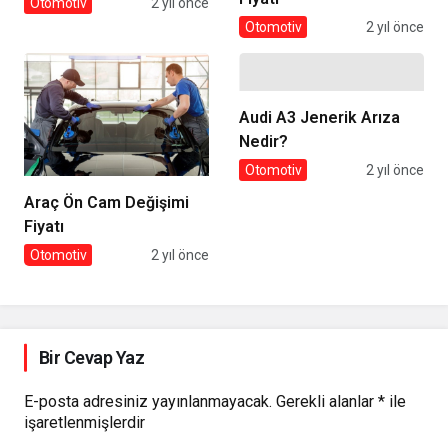
Otomotiv
2 yıl önce
Otomotiv
2 yıl önce
Audi A3 Jenerik Arıza
Nedir?
Otomotiv
2 yıl önce
Araç Ön Cam Değişimi
Fiyatı​​
Otomotiv
2 yıl önce
Bir Cevap Yaz
E-posta adresiniz yayınlanmayacak.
Gerekli alanlar
*
ile
işaretlenmişlerdir