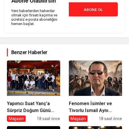
Abone Olabilirsin
ABONE OL
Yeni haberlerden haberdar
olmak için fırsatı kaçırma ve
ücretsiz e-posta aboneliğini
hemen başlat.
Benzer Haberler
Yapımcı Suat Yanç’a
Fenomen İsimler ve
Sürpriz Doğum Günü
Tivorlu İsmail Aynı
Kutlaması!
Filmde Buluştu! !Kozalak
Magazin
18 saat önce
Magazin
18 saat önce
Devri! 7 Ağustos’ta