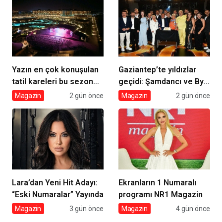
Vizyonda
Yazın en çok konuşulan
Gaziantep’te yıldızlar
tatil kareleri bu sezon
geçidi: Şamdancı ve By
Ethno Belek’ten geldi
Mustafa açılışı ile Green
Magazin
2 gün önce
Magazin
2 gün önce
Park’ta görkemli gala
Lara’dan Yeni Hit Adayı:
Ekranların 1 Numaralı
“Eski Numaralar” Yayında
programı NR1 Magazin
Magazin
3 gün önce
Magazin
4 gün önce