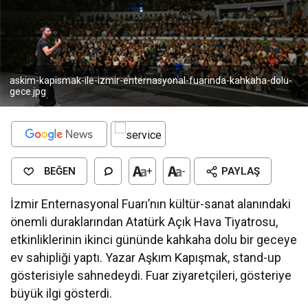
askim-kapismak-ile-izmir-enternasyonal-fuarinda-kahkaha-dolu-
gece.jpg
BEĞEN
+
-
PAYLAŞ
İzmir Enternasyonal Fuarı’nın kültür-sanat alanındaki
önemli duraklarından Atatürk Açık Hava Tiyatrosu,
etkinliklerinin ikinci gününde kahkaha dolu bir geceye
ev sahipliği yaptı. Yazar Aşkım Kapışmak, stand-up
gösterisiyle sahnedeydi. Fuar ziyaretçileri, gösteriye
büyük ilgi gösterdi.