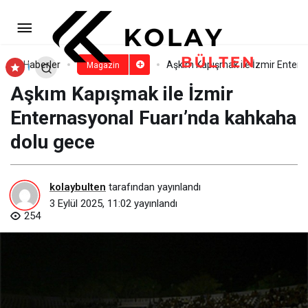
Gül Gökçe Korkmaz’dan yazı
bitiren şarkı: Yani
Paylaş
Yorum Yap
Haberler
Aşkım Kapışmak ile İzmir Entern
Magazin
Aşkım Kapışmak ile İzmir
Enternasyonal Fuarı’nda kahkaha
dolu gece
kolaybulten
tarafından yayınlandı
3 Eylül 2025, 11:02
yayınlandı
254