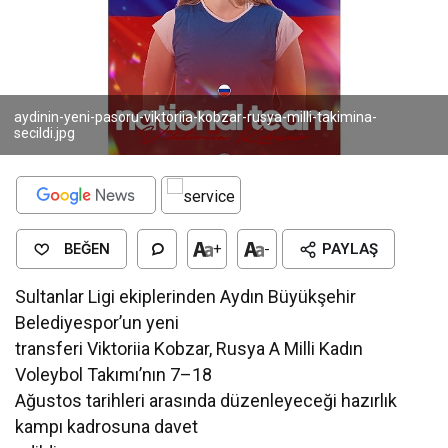
aydinin-yeni-pasoru-viktoriia-kobzar-rusya-milli-takimina-
secildi.jpg
BEĞEN
+
-
PAYLAŞ
Sultanlar Ligi ekiplerinden Aydın Büyükşehir
Belediyespor’un yeni
transferi Viktoriia Kobzar, Rusya A Milli Kadın
Voleybol Takımı’nın 7–18
Ağustos tarihleri arasında düzenleyeceği hazırlık
kampı kadrosuna davet