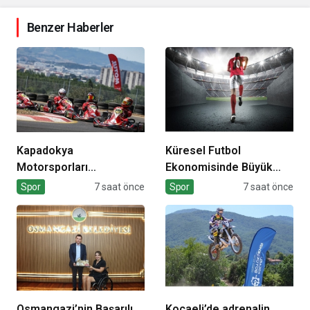
Benzer Haberler
Kapadokya
Küresel Futbol
Motorsporları
Ekonomisinde Büyük
Kompleksi Açılıyor
Dönüşüm!
Spor
7 saat önce
Spor
7 saat önce
Osmangazi’nin Başarılı
Kocaeli’de adrenalin