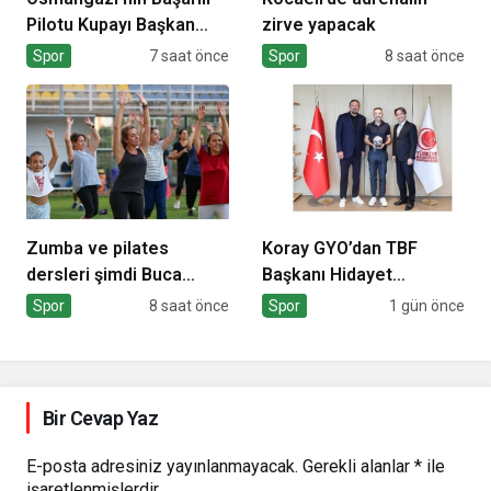
Pilotu Kupayı Başkan
zirve yapacak
Aydın’la Paylaştı
Spor
7 saat önce
Spor
8 saat önce
Zumba ve pilates
Koray GYO’dan TBF
dersleri şimdi Buca
Başkanı Hidayet
Arena Stadı’nda
Türkoğlu’na ziyaret
Spor
8 saat önce
Spor
1 gün önce
Bir Cevap Yaz
E-posta adresiniz yayınlanmayacak.
Gerekli alanlar
*
ile
işaretlenmişlerdir