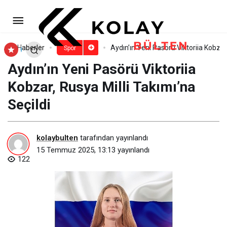
TAYK–AKPA 54. Deniz Kuvvetleri
Kupası Uluslararası Yat Yarışı Başladı
Paylaş
Yorum Yap
Haberler
Aydın’ın Yeni Pasörü Viktoriia Kobzar,
Spor
Aydın’ın Yeni Pasörü Viktoriia
Kobzar, Rusya Milli Takımı’na
Seçildi
kolaybulten
tarafından yayınlandı
15 Temmuz 2025, 13:13
yayınlandı
122