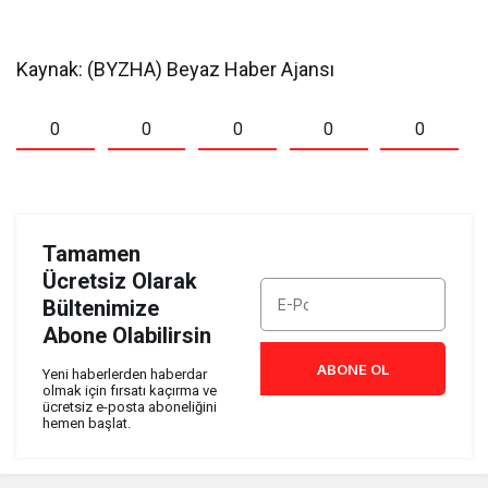
Kaynak: (BYZHA) Beyaz Haber Ajansı
0
0
0
0
0
Tamamen
Ücretsiz Olarak
Bültenimize
Abone Olabilirsin
ABONE OL
Yeni haberlerden haberdar
olmak için fırsatı kaçırma ve
ücretsiz e-posta aboneliğini
hemen başlat.