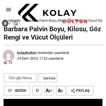
Barbara Palvin Boyu, Kilosu, Göz
Rengi ve Vücut Ölçüleri
Yorum Yap
Haberler
Barbara Palvin Boyu, Kilosu, Göz Rengi ve Vücut Ölçüle
Barbara Palvin Boyu, Kilosu, Göz
Rengi ve Vücut Ölçüleri
kolaybulten
tarafından yayınlandı
24 Ekim 2024, 17:22
yayınlandı
73
BEĞEN
+
-
PAYLAŞ