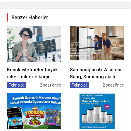
Benzer Haberler
Küçük işletmeler büyük
Samsung’un ilk AI ailesi
siber risklerle karşı
Sung, Samsung akıllı
karşıya
yaşam deneyimini
Teknoloji
2 saat önce
Teknoloji
2 saat önce
ekranlara taşıyor