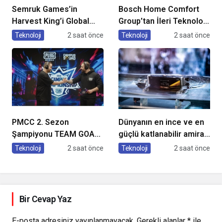
Semruk Games’in
Bosch Home Comfort
Harvest King’i Global
Group’tan İleri Teknoloji
Pazarda Oyuncularla
Hava Temizleme
Teknoloji
2 saat önce
Teknoloji
2 saat önce
Buluştu!
Cihazları
PMCC 2. Sezon
Dünyanın en ince ve en
Şampiyonu TEAM GOAT
güçlü katlanabilir amiral
Oldu
gemisi HONOR Magic V6
Teknoloji
2 saat önce
Teknoloji
2 saat önce
Türkiye’de
Bir Cevap Yaz
E-posta adresiniz yayınlanmayacak.
Gerekli alanlar
*
ile