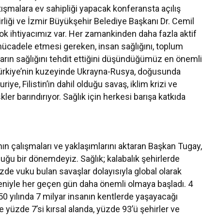
ışmalara ev sahipliği yapacak konferansta açılış
rliği ve İzmir Büyükşehir Belediye Başkanı Dr. Cemil
ok ihtiyacımız var. Her zamankinden daha fazla aktif
mücadele etmesi gereken, insan sağlığını, toplum
ukların sağlığını tehdit ettiğini düşündüğümüz en önemli
 Türkiye’nin kuzeyinde Ukrayna-Rusya, doğusunda
riye, Filistin’in dahil olduğu savaş, iklim krizi ve
ler barındırıyor. Sağlık için herkesi barışa katkıda
ın çalışmaları ve yaklaşımlarını aktaran Başkan Tugay,
ğu bir dönemdeyiz. Sağlık; kalabalık şehirlerde
zde vuku bulan savaşlar dolayısıyla global olarak
deniyle her geçen gün daha önemli olmaya başladı. 4
50 yılında 7 milyar insanın kentlerde yaşayacağı
e yüzde 7’si kırsal alanda, yüzde 93’ü şehirler ve