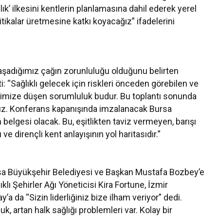
k’ ilkesini kentlerin planlamasına dahil ederek yerel
itikalar üretmesine katkı koyacağız” ifadelerini
 yaşadığımız çağın zorunluluğu olduğunu belirten
 “Sağlıklı gelecek için riskleri önceden görebilen ve
pimize düşen sorumluluk budur. Bu toplantı sonunda
ağız. Konferans kapanışında imzalanacak Bursa
belgesi olacak. Bu, eşitlikten taviz vermeyen, barışı
 dirençli kent anlayışının yol haritasıdır.”
sa Büyükşehir Belediyesi ve Başkan Mustafa Bozbey’e
lı Şehirler Ağı Yöneticisi Kira Fortune, İzmir
a da “Sizin liderliğiniz bize ilham veriyor” dedi.
uk, artan halk sağlığı problemleri var. Kolay bir