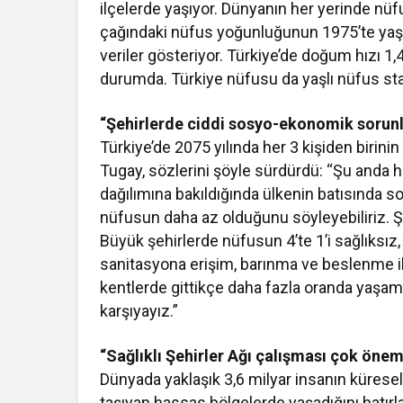
ilçelerde yaşıyor. Dünyanın her yerinde nüfu
çağındaki nüfus yoğunluğunun 1975’te yaşl
veriler gösteriyor. Türkiye’de doğum hızı 1
durumda. Türkiye nüfusu da yaşlı nüfus sta
“Şehirlerde ciddi sosyo-ekonomik sorunl
Türkiye’de 2075 yılında her 3 kişiden birini
Tugay, sözlerini şöyle sürdürdü: “Şu anda h
dağılımına bakıldığında ülkenin batısında 
nüfusun daha az olduğunu söyleyebiliriz. 
Büyük şehirlerde nüfusun 4’te 1’i sağlıksız
sanitasyona erişim, barınma ve beslenme ilgi
kentlerde gittikçe daha fazla oranda yaşama
karşıyayız.”
“Sağlıklı Şehirler Ağı çalışması çok önem
Dünyada yaklaşık 3,6 milyar insanın küresel 
taşıyan hassas bölgelerde yaşadığını hatırl