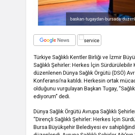
baskan-tugaydan-bursada-duzenlen
Türkiye Sağlıklı Kentler Birliği ve İzmir Bü
Sağlıklı Şehirler: Herkes İçin Sürdürülebil
düzenlenen Dünya Sağlık Örgütü (DSÖ) Avrupa
Konferansı’na katıldı. Herkesin ortak müc
olduğunu vurgulayan Başkan Tugay, “Sağlık
ediyorum” dedi.
Dünya Sağlık Örgütü Avrupa Sağlıklı Şehirler 
“Dirençli Sağlıklı Şehirler: Herkes İçin Sür
Bursa Büyükşehir Belediyesi ev sahipliğin
düzenlendi. Avrupa Sağlıklı Şehirler Ağı’n