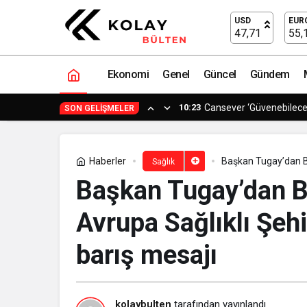
Başkan Tugay’dan Bursa’da düzenlenen
USD
EUR
47,71
55,
Ekonomi
Genel
Güncel
Gündem
0:11
Avrupa ve Asya Arasında
SON GELIŞMELER
Haberler
Başkan Tugay’dan B
Sağlık
Konferansı’nda barı
Başkan Tugay’dan B
Avrupa Sağlıklı Şehi
barış mesajı
kolaybulten
tarafından yayınlandı