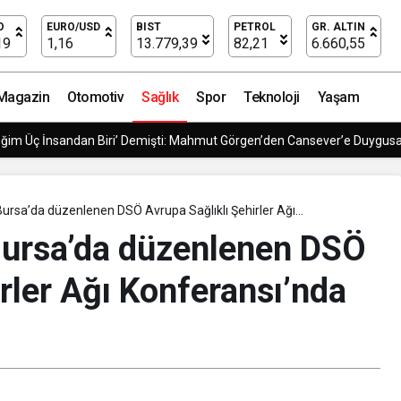
 DSÖ Avrupa Sağlıklı Şehirler Ağı Konferansı’nda barı
O
EURO/USD
BIST
PETROL
GR. ALTIN
19
1,16
13.779,39
82,21
6.660,55
Magazin
Otomotiv
Sağlık
Spor
Teknoloji
Yaşam
 Modern Lojistik Çözümleri
ursa’da düzenlenen DSÖ Avrupa Sağlıklı Şehirler Ağı
ş mesajı
ursa’da düzenlenen DSÖ
rler Ağı Konferansı’nda