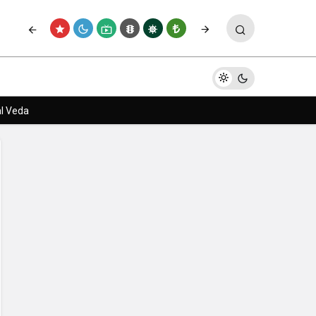
ş mesajı
Yorum Yap