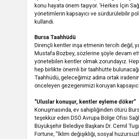
konu hayata önem taşıyor. ‘Herkes İçin Sağlı
yönetimlerin kapsayıcı ve sürdürülebilir pol
kullandı.
Bursa Taahhüdü
Dirençli kentler inşa etmenin tercih değil,
Mustafa Bozbey, sözlerine şöyle devam etti:
yönetebilen kentler olmak zorundayız. He
hep birlikte önemli bir taahhütte bulunac
Taahhüdü, geleceğimiz adına ortak iradenin 
önceleyen gezegenimizi koruyan kapsayıcı ve
“Uluslar konuşur, kentler eyleme döker”
Konuşmasında, ev sahipliğinden ötürü Bur
teşekkür eden DSÖ Avrupa Bölge Ofisi Sağlık
Büyükşehir Belediye Başkanı Dr. Cemil Tugay’
Fortune, “İklim değişikliği, sosyal huzursuzl