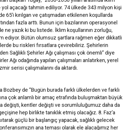
 yol açacağı tahmin ediliyor. 74 ülkede 343 milyon kişi
de 65’i kırılgan ve çatışmadan etkilenen koşullarda
katından fazla arttı. Bunun için bazılarının operasyonel
e ne yazık ki bu listede. İklim koşullarının zorluğu,
am ediyor. Bütün olumsuz şartlara rağmen eğer dikkatli
de bu riskleri fırsatlara çevirebiliriz. Şehirlerin
den Sağlıklı Şehirler Ağı çalışması çok önemli” diye
ler Ağı odağında yapılan çalışmaları anlatırken, yerel
ir serisi çalışmalarını da aktardı.
 Bozbey de “Bugün burada farklı ülkelerden ve farklı
dına çok anlamlı bir amaç etrafında buluşmaktan büyük
a değişti, kentler değişti ve sorumluluğumuz daha da
 geçişine hep birlikte tanıklık etmiş olacağız. 8. Faz’a
tarak güçlü bir başlangıç yapacak, sağlıklı gelecek
l konferansımızın ana teması olarak ele alacağımız her