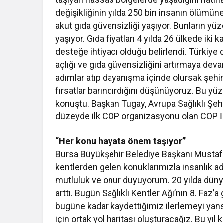
değişikliğinin yılda 250 bin insanın ölümüne
akut gıda güvensizliği yaşıyor. Bunların yüz
yaşıyor. Gıda fiyatları 4 yılda 26 ülkede iki 
desteğe ihtiyacı olduğu belirlendi. Türkiye d
açlığı ve gıda güvensizliğini artırmaya dev
adımlar atıp dayanışma içinde olursak şehirler
fırsatlar barındırdığını düşünüyoruz. Bu yüz
konuştu. Başkan Tugay, Avrupa Sağlıklı Şehir
düzeyde ilk COP organizasyonu olan COP İzm
“Her konu hayata önem taşıyor”
Bursa Büyükşehir Belediye Başkanı Mustafa
kentlerden gelen konuklarımızla insanlık a
mutluluk ve onur duyuyorum. 20 yılda düny
arttı. Bugün Sağlıklı Kentler Ağı’nın 8. Faz’a
bugüne kadar kaydettiğimiz ilerlemeyi yansı
için ortak yol haritası oluşturacağız. Bu yı