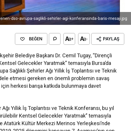
en-dso-avrupa-saglikli-sehirler-agi-konferansinda-baris-mesaji.jpg
BEĞEN
+
-
PAYLAŞ
yükşehir Belediye Başkanı Dr. Cemil Tugay, “Dirençli
ir Kentsel Gelecekler Yaratmak” temasıyla Bursa’da
 Sağlıklı Şehirler Ağı Yıllık İş Toplantısı ve Teknik
adele etmesi gereken en önemli problemin savaş
 için herkesi barışa katkıda bulunmaya davet
Ağı Yıllık İş Toplantısı ve Teknik Konferansı, bu yıl
dürülebilir Kentsel Gelecekler Yaratmak” temasıyla
de Atatürk Kültür Merkezi Merinos Yerleşkesi’nde
ın 2019-2025 dönemini kapsayan 7. Aşaması’nın son