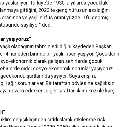
s yaşlanıyor. Türkiye’de 1930’lu yıllarda çocukluk
anmaya gittiğini, 2023’te genç nüfusun azaldığını
,4 oranında ve yaşlı nüfus oranı yüzde 10’u geçmiş
tüsünde sayılıyor” dedi.
ar yaşıyoruz”
n yaşlı olacağının tahmin edildiğini kaydeden Başkan
er 4 haneden birinde bir yaşlı insan yaşıyor. Çocukların
sosyo-ekonomik olarak gelişen şehirlerde çocuk
Şehirlerde ciddi sosyo-ekonomik sorunlar yaşıyoruz.
, gecekondu şartlarında yaşıyor. Suya erişim,
li ağır sorunlar var. Bir taraftan böylesine sağlıksız
ya devam ederken, diğer taraftan iklim krizi ile karşı
li”
iklim değişikliğinden ciddi olarak etkilenme riski
atan Başkan Tugay, “2030-2050 yılları arasında iklim