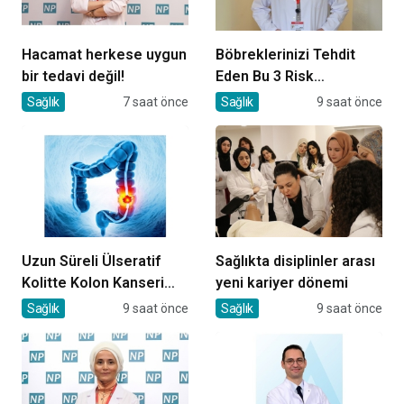
Hacamat herkese uygun
Böbreklerinizi Tehdit
bir tedavi değil!
Eden Bu 3 Risk
Faktörüne Dikkat!
Sağlık
7 saat önce
Sağlık
9 saat önce
Uzun Süreli Ülseratif
Sağlıkta disiplinler arası
Kolitte Kolon Kanseri
yeni kariyer dönemi
Riski Artıyor mu?
Sağlık
9 saat önce
Sağlık
9 saat önce