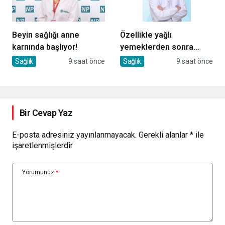
Beyin sağlığı anne
Özellikle yağlı
karnında başlıyor!
yemeklerden sonra
başlıyorsa, gecikmeyin
Sağlık
9 saat önce
Sağlık
9 saat önce
Bir Cevap Yaz
E-posta adresiniz yayınlanmayacak.
Gerekli alanlar
*
ile
işaretlenmişlerdir
Yorumunuz
*