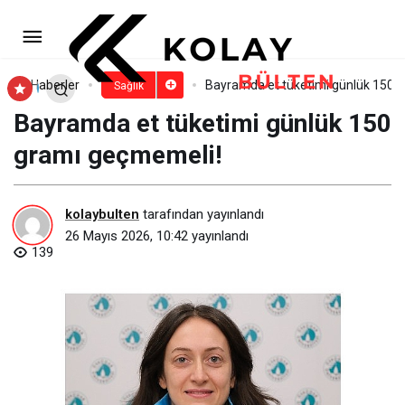
“Onu Yemeden Doymuyorum”
Diyenler!
Paylaş
Yorum Yap
Haberler
Bayramda et tüketimi günlük 150 
Sağlık
Bayramda et tüketimi günlük 150
gramı geçmemeli!
kolaybulten
tarafından yayınlandı
26 Mayıs 2026, 10:42
yayınlandı
139