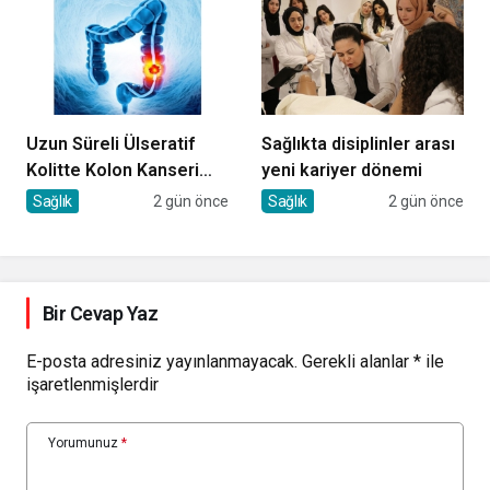
Uzun Süreli Ülseratif
Sağlıkta disiplinler arası
Kolitte Kolon Kanseri
yeni kariyer dönemi
Riski Artıyor mu?
Sağlık
2 gün önce
Sağlık
2 gün önce
Bir Cevap Yaz
E-posta adresiniz yayınlanmayacak.
Gerekli alanlar
*
ile
işaretlenmişlerdir
Yorumunuz
*