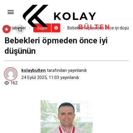
Gırtlak kanseri kadınlarda ve
gençlerde yaygınlaşıyor!
Paylaş
Yorum Yap
Haberler
Bebekleri öpmeden önce iyi düşün
Sağlık
Bebekleri öpmeden önce iyi
düşünün
kolaybulten
tarafından yayınlandı
24 Eylül 2025, 11:03
yayınlandı
162