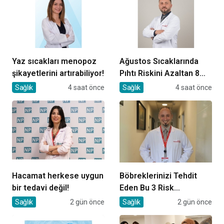
Yaz sıcakları menopoz
Ağustos Sıcaklarında
şikayetlerini artırabiliyor!
Pıhtı Riskini Azaltan 8
Öneri
Sağlık
4 saat önce
Sağlık
4 saat önce
Hacamat herkese uygun
Böbreklerinizi Tehdit
bir tedavi değil!
Eden Bu 3 Risk
Faktörüne Dikkat!
Sağlık
2 gün önce
Sağlık
2 gün önce