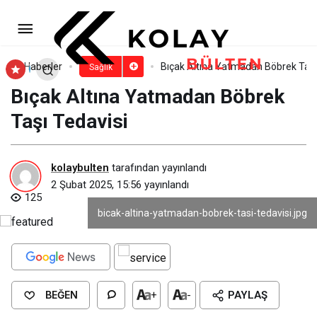
Türkiye’de kadınlar ortalama 45-
52 yaş arasında menopoza giriyor!
Paylaş
Yorum Yap
Haberler
Bıçak Altına Yatmadan Böbrek Taşı
Sağlık
Bıçak Altına Yatmadan Böbrek
Taşı Tedavisi
kolaybulten
tarafından yayınlandı
2 Şubat 2025, 15:56
yayınlandı
125
bicak-altina-yatmadan-bobrek-tasi-tedavisi.jpg
BEĞEN
+
-
PAYLAŞ