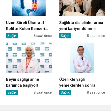
Uzun Süreli Ülseratif
Sağlıkta disiplinler arası
Kolitte Kolon Kanseri
yeni kariyer dönemi
Riski Artıyor mu?
Sağlık
8 saat önce
Sağlık
8 saat önce
Beyin sağlığı anne
Özellikle yağlı
karnında başlıyor!
yemeklerden sonra
başlıyorsa, gecikmeyin
Sağlık
8 saat önce
Sağlık
8 saat önce