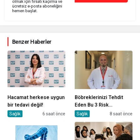
olmak için fırsatı kaçırma ve
ücretsiz e-posta aboneliğini
hemen başlat.
Benzer Haberler
Hacamat herkese uygun
Böbreklerinizi Tehdit
bir tedavi değil!
Eden Bu 3 Risk
Faktörüne Dikkat!
Sağlık
6 saat önce
Sağlık
8 saat önce