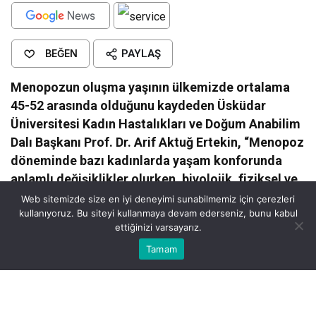
BEĞEN
PAYLAŞ
Menopozun oluşma yaşının ülkemizde ortalama
45-52 arasında olduğunu kaydeden Üsküdar
Üniversitesi Kadın Hastalıkları ve Doğum Anabilim
Dalı Başkanı Prof. Dr. Arif Aktuğ Ertekin, “Menopoz
döneminde bazı kadınlarda yaşam konforunda
anlamlı değişiklikler olurken, biyolojik, fiziksel ve
psikolojik değişiklikler meydana geliyor. Birçok
Web sitemizde size en iyi deneyimi sunabilmemiz için çerezleri
kullanıyoruz. Bu siteyi kullanmaya devam ederseniz, bunu kabul
kadın vazomotor, psikolojik ve ürogenital
ettiğinizi varsayarız.
semptomlar, kardiyovasküler hastalıklar,
Bu web sitesinde en iyi deneyimi yaşamanızı sağlamak için
Tamam
Anasayfa
Akış
Eczaneler
Trafik
osteoporoz ve demans gibi sağlık sorunları
Kabul
çerezler kullanılmaktadır.
yaşayabiliyor.”
Prof. Dr. Arif Aktuğ Ertekin: