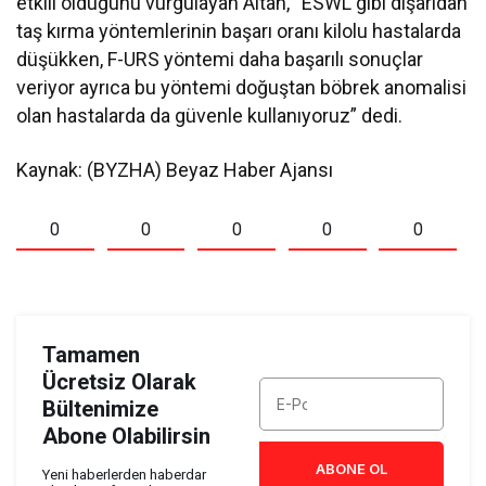
etkili olduğunu vurgulayan Altan, “ESWL gibi dışarıdan
taş kırma yöntemlerinin başarı oranı kilolu hastalarda
düşükken, F-URS yöntemi daha başarılı sonuçlar
veriyor ayrıca bu yöntemi doğuştan böbrek anomalisi
olan hastalarda da güvenle kullanıyoruz” dedi.
Kaynak: (BYZHA) Beyaz Haber Ajansı
0
0
0
0
0
Tamamen
Ücretsiz Olarak
Bültenimize
Abone Olabilirsin
ABONE OL
Yeni haberlerden haberdar