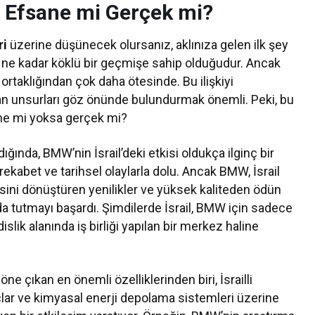
si: Efsane mi Gerçek mi?
ri
üzerine düşünecek olursanız, aklınıza gelen ilk şey
 ne kadar köklü bir geçmişe sahip olduğudur. Ancak
ş ortaklığından çok daha ötesinde. Bu ilişkiyi
an unsurları göz önünde bulundurmak önemli. Peki, bu
ane mi yoksa gerçek mi?
ığında, BMW’nin İsrail’deki etkisi oldukça ilginç bir
ekabet ve tarihsel olaylarla dolu. Ancak BMW, İsrail
isini dönüştüren yenilikler ve yüksek kaliteden ödün
tutmayı başardı. Şimdilerde İsrail, BMW için sadece
slik alanında iş birliği yapılan bir merkez haline
e çıkan en önemli özelliklerinden biri, İsrailli
araçlar ve kimyasal enerji depolama sistemleri üzerine