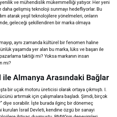
 yenilik ve mühendislik mükemmelliği yatıyor. Her yeni
 daha gelişmiş teknoloji sunmayı hedefliyorlar. Bu
ım atarak yeşil teknolojilere yönelmeleri, onların
inde, geleceği şekillendiren bir marka olmaya
almayıp, aynı zamanda kültürel bir fenomen haline
ünlük yaşamda yer alan bu marka, lüks ve başarı ile
bir pazarlama taktiği mi? Yoksa markanın insan
in mi?
l ile Almanya Arasındaki Bağlar
şta bir uçak motoru üreticisi olarak ortaya çıkmıştı. I.
cünü artırmak için çalışmalara başladı. Şimdi, birçok
ı?” diye sorabilir. İşte burada ilginç bir dönemeç
i kurulan İsrail Devleti, kendine özgü bir sanayi
nolojilere ihtiyaç duymuştu. BMW’nin deneyimleri