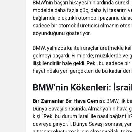
BMW’nin başarı hikayesinin ardında sürekli
modelde daha fazla güç, daha iyi tasarım ve
bağlamda, elektrikli otomobil pazarına da ad
sadece bir otomobil üreticisi olmanın ötes
soyunduğunu gösteriyor.
BMW, yalnızca kaliteli araçlar üretmekle k
gelmeyi başardı. Filmlerde, müziklerde ve g
ilişkilendirilir hale geldi. Peki, bu sadece 
hayatındaki yeri gerçekten de bu kadar der
BMW’nin Kökenleri: İsrai
Bir Zamanlar Bir Hava Gemisi
: BMW, ilk ba
Dünya Savaşı sırasında, Almanya’nın hava gü
kişi “Peki bu durum İsrail ile nasıl bağlantıl
devreye giriyor. I. Dünya Savaşı sonrası, yen
altyapısı oluşturmak için Almanya’daki tek