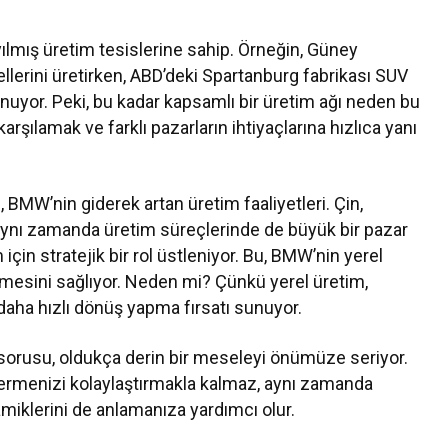
lmış üretim tesislerine sahip. Örneğin, Güney
llerini üretirken, ABD’deki Spartanburg fabrikası SUV
uyor. Peki, bu kadar kapsamlı bir üretim ağı neden bu
rşılamak ve farklı pazarların ihtiyaçlarına hızlıca yanı
e, BMW’nin giderek artan üretim faaliyetleri. Çin,
aynı zamanda üretim süreçlerinde de büyük bir pazar
m için stratejik bir rol üstleniyor. Bu, BMW’nin yerel
tmesini sağlıyor. Neden mi? Çünkü yerel üretim,
 daha hızlı dönüş yapma fırsatı sunuyor.
 sorusu, oldukça derin bir meseleyi önümüze seriyor.
 vermenizi kolaylaştırmakla kalmaz, aynı zamanda
amiklerini de anlamanıza yardımcı olur.