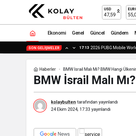
BMW İsrail Malı Mı? BMW Hangi Ülken
USD
EUR
47,59
55,
Ekonomi
Genel
Güncel
Gündem
17:13
2026 PUBG Mobile World
SON GELIŞMELER
Haberler
BMW İsrail Malı Mı? BMW Hangi Ülkeni
BMW İsrail Malı Mı
kolaybulten
tarafından yayınlandı
24 Ekim 2024, 17:33
yayınlandı