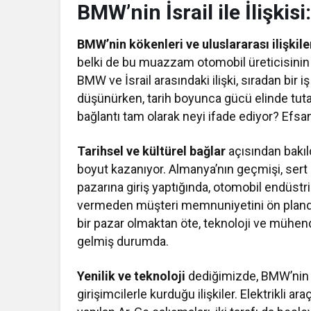
BMW’nin İsrail ile İlişki
BMW’nin kökenleri ve uluslararası ilişkile
belki de bu muazzam otomobil üreticisinin
BMW ve İsrail arasındaki ilişki, sıradan bir i
düşünürken, tarih boyunca gücü elinde tut
bağlantı tam olarak neyi ifade ediyor? Efs
Tarihsel ve kültürel bağlar
açısından bakıld
boyut kazanıyor. Almanya’nın geçmişi, sert r
pazarına giriş yaptığında, otomobil endüstr
vermeden müşteri memnuniyetini ön planda 
bir pazar olmaktan öte, teknoloji ve mühendi
gelmiş durumda.
Yenilik ve teknoloji
dediğimizde, BMW’nin ön
girişimcilerle kurduğu ilişkiler. Elektrikli 