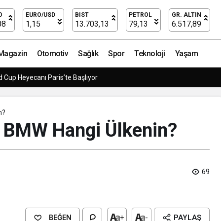
in?
O
EURO/USD
BIST
PETROL
GR. ALTIN
08
1,15
13.703,13
79,13
6.517,89
Magazin
Otomotiv
Sağlık
Spor
Teknoloji
Yaşam
 Cup Heyecanı Paris’te Başlıyor
n?
? BMW Hangi Ülkenin?
69
BEĞEN
+
-
PAYLAŞ