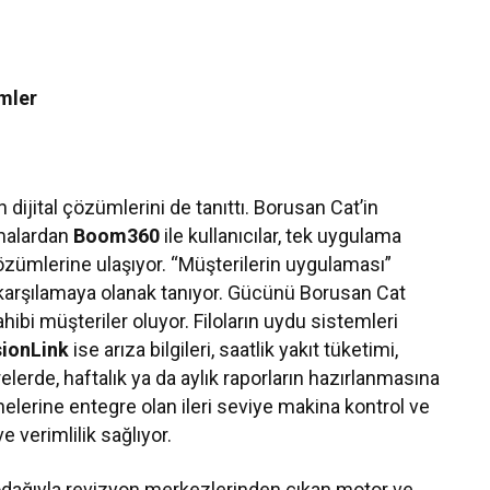
ümler
dijital çözümlerini de tanıttı. Borusan Cat’in
amalardan
Boom360
ile kullanıcılar, tek uygulama
zümlerine ulaşıyor. “Müşterilerin uygulaması”
a karşılamaya olanak tanıyor. Gücünü Borusan Cat
bi müşteriler oluyor. Filoların uydu sistemleri
sionLink
ise arıza bilgileri, saatlik yakıt tüketimi,
elerde, haftalık ya da aylık raporların hazırlanmasına
nelerine entegre olan ileri seviye makina kontrol ve
 verimlilik sağlıyor.
 odağıyla revizyon merkezlerinden çıkan motor ve