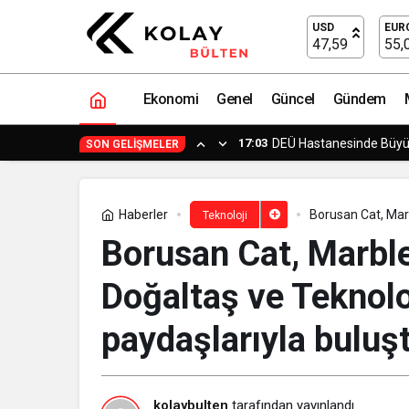
TEKNOFEST’te Finale Kalan Tek Kamp
USD
EUR
47,59
55,
Ekonomi
Genel
Güncel
Gündem
14:23
Yapımcı Suat Yanç’a Sü
SON GELIŞMELER
Haberler
Borusan Cat, Marb
Teknoloji
paydaşlarıyla bul
Borusan Cat, Marble
Doğaltaş ve Teknoloj
paydaşlarıyla buluş
kolaybulten
tarafından yayınlandı