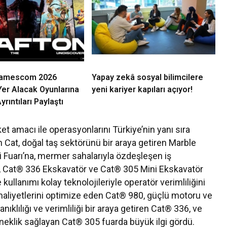
Gamescom 2026
Yapay zekâ sosyal bilimcilere
Yer Alacak Oyunlarına
yeni kariyer kapıları açıyor!
yrıntıları Paylaştı
ket amacı ile operasyonlarını Türkiye’nin yanı sıra
Cat, doğal taş sektörünü bir araya getiren Marble
ri Fuarı’na, mermer sahalarıyla özdeşleşen iş
i, Cat® 336 Ekskavatör ve Cat® 305 Mini Ekskavatör
kullanımı kolay teknolojileriyle operatör verimliliğini
e maliyetlerini optimize eden Cat® 980, güçlü motoru ve
nıklılığı ve verimliliği bir araya getiren Cat® 336, ve
neklik sağlayan Cat® 305 fuarda büyük ilgi gördü.