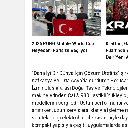
2026 PUBG Mobile World Cup
Krafton, 
Heyecanı Paris’te Başlıyor
Fuarı’nda 
Dair Yeni A
“Daha İyi Bir Dünya İçin Çözüm Üretiriz” şir
Kafkasya ve Orta Asya’da sürdüren Borusan 
İzmir Uluslararası Doğal Taş ve Teknolojile
makinelerinden Cat® 980 Lastikli Yükleyic
modellerini sergiledi. Üstün performansı ve 
artırırken, uzun servis aralıklarıyla işletm
son teknoloji elektrohidrolik sistemiyle daya
kompakt yapısıyla çeşitli uygulamalarda es