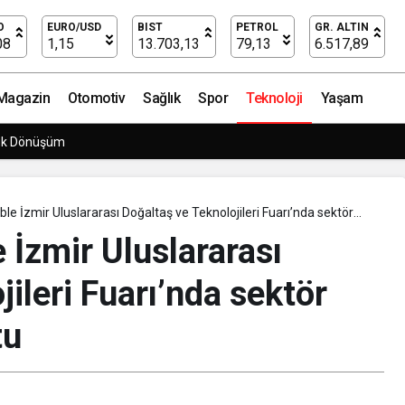
üs Canik
O
EURO/USD
BIST
PETROL
GR. ALTIN
08
1,15
13.703,13
79,13
6.517,89
Magazin
Otomotiv
Sağlık
Spor
Teknoloji
Yaşam
rpriz Doğum Günü Kutlaması!
le İzmir Uluslararası Doğaltaş ve Teknolojileri Fuarı’nda sektör
uştu
 İzmir Uluslararası
ileri Fuarı’nda sektör
tu