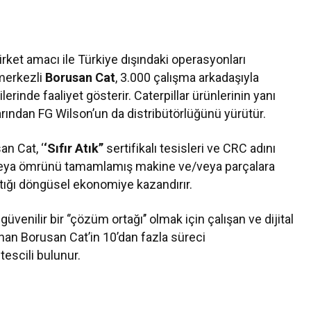
irket amacı ile Türkiye dışındaki operasyonları
merkezli
Borusan Cat
, 3.000 çalışma arkadaşıyla
lerinde faaliyet gösterir. Caterpillar ürünlerinin yanı
rından FG Wilson’un da distribütörlüğünü yürütür.
an Cat, ‘
‘Sıfır Atık’’
sertifikalı tesisleri ve CRC adını
 veya ömrünü tamamlamış makine ve/veya parçalara
 atığı döngüsel ekonomiye kazandırır.
üvenilir bir ‘’çözüm ortağı’’ olmak için çalışan ve dijital
nan Borusan Cat’in 10’dan fazla süreci
scili bulunur.