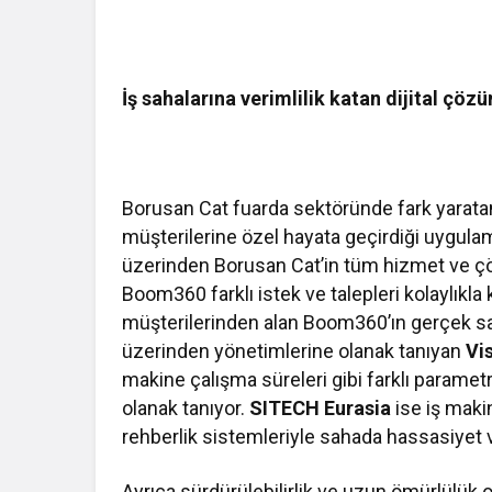
İş sahalarına verimlilik katan dijital çöz
Borusan Cat fuarda sektöründe fark yaratan 
müşterilerine özel hayata geçirdiği uygul
üzerinden Borusan Cat’in tüm hizmet ve çö
Boom360 farklı istek ve talepleri kolaylıkl
müşterilerinden alan Boom360’ın gerçek sahi
üzerinden yönetimlerine olanak tanıyan
Vi
makine çalışma süreleri gibi farklı parametr
olanak tanıyor.
SITECH Eurasia
ise iş maki
rehberlik sistemleriyle sahada hassasiyet ve
Ayrıca sürdürülebilirlik ve uzun ömürlülük