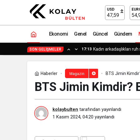
BTS Jimin Kimdir? BTS Jimin Gençliğ
USD
EUR
47,59
54,
Ekonomi
Genel
Güncel
Gündem
17:13
Kadın arkadaşlıkları ruh 
SON GELIŞMELER
Haberler
BTS Jimin Kimdir
Magazin
BTS Jimin Kimdir? 
kolaybulten
tarafından yayınlandı
1 Kasım 2024, 04:20
yayınlandı