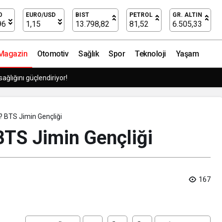
i
O
EURO/USD
BIST
PETROL
GR. ALTIN
96
1,15
13.798,82
81,52
6.505,33
Magazin
Otomotiv
Sağlık
Spor
Teknoloji
Yaşam
sağlığını güçlendiriyor!
? BTS Jimin Gençliği
BTS Jimin Gençliği
167