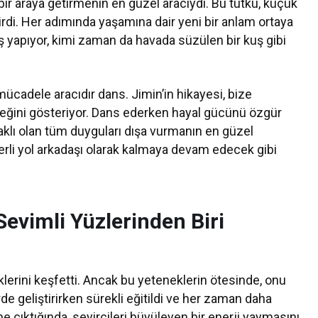
 bir araya getirmenin en güzel aracıydı. Bu tutku, küçük
ştirdi. Her adımında yaşamına dair yeni bir anlam ortaya
ş yapıyor, kimi zaman da havada süzülen bir kuş gibi
mücadele aracıdır dans. Jimin’in hikayesi, bize
eceğini gösteriyor. Dans ederken hayal gücünü özgür
saklı olan tüm duyguları dışa vurmanın en güzel
erli yol arkadaşı olarak kalmaya devam edecek gibi
evimli Yüzlerinden Biri
lerini keşfetti. Ancak bu yeteneklerin ötesinde, onu
kirde geliştirirken sürekli eğitildi ve her zaman daha
 çıktığında, seyircileri büyüleyen bir enerji yaymasını