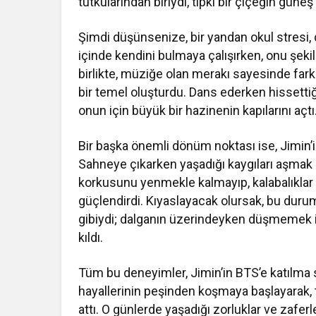
tutkularından biriydi, tıpkı bir çiçeğin güneş ı
Şimdi düşünsenize, bir yandan okul stresi
içinde kendini bulmaya çalışırken, onu şeki
birlikte, müziğe olan merakı sayesinde farkl
bir temel oluşturdu. Dans ederken hissettiği
onun için büyük bir hazinenin kapılarını açtı
Bir başka önemli dönüm noktası ise, Jimin’
Sahneye çıkarken yaşadığı kaygıları aşmak iç
korkusunu yenmekle kalmayıp, kalabalıkla
güçlendirdi. Kıyaslayacak olursak, bu durum
gibiydi; dalganın üzerindeyken düşmemek i
kıldı.
Tüm bu deneyimler, Jimin’in BTS’e katılma s
hayallerinin peşinden koşmaya başlayarak, 
attı. O günlerde yaşadığı zorluklar ve zaferle