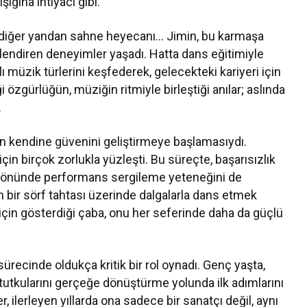
şığına ihtiyacı gibi.
, diğer yandan sahne heyecanı… Jimin, bu karmaşa
llendiren deneyimler yaşadı. Hatta dans eğitimiyle
ı müzik türlerini keşfederek, gelecekteki kariyeri için
 özgürlüğün, müziğin ritmiyle birleştiği anılar; aslında
.
in kendine güvenini geliştirmeye başlamasıydı.
in birçok zorlukla yüzleşti. Bu süreçte, başarısızlık
r önünde performans sergileme yeteneğini de
 bir sörf tahtası üzerinde dalgalarla dans etmek
çin gösterdiği çaba, onu her seferinde daha da güçlü
ürecinde oldukça kritik bir rol oynadı. Genç yaşta,
tutkularını gerçeğe dönüştürme yolunda ilk adımlarını
r, ilerleyen yıllarda ona sadece bir sanatçı değil, aynı