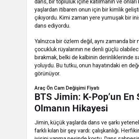
dans, bir topluluk içine katılmanın ve onları
yaşlardan itibaren onun için bir kimlik geli
çıkıyordu. Kimi zaman yere yumuşak bir ini
dans ediyordu.
Yalnızca bir özlem değil, aynı zamanda bir 
çocukluk rüyalarının ne denli güçlü olabil
bırakmak, belki de kalbinin derinliklerinde 
yoluydu. Bu tutku, onun hayatındaki en değ
görünüyor.
Araç Ön Cam Değişimi Fiyatı​​
BTS Jimin: K-Pop’un En S
Olmanın Hikayesi
Jimin, küçük yaşlarda dans ve şarkı yetenek
farklı kılan bir şey vardı: çalışkanlığı. Herfi
iyisini yapma peşinde koştu. Dans sahnesine