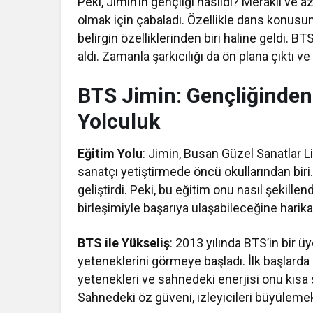
Peki, Jimin’in gençliği nasıldı? Meraklı ve a
olmak için çabaladı. Özellikle dans konusun
belirgin özelliklerinden biri haline geldi. 
aldı. Zamanla şarkıcılığı da ön plana çıktı v
BTS Jimin: Gençliğinden
Yolculuk
Eğitim Yolu
: Jimin, Busan Güzel Sanatlar 
sanatçı yetiştirmede öncü okullarından biri
geliştirdi. Peki, bu eğitim onu nasıl şekille
birleşimiyle başarıya ulaşabileceğine harika
BTS ile Yükseliş
: 2013 yılında BTS’in bir 
yeteneklerini görmeye başladı. İlk başlarda
yetenekleri ve sahnedeki enerjisi onu kısa 
Sahnedeki öz güveni, izleyicileri büyülem