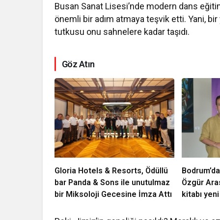
Busan Sanat Lisesi’nde modern dans eğitim
önemli bir adım atmaya teşvik etti. Yani, b
tutkusu onu sahnelere kadar taşıdı.
Göz Atın
Gloria Hotels & Resorts, Ödüllü
Bodrum’da
bar Panda & Sons ile unutulmaz
Özgür Ara
bir Miksoloji Gecesine İmza Attı
kitabı yeni
Luxury Co
kutladı