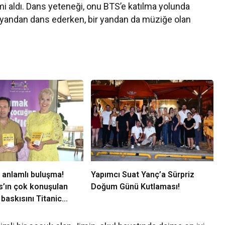
i aldı. Dans yeteneği, onu BTS’e katılma yolunda
ir yandan dans ederken, bir yandan da müziğe olan
 anlamlı buluşma!
Yapımcı Suat Yanç’a Sürpriz
s’ın çok konuşulan
Doğum Günü Kutlaması!
 baskısını Titanic
llection Bodrum’da