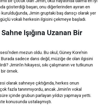
zimli bir çocuk olan Jimin, okul hayatında daima en iyi
da gösterdiği başarı, onu diğerlerinden ayıran en
BTS kurulduğunda, Jimin gruptaki baş dansçı olarak yer
e güçlü vokali herkesin ilgisini çekmeye başladı.
 Sahne Işığına Uzanan Bir
Lisesi’nden mezun oldu. Bu okul, Güney Kore’nin
. Burada sadece dans değil, müziğe de olan ilgisini
ndirdi? Jimin’in hikayesi, sıkı çalışmanın ve tutkunun
 bir örnek.
üyesi olarak sahneye çıktığında, herkes onun
 çok fazla tanınmıyordu, ancak Jimin’in vokal
süre içinde grubun parlayan yıldızı yapmaya yetti.
ekte konusunda ustalaşmıştı.