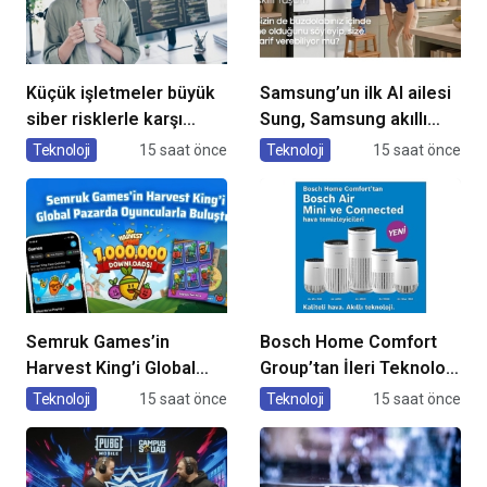
Küçük işletmeler büyük
Samsung’un ilk AI ailesi
siber risklerle karşı
Sung, Samsung akıllı
karşıya
yaşam deneyimini
Teknoloji
15 saat önce
Teknoloji
15 saat önce
ekranlara taşıyor
Semruk Games’in
Bosch Home Comfort
Harvest King’i Global
Group’tan İleri Teknoloji
Pazarda Oyuncularla
Hava Temizleme
Teknoloji
15 saat önce
Teknoloji
15 saat önce
Buluştu!
Cihazları