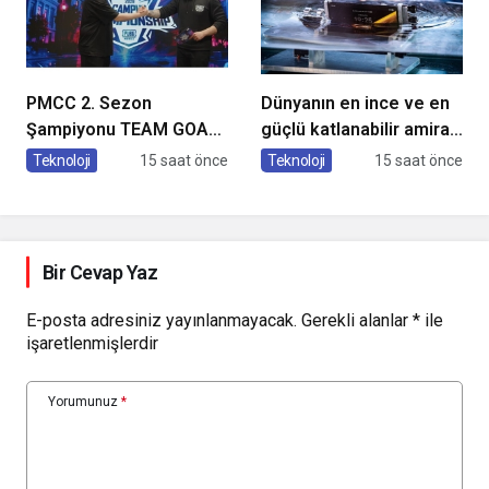
PMCC 2. Sezon
Dünyanın en ince ve en
Şampiyonu TEAM GOAT
güçlü katlanabilir amiral
Oldu
gemisi HONOR Magic V6
Teknoloji
15 saat önce
Teknoloji
15 saat önce
Türkiye’de
Bir Cevap Yaz
E-posta adresiniz yayınlanmayacak.
Gerekli alanlar
*
ile
işaretlenmişlerdir
Yorumunuz
*