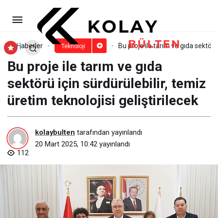
DİJİZ Projesinin Protokolü
İmzalandı
Paylaş
Yorum Yap
Haberler
Bu proje ile tarım ve gıda sektörü 
Teknoloji
Bu proje ile tarım ve gıda
sektörü için sürdürülebilir, temiz
üretim teknolojisi geliştirilecek
kolaybulten
tarafından yayınlandı
20 Mart 2025, 10:42
yayınlandı
112