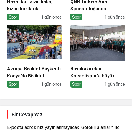
Hayat kurtaran baba,
QNB Türkiye Ana
kızını kortlarda
Sponsorluğunda
şampiyonluğa hazırlıyor
Türkiye’nin İlk Padel
Spor
1 gün önce
Spor
1 gün önce
Türkiye Şampiyonası
Başlıyor
Avrupa Bisiklet Başkenti
Büyükakın’dan
Konya’da Bisiklet
Kocaelispor’a büyük
Festivali Heyecanı
moral
Spor
1 gün önce
Spor
1 gün önce
Başladı
Bir Cevap Yaz
E-posta adresiniz yayınlanmayacak.
Gerekli alanlar
*
ile