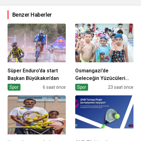
Benzer Haberler
Süper Enduro’da start
Osmangazi’de
Başkan Büyükakın’dan
Geleceğin Yüzücüleri
Sertifikalarını Aldı
Spor
6 saat önce
Spor
23 saat önce