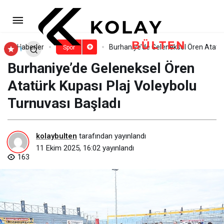
Başkan Altay: “2025’te Amatör
Spor Kulüplerimize 144 Milyon Lira Aynî
Paylaş
Yorum Yap
Haberler
Burhaniye’de Geleneksel Ören Atatür
Spor
Burhaniye’de Geleneksel Ören
ve Nakdî Destekte Bulunduk”
Atatürk Kupası Plaj Voleybolu
Turnuvası Başladı
kolaybulten
tarafından yayınlandı
11 Ekim 2025, 16:02
yayınlandı
163