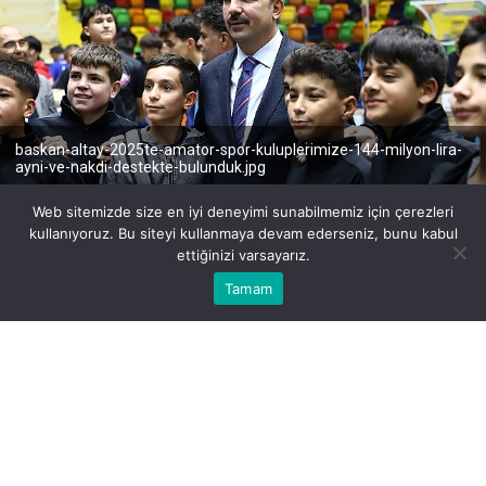
baskan-altay-2025te-amator-spor-kuluplerimize-144-milyon-lira-
ayni-ve-nakdi-destekte-bulunduk.jpg
Web sitemizde size en iyi deneyimi sunabilmemiz için çerezleri
kullanıyoruz. Bu siteyi kullanmaya devam ederseniz, bunu kabul
ettiğinizi varsayarız.
Bu web sitesinde en iyi deneyimi yaşamanızı sağlamak için
Tamam
Anasayfa
Akış
Eczaneler
Trafik
BEĞEN
PAYLAŞ
Kabul
çerezler kullanılmaktadır.
Konya Büyükşehir Belediyesi, 31 ilçede aktif
faaliyet gösteren 280 amatör kulübe malzeme
desteğinde bulundu. Konya Büyükşehir Belediye
Başkanı Uğur İbrahim Altay, gençlerin en iyi
malzemelerle en iyi tesislerde spor yapmasına
gayret ettiklerini belirterek, “2025 yılında 31