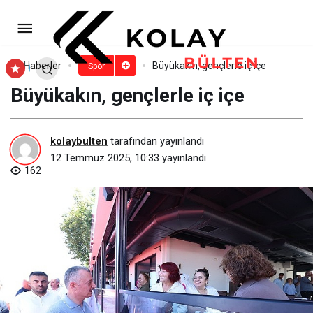
Türkiye Ralli Şampiyonası
Kapadokya Yarışı’nın Seremonik Startı
Paylaş
Yorum Yap
Haberler
Büyükakın, gençlerle iç içe
Spor
Büyükakın, gençlerle iç içe
Verildi
kolaybulten
tarafından yayınlandı
12 Temmuz 2025, 10:33
yayınlandı
162