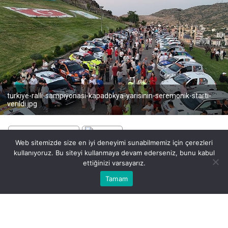
turkiye-ralli-sampiyonasi-kapadokya-yarisinin-seremonik-starti-
verildi.jpg
Web sitemizde size en iyi deneyimi sunabilmemiz için çerezleri
kullanıyoruz. Bu siteyi kullanmaya devam ederseniz, bunu kabul
BEĞEN
PAYLAŞ
ettiğinizi varsayarız.
Bu web sitesinde en iyi deneyimi yaşamanızı sağlamak için
Tamam
Anasayfa
Akış
Eczaneler
Trafik
Kabul
çerezler kullanılmaktadır.
11-13 Temmuz 2025 tarihleri arasında Kapadokya’nın
büyülü atmosferinde gerçekleşecek olan 2025 Türkiye Ralli
Şampiyonası 4. Ayağı Kapadokya Yarışı’larının seremonik