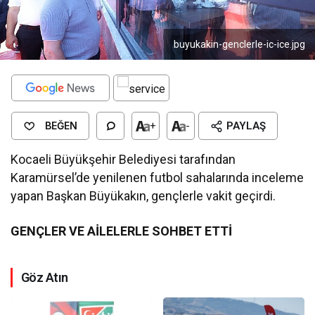
buyukakin-genclerle-ic-ice.jpg
BEĞEN
+
-
PAYLAŞ
Kocaeli Büyükşehir Belediyesi tarafından
Karamürsel’de yenilenen futbol sahalarında inceleme
yapan Başkan Büyükakın, gençlerle vakit geçirdi.
GENÇLER VE AİLELERLE SOHBET ETTİ
Göz Atın