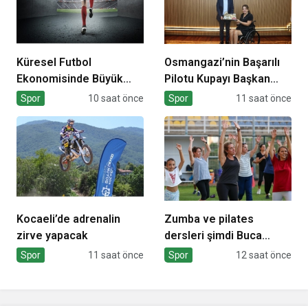
Küresel Futbol
Osmangazi’nin Başarılı
Ekonomisinde Büyük
Pilotu Kupayı Başkan
Dönüşüm!
Aydın’la Paylaştı
Spor
10 saat önce
Spor
11 saat önce
Kocaeli’de adrenalin
Zumba ve pilates
zirve yapacak
dersleri şimdi Buca
Arena Stadı’nda
Spor
11 saat önce
Spor
12 saat önce