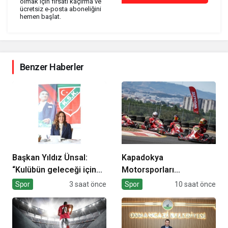
olmak için fırsatı kaçırma ve
ücretsiz e-posta aboneliğini
hemen başlat.
Benzer Haberler
Başkan Yıldız Ünsal:
Kapadokya
“Kulübün geleceği için
Motorsporları
ortak irade
Kompleksi Açılıyor
Spor
3 saat önce
Spor
10 saat önce
oluşturulmalı”