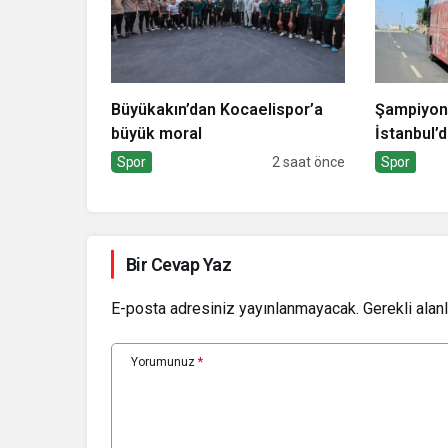
Büyükakın’dan Kocaelispor’a
Şampiyonl
büyük moral
İstanbul’
Spor
2 saat önce
Spor
Bir Cevap Yaz
E-posta adresiniz yayınlanmayacak.
Gerekli alan
Yorumunuz
*