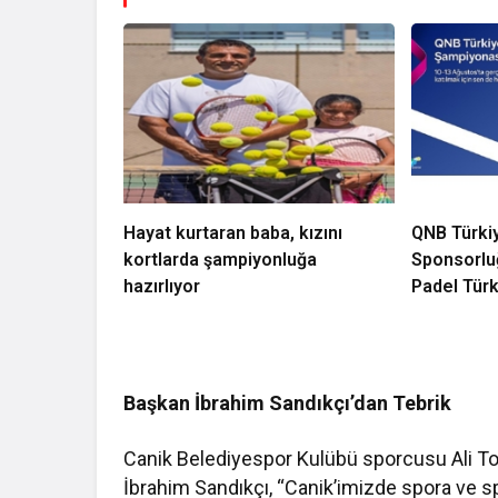
Hayat kurtaran baba, kızını
QNB Türki
kortlarda şampiyonluğa
Sponsorluğ
hazırlıyor
Padel Tür
Başlıyor
Başkan İbrahim Sandıkçı’dan Tebrik
Canik Belediyespor Kulübü sporcusu Ali Top
İbrahim Sandıkçı, “Canik’imizde spora ve s