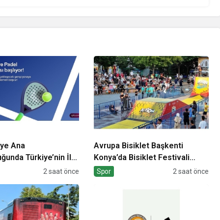
iye Ana
Avrupa Bisiklet Başkenti
ğunda Türkiye’nin İlk
Konya’da Bisiklet Festivali
kiye Şampiyonası
Heyecanı Başladı
2 saat önce
Spor
2 saat önce