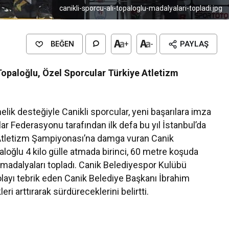
canikli-sporcu-ali-topaloglu-madalyalari-topladi.jpg
BEĞEN
+
-
PAYLAŞ
Topaloğlu, Özel Sporcular Türkiye Atletizm
lik desteğiyle Canikli sporcular, yeni başarılara imza
r Federasyonu tarafından ilk defa bu yıl İstanbul’da
Atletizm Şampiyonası’na damga vuran Canik
loğlu 4 kilo gülle atmada birinci, 60 metre koşuda
ak madalyaları topladı. Canik Belediyespor Kulübü
olayı tebrik eden Canik Belediye Başkanı İbrahim
ri arttırarak sürdüreceklerini belirtti.