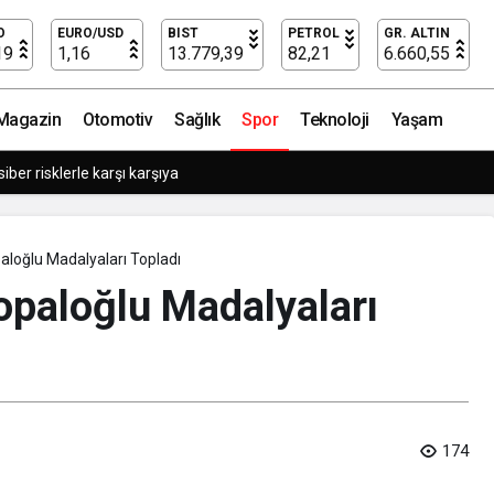
up ilerliyor
O
EURO/USD
BIST
PETROL
GR. ALTIN
19
1,16
13.779,39
82,21
6.660,55
Magazin
Otomotiv
Sağlık
Spor
Teknoloji
Yaşam
tmeler büyük siber risklerle karşı karşıya
paloğlu Madalyaları Topladı
Topaloğlu Madalyaları
174