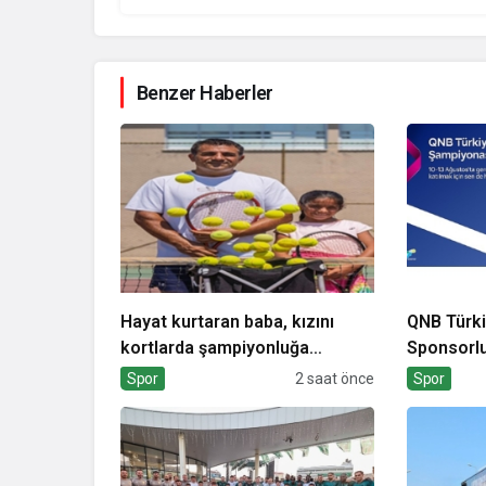
Benzer Haberler
Hayat kurtaran baba, kızını
QNB Türk
kortlarda şampiyonluğa
Sponsorlu
hazırlıyor
Padel Tür
Spor
2 saat önce
Spor
Başlıyor