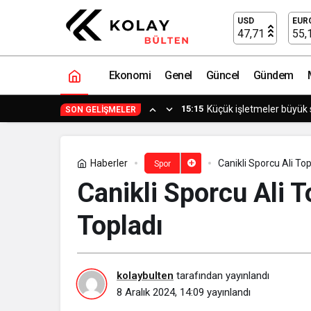
Gürespor, şampiyonluk yolunda namağl
USD
EUR
47,71
55,
Ekonomi
Genel
Güncel
Gündem
15:15
Küçük işle
SON GELIŞMELER
Haberler
Canikli Sporcu Ali To
Spor
Canikli Sporcu Ali 
Topladı
kolaybulten
tarafından yayınlandı
8 Aralık 2024, 14:09
yayınlandı