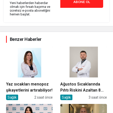
ABONE OL
Yeni haberlerden haberdar
olmak için fırsatı kaçırma ve
ücretsiz e-posta aboneliğini
hemen başlat.
Benzer Haberler
Yaz sıcakları menopoz
Ağustos Sıcaklarında
şikayetlerini artırabiliyor!
Pıhtı Riskini Azaltan 8
Öneri
Sağlık
2 saat önce
Sağlık
3 saat önce