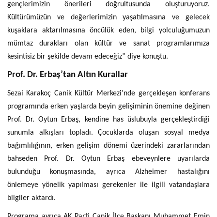
gençlerimizin önerileri doğrultusunda oluşturuyoruz.
Kültürümüzün ve değerlerimizin yaşatılmasına ve gelecek
kuşaklara aktarılmasına öncülük eden, bilgi yolculuğumuzun
mümtaz durakları olan kültür ve sanat programlarımıza
kesintisiz bir şekilde devam edeceğiz” diye konuştu.
Prof. Dr. Erbaş’tan Altın Kurallar
Sezai Karakoç Canik Kültür Merkezi’nde gerçekleşen konferans
programında erken yaşlarda beyin gelişiminin önemine değinen
Prof. Dr. Oytun Erbaş, kendine has üslubuyla gerçekleştirdiği
sunumla alkışları topladı. Çocuklarda oluşan sosyal medya
bağımlılığının, erken gelişim dönemi üzerindeki zararlarından
bahseden Prof. Dr. Oytun Erbaş ebeveynlere uyarılarda
bulunduğu konuşmasında, ayrıca Alzheimer hastalığını
önlemeye yönelik yapılması gerekenler ile ilgili vatandaşlara
bilgiler aktardı.
Programa ayrıca AK Parti Canik İlçe Başkanı Muhammet Emin