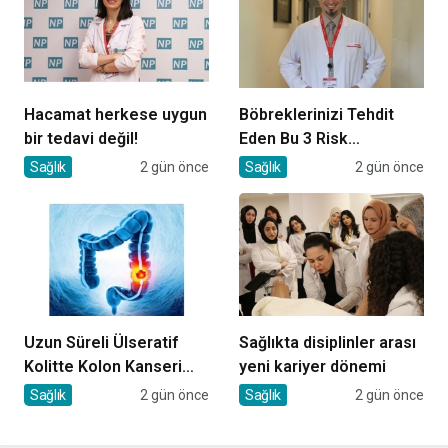
Hacamat herkese uygun
Böbreklerinizi Tehdit
bir tedavi değil!
Eden Bu 3 Risk
Faktörüne Dikkat!
Sağlık
2 gün önce
Sağlık
2 gün önce
Uzun Süreli Ülseratif
Sağlıkta disiplinler arası
Kolitte Kolon Kanseri
yeni kariyer dönemi
Riski Artıyor mu?
Sağlık
2 gün önce
Sağlık
2 gün önce