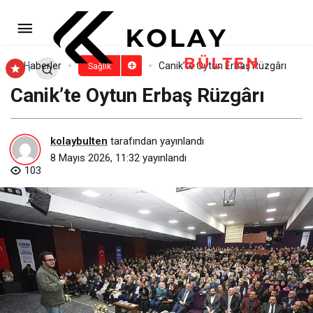
İnmenin 3 kritik belirtisini ‘yüz,
kol, konuşma’ şifresiyle hatırlamak hayat
Paylaş
Yorum Yap
Haberler
Canik’te Oytun Erbaş Rüzgârı
Sağlık
Canik’te Oytun Erbaş Rüzgârı
kurtarır!
kolaybulten
tarafından yayınlandı
8 Mayıs 2026, 11:32
yayınlandı
103