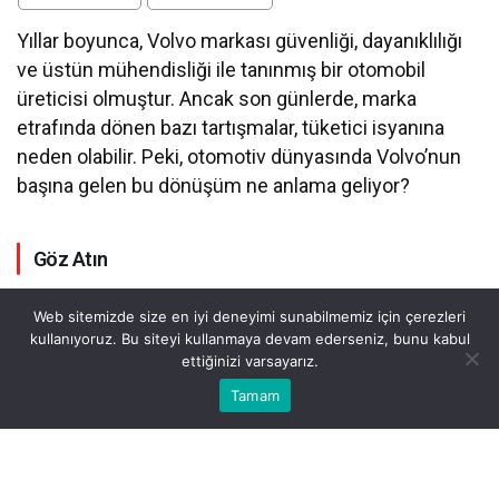
Yıllar boyunca, Volvo markası güvenliği, dayanıklılığı
ve üstün mühendisliği ile tanınmış bir otomobil
üreticisi olmuştur. Ancak son günlerde, marka
etrafında dönen bazı tartışmalar, tüketici isyanına
neden olabilir. Peki, otomotiv dünyasında Volvo’nun
başına gelen bu dönüşüm ne anlama geliyor?
Göz Atın
Web sitemizde size en iyi deneyimi sunabilmemiz için çerezleri
kullanıyoruz. Bu siteyi kullanmaya devam ederseniz, bunu kabul
ettiğinizi varsayarız.
Bu web sitesinde en iyi deneyimi yaşamanızı sağlamak için
Tamam
Anasayfa
Akış
Eczaneler
Trafik
Kabul
çerezler kullanılmaktadır.
İstanbul Kozmetik
Avize Seçiminde Doğru
Ticaretinde Doğru Tedarik
Tercihler ve Dekorasyona