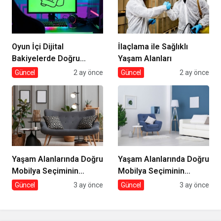
Oyun İçi Dijital
İlaçlama ile Sağlıklı
Bakiyelerde Doğru
Yaşam Alanları
Tercihler
Güncel
2 ay önce
Güncel
2 ay önce
Yaşam Alanlarında Doğru
Yaşam Alanlarında Doğru
Mobilya Seçiminin
Mobilya Seçiminin
İncelikleri
Önemi
Güncel
3 ay önce
Güncel
3 ay önce