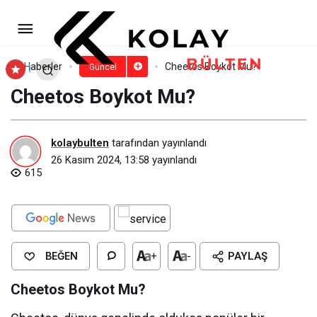
Volvo Boykot Mu?
Paylaş
Yorum Yap
Haberler
Cheetos Boykot Mu?
Güncel
Cheetos Boykot Mu?
kolaybulten
tarafından yayınlandı
26 Kasım 2024, 13:58
yayınlandı
615
BEĞEN
+
-
PAYLAŞ
Cheetos Boykot Mu?