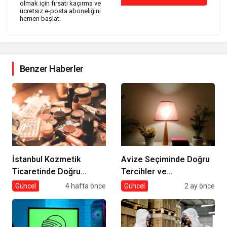
olmak için fırsatı kaçırma ve
ücretsiz e-posta aboneliğini
hemen başlat.
Benzer Haberler
İstanbul Kozmetik
Avize Seçiminde Doğru
Ticaretinde Doğru
Tercihler ve
Tedarik
Dekorasyona Etkisi
Güncel
4 hafta önce
Güncel
2 ay önce