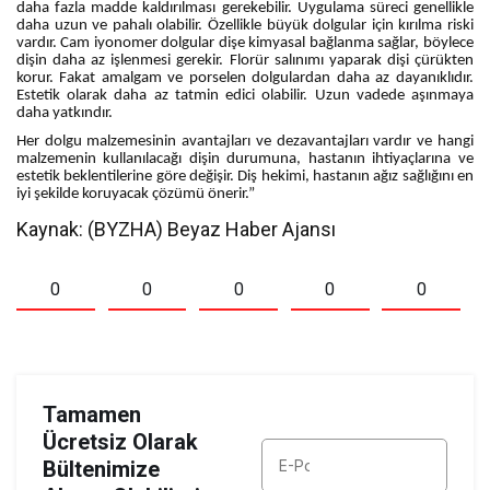
daha fazla madde kaldırılması gerekebilir. Uygulama süreci genellikle
daha uzun ve pahalı olabilir. Özellikle büyük dolgular için kırılma riski
vardır. Cam iyonomer dolgular dişe kimyasal bağlanma sağlar, böylece
dişin daha az işlenmesi gerekir. Florür salınımı yaparak dişi çürükten
korur. Fakat amalgam ve porselen dolgulardan daha az dayanıklıdır.
Estetik olarak daha az tatmin edici olabilir. Uzun vadede aşınmaya
daha yatkındır.
Her dolgu malzemesinin avantajları ve dezavantajları vardır ve hangi
malzemenin kullanılacağı dişin durumuna, hastanın ihtiyaçlarına ve
estetik beklentilerine göre değişir. Diş hekimi, hastanın ağız sağlığını en
iyi şekilde koruyacak çözümü önerir.”
Kaynak: (BYZHA) Beyaz Haber Ajansı
0
0
0
0
0
Tamamen
Ücretsiz Olarak
Bültenimize