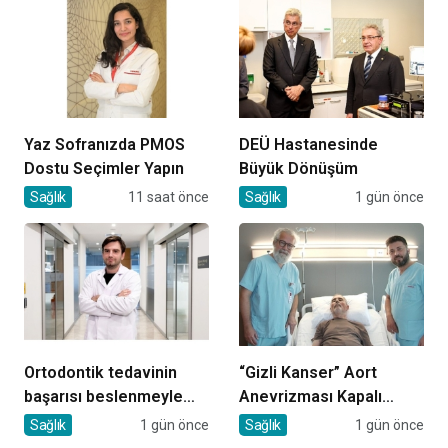
Yaz Sofranızda PMOS
DEÜ Hastanesinde
Dostu Seçimler Yapın
Büyük Dönüşüm
Sağlık
11 saat önce
Sağlık
1 gün önce
Ortodontik tedavinin
“Gizli Kanser” Aort
başarısı beslenmeyle
Anevrizması Kapalı
başlar!
Yöntemle Tedavi Edildi
Sağlık
1 gün önce
Sağlık
1 gün önce