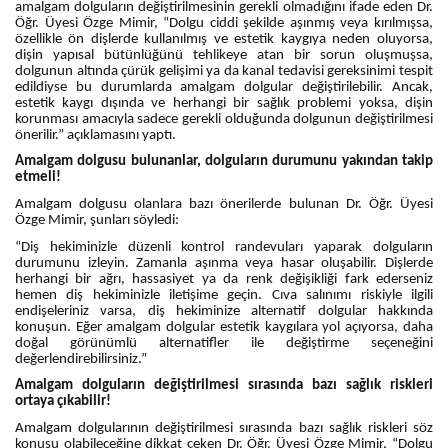
amalgam dolguların değiştirilmesinin gerekli olmadığını ifade eden Dr.
Öğr. Üyesi Özge Mimir, “Dolgu ciddi şekilde aşınmış veya kırılmışsa,
özellikle ön dişlerde kullanılmış ve estetik kaygıya neden oluyorsa,
dişin yapısal bütünlüğünü tehlikeye atan bir sorun oluşmuşsa,
dolgunun altında çürük gelişimi ya da kanal tedavisi gereksinimi tespit
edildiyse bu durumlarda amalgam dolgular değiştirilebilir. Ancak,
estetik kaygı dışında ve herhangi bir sağlık problemi yoksa, dişin
korunması amacıyla sadece gerekli olduğunda dolgunun değiştirilmesi
önerilir.” açıklamasını yaptı.
Amalgam dolgusu bulunanlar, dolguların durumunu yakından takip
etmeli!
Amalgam dolgusu olanlara bazı önerilerde bulunan Dr. Öğr. Üyesi
Özge Mimir, şunları söyledi:
“Diş hekiminizle düzenli kontrol randevuları yaparak dolguların
durumunu izleyin. Zamanla aşınma veya hasar oluşabilir. Dişlerde
herhangi bir ağrı, hassasiyet ya da renk değişikliği fark ederseniz
hemen diş hekiminizle iletişime geçin. Cıva salınımı riskiyle ilgili
endişeleriniz varsa, diş hekiminize alternatif dolgular hakkında
konuşun. Eğer amalgam dolgular estetik kaygılara yol açıyorsa, daha
doğal görünümlü alternatifler ile değiştirme seçeneğini
değerlendirebilirsiniz.”
Amalgam dolguların değiştirilmesi sırasında bazı sağlık riskleri
ortaya çıkabilir!
Amalgam dolgularının değiştirilmesi sırasında bazı sağlık riskleri söz
konusu olabileceğine dikkat çeken Dr. Öğr. Üyesi Özge Mimir, “Dolgu