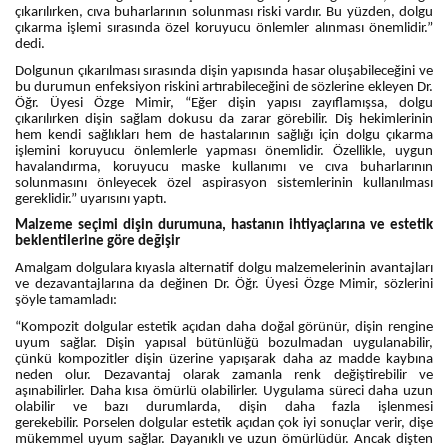
çıkarılırken, cıva buharlarının solunması riski vardır. Bu yüzden, dolgu
çıkarma işlemi sırasında özel koruyucu önlemler alınması önemlidir.”
dedi.
Dolgunun çıkarılması sırasında dişin yapısında hasar oluşabileceğini ve
bu durumun enfeksiyon riskini artırabileceğini de sözlerine ekleyen Dr.
Öğr. Üyesi Özge Mimir, “Eğer dişin yapısı zayıflamışsa, dolgu
çıkarılırken dişin sağlam dokusu da zarar görebilir. Diş hekimlerinin
hem kendi sağlıkları hem de hastalarının sağlığı için dolgu çıkarma
işlemini koruyucu önlemlerle yapması önemlidir. Özellikle, uygun
havalandırma, koruyucu maske kullanımı ve cıva buharlarının
solunmasını önleyecek özel aspirasyon sistemlerinin kullanılması
gereklidir.” uyarısını yaptı.
Malzeme seçimi dişin durumuna, hastanın ihtiyaçlarına ve estetik
beklentilerine göre değişir
Amalgam dolgulara kıyasla alternatif dolgu malzemelerinin avantajları
ve dezavantajlarına da değinen Dr. Öğr. Üyesi Özge Mimir, sözlerini
şöyle tamamladı:
“Kompozit dolgular estetik açıdan daha doğal görünür, dişin rengine
uyum sağlar. Dişin yapısal bütünlüğü bozulmadan uygulanabilir,
çünkü kompozitler dişin üzerine yapışarak daha az madde kaybına
neden olur. Dezavantaj olarak zamanla renk değiştirebilir ve
aşınabilirler. Daha kısa ömürlü olabilirler. Uygulama süreci daha uzun
olabilir ve bazı durumlarda, dişin daha fazla işlenmesi
gerekebilir. Porselen dolgular estetik açıdan çok iyi sonuçlar verir, dişe
mükemmel uyum sağlar. Dayanıklı ve uzun ömürlüdür. Ancak dişten