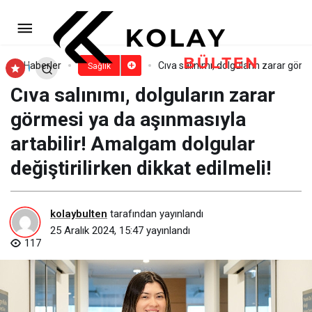
Antalya Büyükşehir Belediyesi
Alanya’da hastalara fizyoterapi desteği
Paylaş
Yorum Yap
Haberler
Cıva salınımı, dolguların zarar görm
Sağlık
Cıva salınımı, dolguların zarar
veriyor
görmesi ya da aşınmasıyla
artabilir! Amalgam dolgular
değiştirilirken dikkat edilmeli!
kolaybulten
tarafından yayınlandı
25 Aralık 2024, 15:47
yayınlandı
117