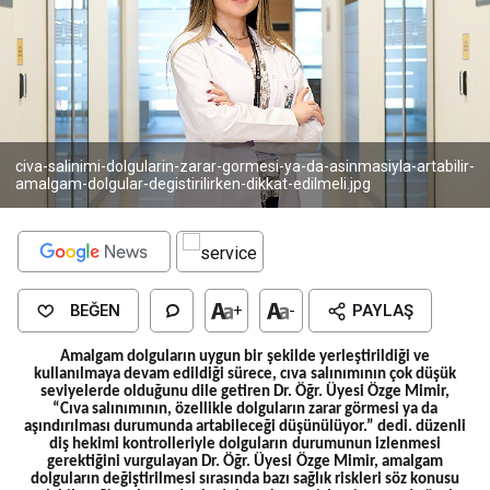
civa-salinimi-dolgularin-zarar-gormesi-ya-da-asinmasiyla-artabilir-
amalgam-dolgular-degistirilirken-dikkat-edilmeli.jpg
BEĞEN
+
-
PAYLAŞ
Amalgam dolguların uygun bir şekilde yerleştirildiği ve
kullanılmaya devam edildiği sürece, cıva salınımının çok düşük
seviyelerde olduğunu dile getiren Dr. Öğr. Üyesi Özge Mimir,
“Cıva salınımının, özellikle dolguların zarar görmesi ya da
aşındırılması durumunda artabileceği düşünülüyor.” dedi. düzenli
diş hekimi kontrolleriyle dolguların durumunun izlenmesi
gerektiğini vurgulayan Dr. Öğr. Üyesi Özge Mimir, amalgam
dolguların değiştirilmesi sırasında bazı sağlık riskleri söz konusu