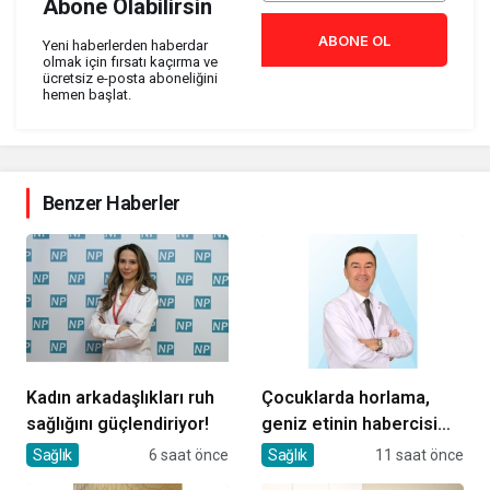
Abone Olabilirsin
ABONE OL
Yeni haberlerden haberdar
olmak için fırsatı kaçırma ve
ücretsiz e-posta aboneliğini
hemen başlat.
Benzer Haberler
Kadın arkadaşlıkları ruh
Çocuklarda horlama,
sağlığını güçlendiriyor!
geniz etinin habercisi
olabilir!
Sağlık
6 saat önce
Sağlık
11 saat önce