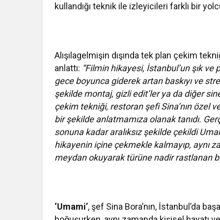
kullandığı teknik ile izleyicileri farklı bir 
Alışılagelmişin dışında tek plan çekim tekni
anlattı:
“Filmin hikayesi, İstanbul’un şık ve 
gece boyunca giderek artan baskıyı ve stres
şekilde montaj, gizli edit’ler ya da diğer 
çekim tekniği, restoran şefi Sina’nın özel v
bir şekilde anlatmamıza olanak tanıdı. Gerçe
sonuna kadar aralıksız şekilde çekildi Umam
hikayenin içine çekmekle kalmayıp, aynı z
meydan okuyarak türüne nadir rastlanan bi
‘Umami’
, şef Sina Bora’nın, İstanbul’da baş
boğuşurken, aynı zamanda kişisel hayatı ve