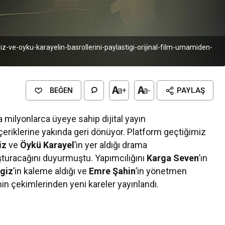
iz-ve-oyku-karayelin-basrollerini-paylastigi-orijinal-film-umamiden-
BEĞEN
+
-
PAYLAŞ
ilyonlarca üyeye sahip dijital yayın
içeriklerine yakında geri dönüyor. Platform geçtiğimiz
iz
ve
Öykü Karayel
’in yer aldığı drama
luşturacağını duyurmuştu. Yapımcılığını
Karga Seven
’ın
giz
’in kaleme aldığı ve
Emre Şahin
’in yönetmen
in çekimlerinden yeni kareler yayınlandı.