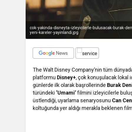
cok-yakinda-disneyta-izleyicilerle-bulusacak-burak-den
yeni-kareler-yayinlandi.jpg
The Walt Disney Company’nin tüm dünyada m
platformu
Disney+
, çok konuşulacak lokal 
günlerde ilk olarak başrollerinde
Burak Den
türündeki
‘Umami’
filmini izleyicilerle bu
üstlendiği, uyarlama senaryosunu
Can Cen
koltuğunda yer aldığı merakla beklenen film