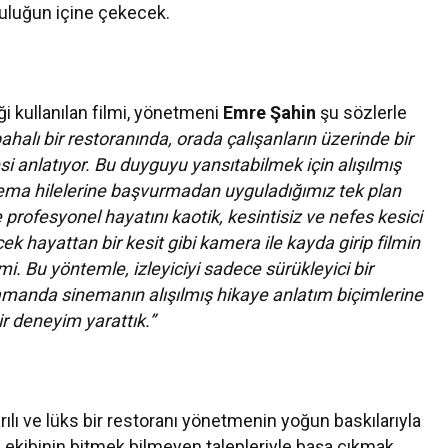
yolculuğun içine çekecek.
ği kullanılan filmi, yönetmeni
Emre Şahin
şu sözlerle
pahalı bir restoranında, orada çalışanların üzerinde bir
i anlatıyor. Bu duyguyu yansıtabilmek için alışılmış
sinema hilelerine başvurmadan uyguladığımız tek plan
e profesyonel hayatını kaotik, kesintisiz ve nefes kesici
k hayattan bir kesit gibi kamera ile kayda girip filmin
i. Bu yöntemle, izleyiciyi sadece sürükleyici bir
amanda sinemanın alışılmış hikaye anlatım biçimlerine
r deneyim yarattık.”
arılı ve lüks bir restoranı yönetmenin yoğun baskılarıyla
 ekibinin bitmek bilmeyen talepleriyle başa çıkmak