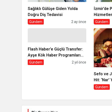
Sağlıklı Gülüşe Giden Yolda
İzmir’de 
Doğru Diş Tedavisi
Hizmetler
Farkı
Gündem
2 ay önce
Gündem
Flash Haber’e Güçlü Transfer:
Ayşe Kök Haber Programları
İçerik Direktörü Oldu!
Gündem
2 yıl önce
Sefo ve J
Hit: ‘Nar’
Gündem