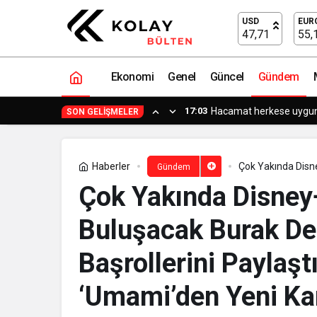
Fatih Çölgeçen’in Yeni Şarkısı ‘Put Ya
USD
EUR
47,71
55,
Ekonomi
Genel
Güncel
Gündem
15:15
Küçük işle
SON GELIŞMELER
Haberler
Çok Yakında Disne
Gündem
Başrollerini Payla
Çok Yakında Disney+’
Buluşacak Burak Den
Başrollerini Paylaştı
‘Umami’den Yeni Kar