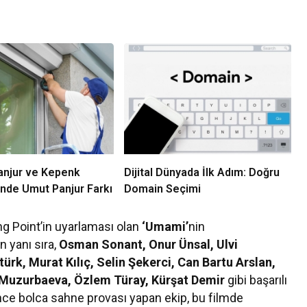
anjur ve Kepenk
Dijital Dünyada İlk Adım: Doğru
inde Umut Panjur Farkı
Domain Seçimi
ing Point’in uyarlaması olan
‘Umami’
nin
in yanı sıra,
Osman Sonant, Onur Ünsal, Ulvi
ürk, Murat Kılıç, Selin Şekerci, Can Bartu Arslan,
a Muzurbaeva, Özlem Türay, Kürşat Demir
gibi başarılı
nce bolca sahne provası yapan ekip, bu filmde