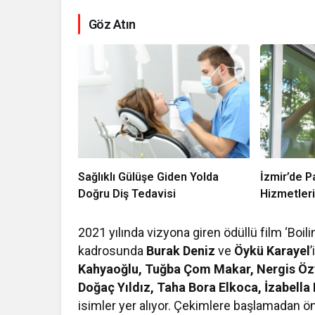
Göz Atın
Sağlıklı Gülüşe Giden Yolda
İzmir’de P
Doğru Diş Tedavisi
Hizmetler
2021 yılında vizyona giren ödüllü film ‘Boil
kadrosunda
Burak Deniz
ve
Öykü Karayel
’
Kahyaoğlu, Tuğba Çom Makar,
Nergis Özt
Doğaç Yıldız, Taha Bora Elkoca, İzabell
isimler yer alıyor. Çekimlere başlamadan ö