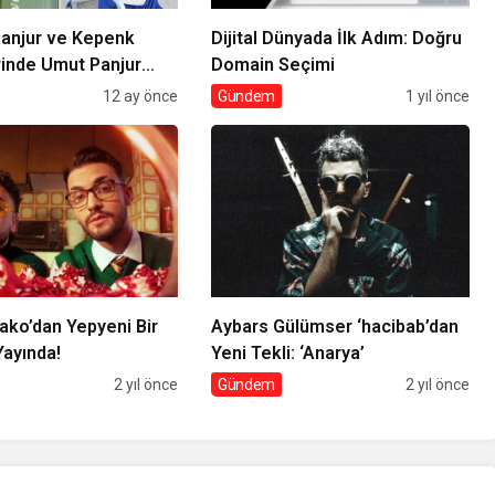
Panjur ve Kepenk
Dijital Dünyada İlk Adım: Doğru
inde Umut Panjur
Domain Seçimi
12 ay önce
Gündem
1 yıl önce
ako’dan Yepyeni Bir
Aybars Gülümser ‘hacibab’dan
 Yayında!
Yeni Tekli: ‘Anarya’
2 yıl önce
Gündem
2 yıl önce