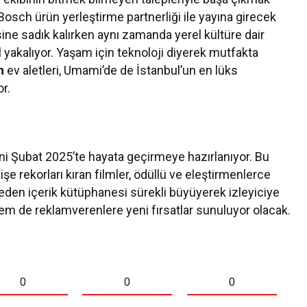
 Bosch ürün yerleştirme partnerliği ile yayına girecek
esine sadık kalırken aynı zamanda yerel kültüre dair
l yakalıyor. Yaşam için teknoloji diyerek mutfakta
h
ev aletleri, Umami’de de İstanbul’un en lüks
or.
ini Şubat 2025’te hayata geçirmeye hazırlanıyor. Bu
 gişe rekorları kıran filmler, ödüllü ve eleştirmenlerce
p eden içerik kütüphanesi sürekli büyüyerek izleyiciye
 de reklamverenlere yeni fırsatlar sunuluyor olacak.
0
0
0