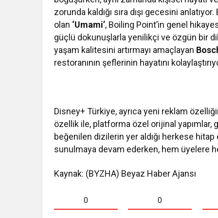
zorunda kaldığı sıra dışı gecesini anlatıyor.
olan
‘Umami’
, Boiling Point’in genel hikay
güçlü dokunuşlarla yenilikçi ve özgün bir di
yaşam kalitesini artırmayı amaçlayan
Bosc
restoranının şeflerinin hayatını kolaylaştırıy
Disney+ Türkiye, ayrıca yeni reklam özelliğ
özellik ile, platforma özel orijinal yapımlar,
beğenilen dizilerin yer aldığı herkese hita
sunulmaya devam ederken, hem üyelere hem
Kaynak: (BYZHA) Beyaz Haber Ajansı
0
0