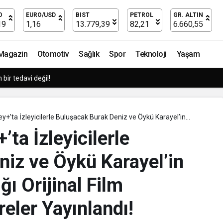
ptım’ Yayımlandı
O
EURO/USD
BIST
PETROL
GR. ALTIN
19
1,16
13.779,39
82,21
6.660,55
Magazin
Otomotiv
Sağlık
Spor
Teknoloji
Yaşam
tmeler büyük siber risklerle karşı karşıya
y+’ta İzleyicilerle Buluşacak Burak Deniz ve Öykü Karayel’in
ştığı Orijinal Film ‘Umami’den Yeni Kareler Yayınlandı!
ta İzleyicilerle
iz ve Öykü Karayel’in
ğı Orijinal Film
eler Yayınlandı!