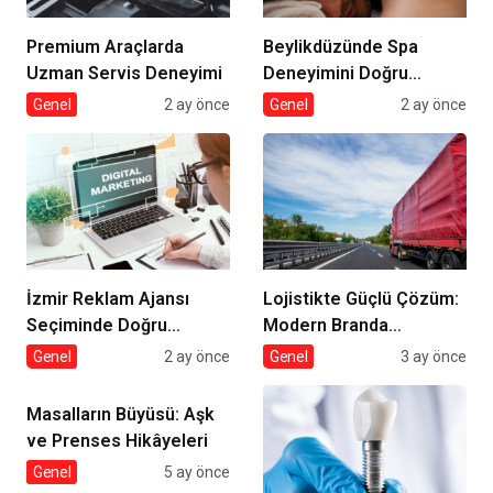
Premium Araçlarda
Beylikdüzünde Spa
Uzman Servis Deneyimi
Deneyimini Doğru
Seçmek
Genel
2 ay önce
Genel
2 ay önce
İzmir Reklam Ajansı
Lojistikte Güçlü Çözüm:
Seçiminde Doğru
Modern Branda
Strateji
Sistemleri
Genel
2 ay önce
Genel
3 ay önce
Masalların Büyüsü: Aşk
ve Prenses Hikâyeleri
Genel
5 ay önce