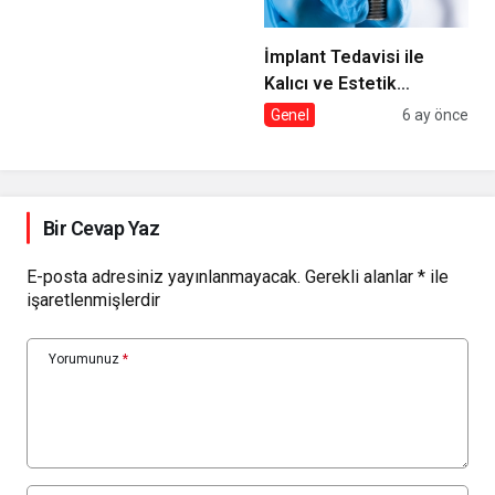
İmplant Tedavisi ile
Kalıcı ve Estetik
Çözümler
Genel
6 ay önce
Bir Cevap Yaz
E-posta adresiniz yayınlanmayacak.
Gerekli alanlar
*
ile
işaretlenmişlerdir
Yorumunuz
*