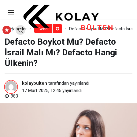
Ltb Boyko Mu? Ltb İsrail Malı Mı?
Ltb Hangi Ülkenin?
Paylaş
Yorum Yap
Haberler
Defacto Boykot Mu? Defacto İsrail 
Genel
Defacto Boykot Mu? Defacto
İsrail Malı Mı? Defacto Hangi
Ülkenin?
kolaybulten
tarafından yayınlandı
17 Mart 2025, 12:45
yayınlandı
983