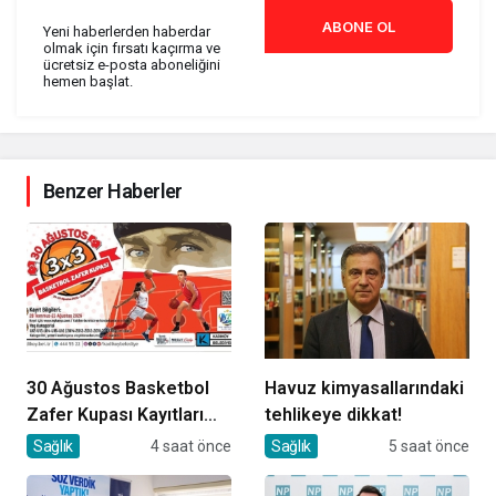
ABONE OL
Yeni haberlerden haberdar
olmak için fırsatı kaçırma ve
ücretsiz e-posta aboneliğini
hemen başlat.
Benzer Haberler
30 Ağustos Basketbol
Havuz kimyasallarındaki
Zafer Kupası Kayıtları
tehlikeye dikkat!
Devam Ediyor
Sağlık
4 saat önce
Sağlık
5 saat önce