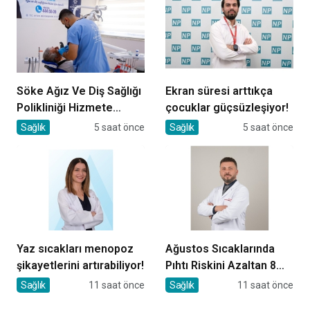
Söke Ağız Ve Diş Sağlığı
Ekran süresi arttıkça
Polikliniği Hizmete
çocuklar güçsüzleşiyor!
Başladı
Sağlık
5 saat önce
Sağlık
5 saat önce
Yaz sıcakları menopoz
Ağustos Sıcaklarında
şikayetlerini artırabiliyor!
Pıhtı Riskini Azaltan 8
Öneri
Sağlık
11 saat önce
Sağlık
11 saat önce