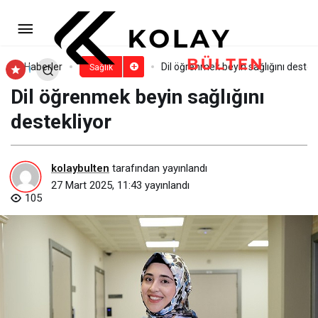
Bayramda En Sık Düşülen 7
Hataya Dikkat!
Paylaş
Yorum Yap
Haberler
Dil öğrenmek beyin sağlığını destek
Sağlık
Dil öğrenmek beyin sağlığını
destekliyor
kolaybulten
tarafından yayınlandı
27 Mart 2025, 11:43
yayınlandı
105