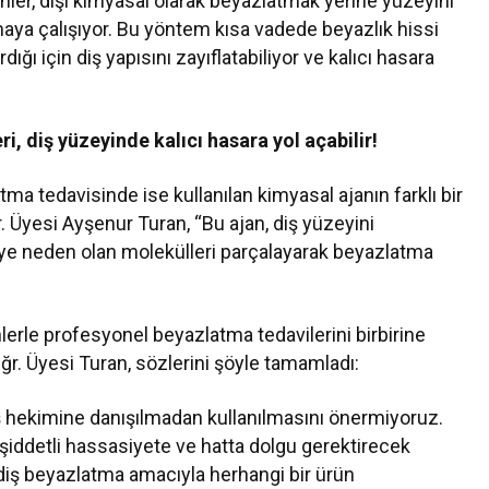
nler, dişi kimyasal olarak beyazlatmak yerine yüzeyini
aya çalışıyor. Bu yöntem kısa vadede beyazlık hissi
ığı için diş yapısını zayıflatabiliyor ve kalıcı hasara
ri, diş yüzeyinde kalıcı hasara yol açabilir!
tma tedavisinde ise kullanılan kimyasal ajanın farklı bir
. Üyesi Ayşenur Turan, “Bu ajan, diş yüzeyini
eye neden olan molekülleri parçalayarak beyazlatma
nlerle profesyonel beyazlatma tedavilerini birbirine
Öğr. Üyesi Turan, sözlerini şöyle tamamladı:
 diş hekimine danışılmadan kullanılmasını önermiyoruz.
 şiddetli hassasiyete ve hatta dolgu gerektirecek
 diş beyazlatma amacıyla herhangi bir ürün