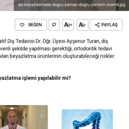
dis-beyazlatmada-dogru-zaman-dogru-yontem-onemli.jpg
BEĞEN
+
-
PAYLAŞ
if Diş Tedavisi Dr. Öğr. Üyesi Ayşenur Turan, diş
nli şekilde yapılması gerektiği, ortodontik tedavi
ılan beyazlatma ürünlerinin oluşturabileceği riskler
azlatma işlemi yapılabilir mi?