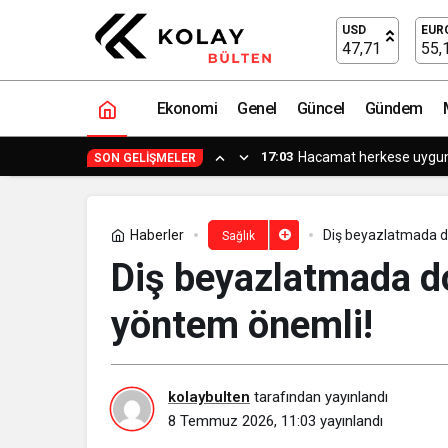
Sağlıklı sınırlar profesyonel ilişkileri 
USD
EUR
47,71
55,
Ekonomi
Genel
Güncel
Gündem
15:15
Küçük işle
SON GELIŞMELER
Haberler
Diş beyazlatmada d
Sağlık
Diş beyazlatmada d
yöntem önemli!
kolaybulten
tarafından yayınlandı
8 Temmuz 2026, 11:03
yayınlandı