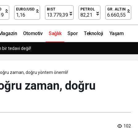
güçlendiriyor!
O
EURO/USD
BIST
PETROL
GR. ALTIN
19
1,16
13.779,39
82,21
6.660,55
Magazin
Otomotiv
Sağlık
Spor
Teknoloji
Yaşam
tmeler büyük siber risklerle karşı karşıya
oğru zaman, doğru yöntem önemli!
oğru zaman, doğru
102