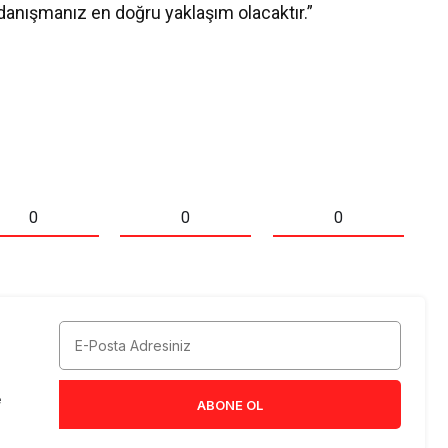
anışmanız en doğru yaklaşım olacaktır.”
0
0
0
e
ABONE OL