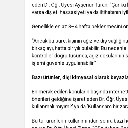
eden Dr. Öğr. Üyesi Ayşenur Turan, “Çünk
varsa diş eti hassasiyeti ya da iltihabının iy
Genellikle en az 3–4 hafta beklenmesini öne
“Ancak bu süre, kişinin ağız ve diş sağlığın
birkaç ayı, hatta bir yılı bulabilir. Bu nedenl
kontroller doğrultusunda, ağız dokularının 
işlemi güvenle uygulanabilir.”
Bazı ürünler, dişi kimyasal olarak beyazl
En merak edilen konuların başında internett
önerileri geldiğine işaret eden Dr. Öğr. Üyes
kullanmalı mıyım?’ ya da ‘Kullansam bir zarar
Bu tür ürünlerin kullanımından sonra bazı h