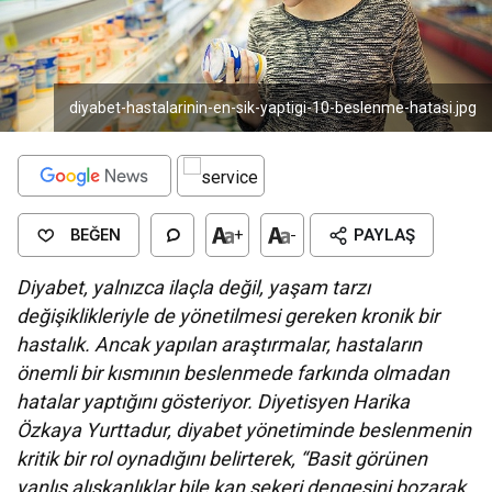
diyabet-hastalarinin-en-sik-yaptigi-10-beslenme-hatasi.jpg
BEĞEN
+
-
PAYLAŞ
Diyabet, yalnızca ilaçla değil, yaşam tarzı
değişiklikleriyle de yönetilmesi gereken kronik bir
hastalık. Ancak yapılan araştırmalar, hastaların
önemli bir kısmının beslenmede farkında olmadan
hatalar yaptığını gösteriyor. Diyetisyen Harika
Özkaya Yurttadur, diyabet yönetiminde beslenmenin
kritik bir rol oynadığını belirterek, “Basit görünen
yanlış alışkanlıklar bile kan şekeri dengesini bozarak