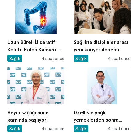
Uzun Süreli Ülseratif
Sağlıkta disiplinler arası
Kolitte Kolon Kanseri
yeni kariyer dönemi
Riski Artıyor mu?
Sağlık
4 saat önce
Sağlık
4 saat önce
Beyin sağlığı anne
Özellikle yağlı
karnında başlıyor!
yemeklerden sonra
başlıyorsa, gecikmeyin
Sağlık
4 saat önce
Sağlık
4 saat önce