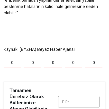
rehberlik olmadan yapılan denemeler, sık yapılan
beslenme hatalarının kalıcı hale gelmesine neden
olabilir.”
Kaynak: (BYZHA) Beyaz Haber Ajansı
0
0
0
0
0
Tamamen
Ücretsiz Olarak
Bültenimize
Abone Olabilirsin