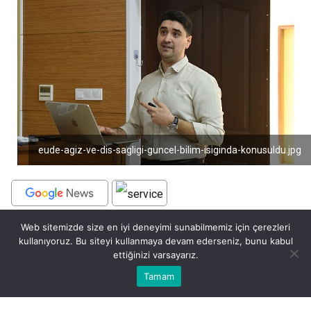
eude-agiz-ve-dis-sagligi-guncel-bilim-isiginda-konusuldu.jpg
Web sitemizde size en iyi deneyimi sunabilmemiz için çerezleri
BEĞEN
PAYLAŞ
kullanıyoruz. Bu siteyi kullanmaya devam ederseniz, bunu kabul
ettiğinizi varsayarız.
Ege Üniversitesi Diş Hekimliği Fakültesinde, Bilim
Bu web sitesinde en iyi deneyimi yaşamanızı sağlamak için
Tamam
Anasayfa
Akış
Eczaneler
Trafik
Kabul
İletişimi Koordinatörlüğü Bilim Kafe Etkinlikleri
çerezler kullanılmaktadır.
kapsamında “Güncel Bilim Işığında Ağız ve Diş