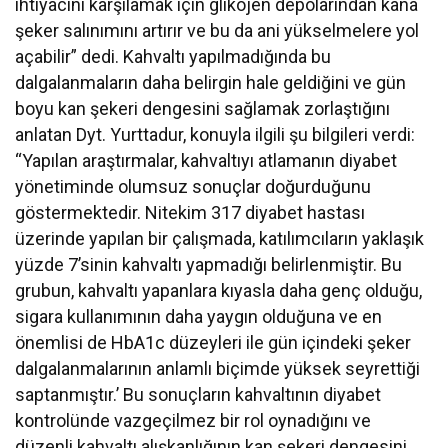
ihtiyacını karşılamak için glikojen depolarından kana
şeker salınımını artırır ve bu da ani yükselmelere yol
açabilir” dedi. Kahvaltı yapılmadığında bu
dalgalanmaların daha belirgin hale geldiğini ve gün
boyu kan şekeri dengesini sağlamak zorlaştığını
anlatan Dyt. Yurttadur, konuyla ilgili şu bilgileri verdi:
“Yapılan araştırmalar, kahvaltıyı atlamanın diyabet
yönetiminde olumsuz sonuçlar doğurduğunu
göstermektedir. Nitekim 317 diyabet hastası
üzerinde yapılan bir çalışmada, katılımcıların yaklaşık
yüzde 7’sinin kahvaltı yapmadığı belirlenmiştir. Bu
grubun, kahvaltı yapanlara kıyasla daha genç olduğu,
sigara kullanımının daha yaygın olduğuna ve en
önemlisi de HbA1c düzeyleri ile gün içindeki şeker
dalgalanmalarının anlamlı biçimde yüksek seyrettiği
saptanmıştır.’ Bu sonuçların kahvaltının diyabet
kontrolünde vazgeçilmez bir rol oynadığını ve
düzenli kahvaltı alışkanlığının kan şekeri dengesini