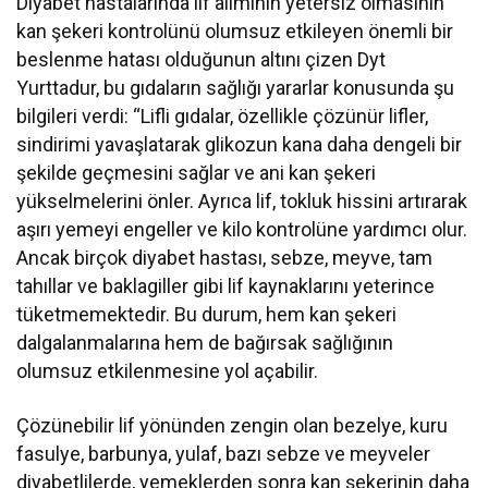
Diyabet hastalarında lif alımının yetersiz olmasının
kan şekeri kontrolünü olumsuz etkileyen önemli bir
beslenme hatası olduğunun altını çizen Dyt
Yurttadur, bu gıdaların sağlığı yararlar konusunda şu
bilgileri verdi: “Lifli gıdalar, özellikle çözünür lifler,
sindirimi yavaşlatarak glikozun kana daha dengeli bir
şekilde geçmesini sağlar ve ani kan şekeri
yükselmelerini önler. Ayrıca lif, tokluk hissini artırarak
aşırı yemeyi engeller ve kilo kontrolüne yardımcı olur.
Ancak birçok diyabet hastası, sebze, meyve, tam
tahıllar ve baklagiller gibi lif kaynaklarını yeterince
tüketmemektedir. Bu durum, hem kan şekeri
dalgalanmalarına hem de bağırsak sağlığının
olumsuz etkilenmesine yol açabilir.
Çözünebilir lif yönünden zengin olan bezelye, kuru
fasulye, barbunya, yulaf, bazı sebze ve meyveler
diyabetlilerde, yemeklerden sonra kan şekerinin daha