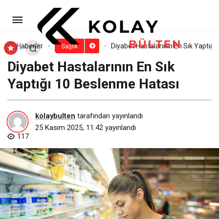
EÜ’de ağız ve diş sağlığı güncel
bilim ışığında konuşuldu
Paylaş
Yorum Yap
Haberler
Diyabet Hastalarının En Sık Yaptığ
Sağlık
Diyabet Hastalarının En Sık
Yaptığı 10 Beslenme Hatası
kolaybulten
tarafından yayınlandı
25 Kasım 2025, 11:42
yayınlandı
117