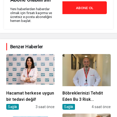
ABONE OL
Yeni haberlerden haberdar
olmak için fırsatı kaçırma ve
ücretsiz e-posta aboneliğini
hemen başlat.
Benzer Haberler
Hacamat herkese uygun
Böbreklerinizi Tehdit
bir tedavi değil!
Eden Bu 3 Risk
Faktörüne Dikkat!
Sağlık
3 saat önce
Sağlık
4 saat önce