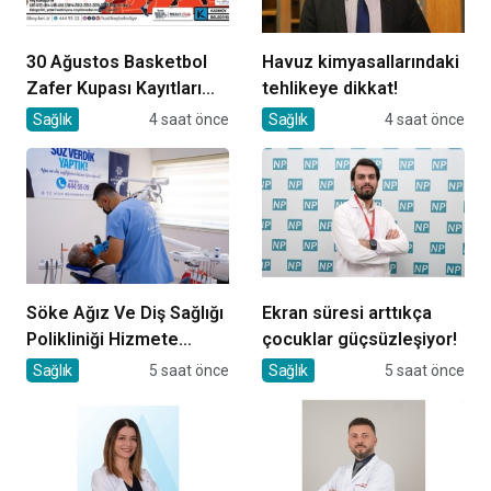
30 Ağustos Basketbol
Havuz kimyasallarındaki
Zafer Kupası Kayıtları
tehlikeye dikkat!
Devam Ediyor
Sağlık
4 saat önce
Sağlık
4 saat önce
Söke Ağız Ve Diş Sağlığı
Ekran süresi arttıkça
Polikliniği Hizmete
çocuklar güçsüzleşiyor!
Başladı
Sağlık
5 saat önce
Sağlık
5 saat önce