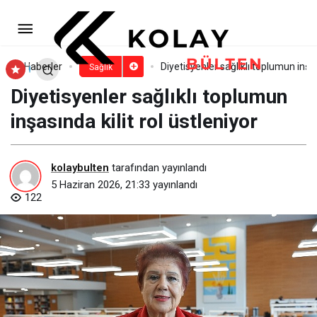
ChatGPT diyet yazabilir ama
diyetisyenin yerini alamaz!
Paylaş
Yorum Yap
Haberler
Diyetisyenler sağlıklı toplumun inşas
Sağlık
Diyetisyenler sağlıklı toplumun
inşasında kilit rol üstleniyor
kolaybulten
tarafından yayınlandı
5 Haziran 2026, 21:33
yayınlandı
122