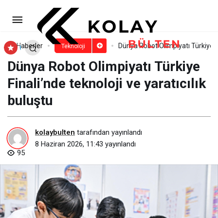
Uç nokta korumasında fark
yaratan başarı
Paylaş
Yorum Yap
Haberler
Dünya Robot Olimpiyatı Türkiye Fin
Teknoloji
Dünya Robot Olimpiyatı Türkiye
Finali’nde teknoloji ve yaratıcılık
buluştu
kolaybulten
tarafından yayınlandı
8 Haziran 2026, 11:43
yayınlandı
95