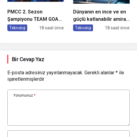
PMCC 2. Sezon
Dünyanın en ince ve en
Şampiyonu TEAM GOAT
güçlü katlanabilir amiral
Oldu
gemisi HONOR Magic V6
Teknoloji
18 saat önce
Teknoloji
18 saat önce
Türkiye’de
Bir Cevap Yaz
E-posta adresiniz yayınlanmayacak.
Gerekli alanlar
*
ile
işaretlenmişlerdir
Yorumunuz
*