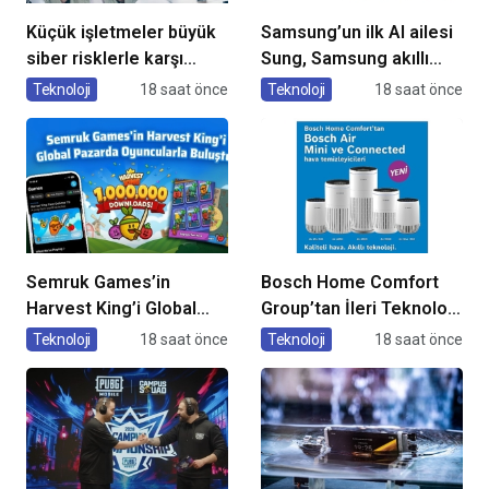
Küçük işletmeler büyük
Samsung’un ilk AI ailesi
siber risklerle karşı
Sung, Samsung akıllı
karşıya
yaşam deneyimini
Teknoloji
18 saat önce
Teknoloji
18 saat önce
ekranlara taşıyor
Semruk Games’in
Bosch Home Comfort
Harvest King’i Global
Group’tan İleri Teknoloji
Pazarda Oyuncularla
Hava Temizleme
Teknoloji
18 saat önce
Teknoloji
18 saat önce
Buluştu!
Cihazları