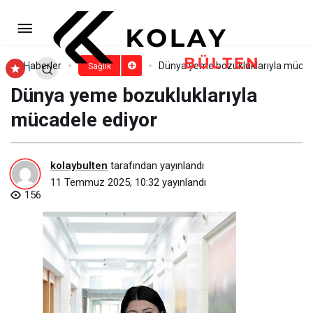
Dünya yeme bozukluklarıyla
mücadele ediyor
Yorum Yap
Haberler
Dünya yeme bozukluklarıyla mücad
Sağlık
Dünya yeme bozukluklarıyla
mücadele ediyor
kolaybulten
tarafından yayınlandı
11 Temmuz 2025, 10:32
yayınlandı
156