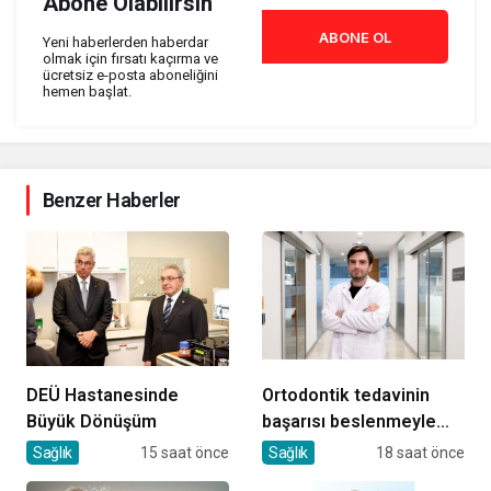
Abone Olabilirsin
ABONE OL
Yeni haberlerden haberdar
olmak için fırsatı kaçırma ve
ücretsiz e-posta aboneliğini
hemen başlat.
Benzer Haberler
DEÜ Hastanesinde
Ortodontik tedavinin
Büyük Dönüşüm
başarısı beslenmeyle
başlar!
Sağlık
15 saat önce
Sağlık
18 saat önce