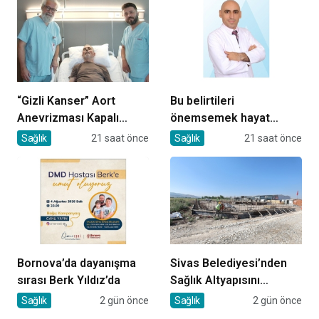
“Gizli Kanser” Aort
Bu belirtileri
Anevrizması Kapalı
önemsemek hayat
Yöntemle Tedavi Edildi
kurtarıyor
Sağlık
21 saat önce
Sağlık
21 saat önce
Bornova’da dayanışma
Sivas Belediyesi’nden
sırası Berk Yıldız’da
Sağlık Altyapısını
Güçlendirecek Yatırım
Sağlık
2 gün önce
Sağlık
2 gün önce