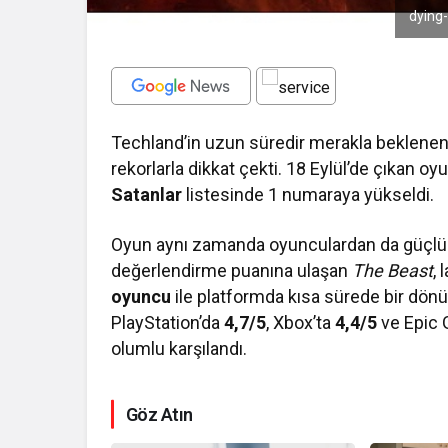
dying-
Techland’in uzun süredir merakla beklene
rekorlarla dikkat çekti. 18 Eylül’de çıkan o
Satanlar
listesinde 1 numaraya yükseldi.
Oyun aynı zamanda oyunculardan da güçlü g
değerlendirme puanına ulaşan
The Beast
,
oyuncu
ile platformda kısa sürede bir dönü
PlayStation’da
4,7/5
, Xbox’ta
4,4/5
ve Epic 
olumlu karşılandı.
Göz Atın