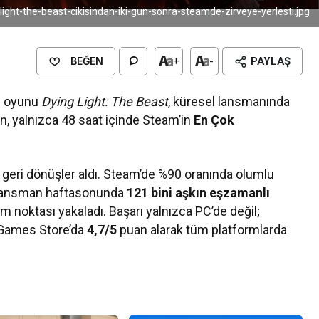
light-the-beast-cikisindan-iki-gun-sonra-steamde-zirveye-yerlesti.jpg
BEĞEN
+
-
PAYLAŞ
n oyunu
Dying Light: The Beast
, küresel lansmanında
yun, yalnızca 48 saat içinde Steam’in
En Çok
eri dönüşler aldı. Steam’de %90 oranında olumlu
 lansman haftasonunda
121 bini aşkın eşzamanlı
m noktası yakaladı. Başarı yalnızca PC’de değil;
Games Store’da
4,7/5
puan alarak tüm platformlarda