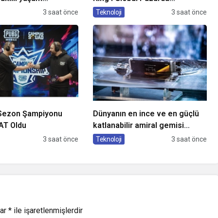
i ekranlara taşıyor
Oyuncularla Buluştu!
3 saat önce
Teknoloji
3 saat önce
Sezon Şampiyonu
Dünyanın en ince ve en güçlü
T Oldu
katlanabilir amiral gemisi
HONOR Magic V6 Türkiye’de
3 saat önce
Teknoloji
3 saat önce
lar
*
ile işaretlenmişlerdir