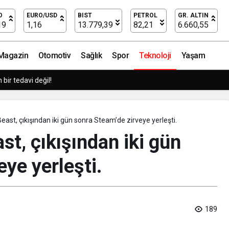
O
EURO/USD
BIST
PETROL
GR. ALTIN
19
1,16
13.779,39
82,21
6.660,55
Magazin
Otomotiv
Sağlık
Spor
Teknoloji
Yaşam
tmeler büyük siber risklerle karşı karşıya
Beast, çıkışından iki gün sonra Steam’de zirveye yerleşti.
st, çıkışından iki gün
ye yerleşti.
189