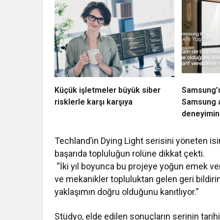
Küçük işletmeler büyük siber
Samsung’un
risklerle karşı karşıya
Samsung a
deneyimini
Techland’in Dying Light serisini yöneten i
başarıda topluluğun rolüne dikkat çekti.
“İki yıl boyunca bu projeye yoğun emek ver
ve mekanikler topluluktan gelen geri bildiri
yaklaşımın doğru olduğunu kanıtlıyor.”
Stüdyo, elde edilen sonuçların serinin tari