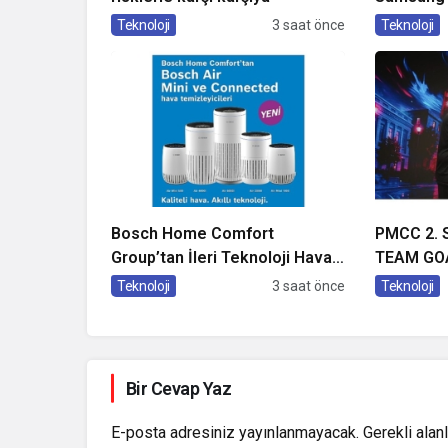
deneyimin
Teknoloji
3 saat önce
Teknoloji
Bosch Home Comfort
PMCC 2. 
Group’tan İleri Teknoloji Hava
TEAM GOA
Temizleme Cihazları
Teknoloji
3 saat önce
Teknoloji
Bir Cevap Yaz
E-posta adresiniz yayınlanmayacak.
Gerekli alan