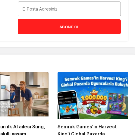
e
ABONE OL
n ilk AI ailesi Sung,
Semruk Games’in Harvest
kıllı yaşam
King’i Global Pazarda