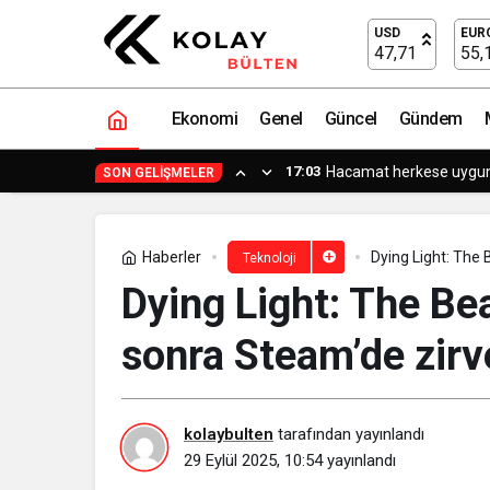
Konak Mobil ile çözüm cepte
USD
EUR
47,71
55,
Ekonomi
Genel
Güncel
Gündem
15:15
Küçük işle
SON GELIŞMELER
Haberler
Dying Light: The 
Teknoloji
Dying Light: The Bea
sonra Steam’de zirve
kolaybulten
tarafından yayınlandı
29 Eylül 2025, 10:54
yayınlandı