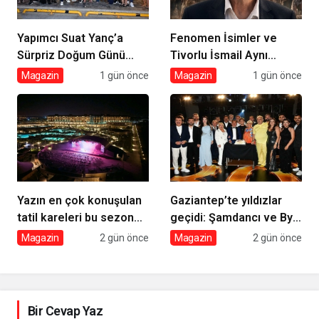
Yapımcı Suat Yanç’a
Fenomen İsimler ve
Sürpriz Doğum Günü
Tivorlu İsmail Aynı
Kutlaması!
Filmde Buluştu! !Kozalak
Magazin
1 gün önce
Magazin
1 gün önce
Devri! 7 Ağustos’ta
Vizyonda
Yazın en çok konuşulan
Gaziantep’te yıldızlar
tatil kareleri bu sezon
geçidi: Şamdancı ve By
Ethno Belek’ten geldi
Mustafa açılışı ile Green
Magazin
2 gün önce
Magazin
2 gün önce
Park’ta görkemli gala
Bir Cevap Yaz