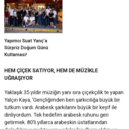
Attı
Collection Bodrum’da
kutladı
Yapımcı Suat Yanç’a
Sürpriz Doğum Günü
Kutlaması!
HEM ÇİÇEK SATIYOR, HEM DE MÜZİKLE
UĞRAŞIYOR
Yaklaşık 35 yıldır müziğin yanı sıra çiçekçilik te yapan
Yalçın Kaya, ‘Gençliğimden beri şarkıcılığa büyük bir
tutkum vardı. Arabesk şarkılarını büyük bir keyif ile
dinliyordum. Tek hedefim arabesk ruhunu geri
getirmek. 80’li yıllarca arabeskin üstatlarından