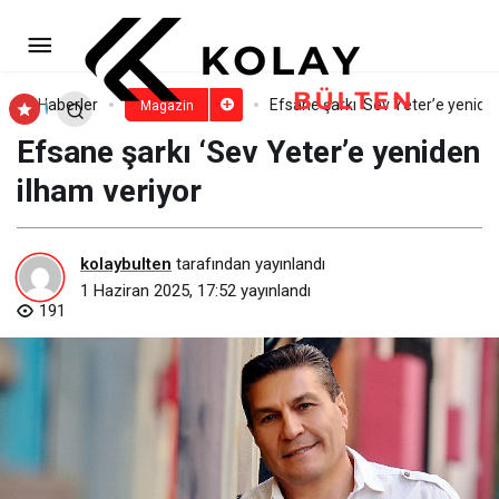
Nilüfer Karadeniz Festivali’nde
Ekin Uzunlar rüzgarı
Paylaş
Yorum Yap
Haberler
Efsane şarkı ‘Sev Yeter’e yenide
Magazin
Efsane şarkı ‘Sev Yeter’e yeniden
ilham veriyor
kolaybulten
tarafından yayınlandı
1 Haziran 2025, 17:52
yayınlandı
191