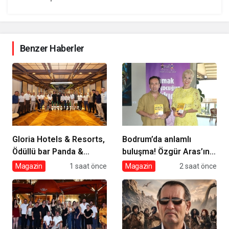
Benzer Haberler
Gloria Hotels & Resorts,
Bodrum’da anlamlı
Ödüllü bar Panda &
buluşma! Özgür Aras’ın
Sons ile unutulmaz bir
çok konuşulan kitabı
Magazin
1 saat önce
Magazin
2 saat önce
Miksoloji Gecesine İmza
yeni baskısını Titanic
Attı
Luxury Collection
Bodrum’da kutladı