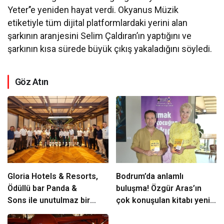
Yeter’’e yeniden hayat verdi. Okyanus Müzik
etiketiyle tüm dijital platformlardaki yerini alan
şarkının aranjesini Selim Çaldıran’ın yaptığını ve
şarkının kısa sürede büyük çıkış yakaladığını söyledi.
Göz Atın
Gloria Hotels & Resorts,
Bodrum’da anlamlı
Ödüllü bar Panda &
buluşma! Özgür Aras’ın
Sons ile unutulmaz bir
çok konuşulan kitabı yeni
Miksoloji Gecesine İmza
baskısını Titanic Luxury