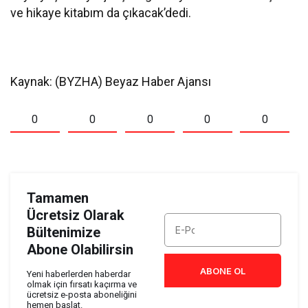
ve hikaye kitabım da çıkacak’dedi.
Kaynak: (BYZHA) Beyaz Haber Ajansı
0
0
0
0
0
Tamamen
Ücretsiz Olarak
Bültenimize
Abone Olabilirsin
ABONE OL
Yeni haberlerden haberdar
olmak için fırsatı kaçırma ve
ücretsiz e-posta aboneliğini
hemen başlat.