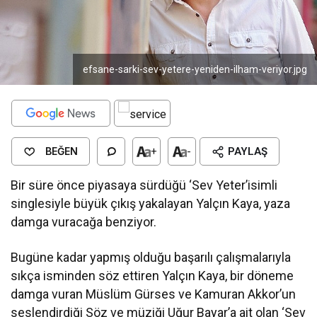
efsane-sarki-sev-yetere-yeniden-ilham-veriyor.jpg
BEĞEN
+
-
PAYLAŞ
Bir süre önce piyasaya sürdüğü ‘Sev Yeter’isimli
singlesiyle büyük çıkış yakalayan Yalçın Kaya, yaza
damga vuracağa benziyor.
Bugüne kadar yapmış olduğu başarılı çalışmalarıyla
sıkça isminden söz ettiren Yalçın Kaya, bir döneme
damga vuran Müslüm Gürses ve Kamuran Akkor’un
seslendirdiği Söz ve müziği Uğur Bayar’a ait olan ‘Sev