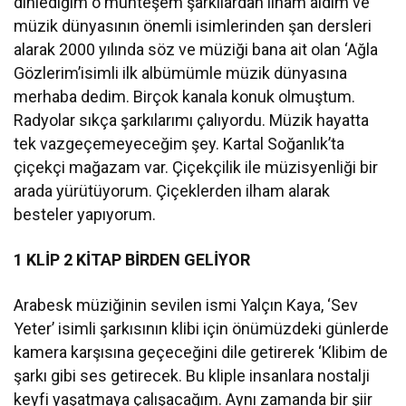
dinlediğim o muhteşem şarkılardan ilham aldım ve
müzik dünyasının önemli isimlerinden şan dersleri
alarak 2000 yılında söz ve müziği bana ait olan ‘Ağla
Gözlerim’isimli ilk albümümle müzik dünyasına
merhaba dedim. Birçok kanala konuk olmuştum.
Radyolar sıkça şarkılarımı çalıyordu. Müzik hayatta
tek vazgeçemeyeceğim şey. Kartal Soğanlık’ta
çiçekçi mağazam var. Çiçekçilik ile müzisyenliği bir
arada yürütüyorum. Çiçeklerden ilham alarak
besteler yapıyorum.
1 KLİP 2 KİTAP BİRDEN GELİYOR
Arabesk müziğinin sevilen ismi Yalçın Kaya, ‘Sev
Yeter’ isimli şarkısının klibi için önümüzdeki günlerde
kamera karşısına geçeceğini dile getirerek ‘Klibim de
şarkı gibi ses getirecek. Bu kliple insanlara nostalji
keyfi yaşatmaya çalışacağım. Aynı zamanda bir şiir