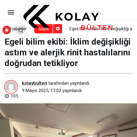
Polikistik böbrek hastalığında
geleceği değiştirmek mümkün
Paylaş
Yorum Yap
Haberler
Egeli bilim ekibi: İklim değişikliği as
Sağlık
Egeli bilim ekibi: İklim değişikliği
astım ve alerjik rinit hastalılarını
doğrudan tetikliyor
kolaybulten
tarafından yayınlandı
9 Mayıs 2025, 13:02
yayınlandı
105