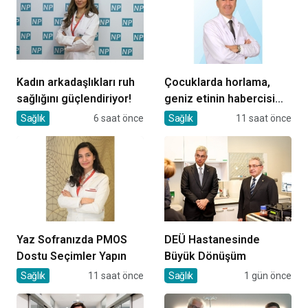
Kadın arkadaşlıkları ruh
Çocuklarda horlama,
sağlığını güçlendiriyor!
geniz etinin habercisi
olabilir!
Sağlık
6 saat önce
Sağlık
11 saat önce
Yaz Sofranızda PMOS
DEÜ Hastanesinde
Dostu Seçimler Yapın
Büyük Dönüşüm
Sağlık
11 saat önce
Sağlık
1 gün önce