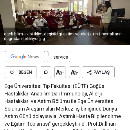
egeli-bilim-ekibi-iklim-degisikligi-astim-ve-alerjik-rinit-hastalilarini-
dogrudan-tetikliyor.jpg
BEĞEN
+
-
PAYLAŞ
Ege Üniversitesi Tıp Fakültesi (EÜTF) Göğüs
Hastalıkları Anabilim Dalı İmmünoloji, Allerji
Hastalıkları ve Astım Bölümü ile Ege Üniversitesi
Solunum Araştırmaları Merkezi iş birliğinde Dünya
Astım Günü dolayısıyla “Astımlı Hasta Bilgilendirme
ve Eğitim Toplantısı” gerçekleştirildi. Prof.Dr.İlhan