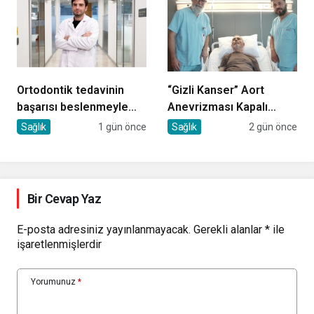
Ortodontik tedavinin
“Gizli Kanser” Aort
başarısı beslenmeyle
Anevrizması Kapalı
başlar!
Yöntemle Tedavi Edildi
Sağlık
1 gün önce
Sağlık
2 gün önce
Bir Cevap Yaz
E-posta adresiniz yayınlanmayacak.
Gerekli alanlar
*
ile
işaretlenmişlerdir
Yorumunuz
*